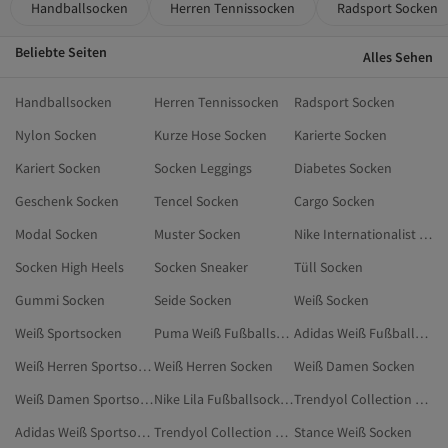
Handballsocken
Herren Tennissocken
Radsport Socken
Beliebte Seiten
Alles Sehen
Handballsocken
Herren Tennissocken
Radsport Socken
Nylon Socken
Kurze Hose Socken
Karierte Socken
Kariert Socken
Socken Leggings
Diabetes Socken
Geschenk Socken
Tencel Socken
Cargo Socken
Modal Socken
Muster Socken
Nike Internationalist Damen Sneaker
Socken High Heels
Socken Sneaker
Tüll Socken
Gummi Socken
Seide Socken
Weiß Socken
Weiß Sportsocken
Puma Weiß Fußballsocken
Adidas Weiß Fußballsocken
Weiß Herren Sportsocken
Weiß Herren Socken
Weiß Damen Socken
Weiß Damen Sportsocken
Nike Lila Fußballsocken
Trendyol Collection Weiß Socken
Adidas Weiß Sportsocken
Trendyol Collection Weiß Sportsocken
Stance Weiß Socken