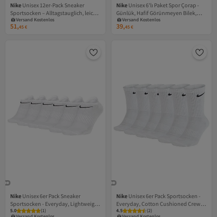
Nike
Unisex 12er-Pack Sneaker
Nike
Unisex 6'lı Paket Spor Çorap -
Sportsocken – Alltagstauglich, leicht,
Günlük, Hafif Görünmeyen Bilek,
Versand Kostenlos
Versand Kostenlos
unsichtbar, einfarbig
einfarbig
Gratis Versand
Gratis Versand
51,
39,
45
€
45
€
Versand Kostenlos
Versand Kostenlos
Nike
Unisex 6er Pack Sneaker
Nike
Unisex 6er Pack Sportsocken -
Sportsocken - Everyday, Lightweight
Everyday, Cotton Cushioned Crew,
5.0
(
1
)
4.5
(
2
)
No Show, einfarbig
einfarbig
Versand Kostenlos
Versand Kostenlos