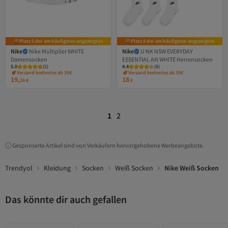
Platz 5 der am häufigsten angezeigten
Platz 8 der am häufigsten angezeigten
Nike
Nike Multiplier WHITE
Nike
U NK NSW EVERYDAY
Damensocken
ESSENTIAL AN WHITE Herrensocken
5.0
(
2
)
4.4
(
8
)
Versand kostenlos ab 35€
Versand kostenlos ab 35€
19,
18
26
€
€
1
2
Gesponserte Artikel sind von Verkäufern hervorgehobene Werbeangebote.
Trendyol
Kleidung
Socken
Weiß Socken
Nike Weiß Socken
Das könnte dir auch gefallen