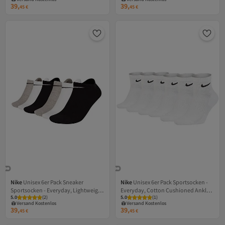
Gratis Versand
Gratis Versand
39,
39,
45
€
45
€
Versand Kostenlos
Versand Kostenlos
Nike
Unisex 6er Pack Sneaker
Nike
Unisex 6er Pack Sportsocken -
Sportsocken - Everyday, Lightweight
Everyday, Cotton Cushioned Ankle,
5.0
(
2
)
5.0
(
1
)
No Show, einfarbig
einfarbig
Versand Kostenlos
Versand Kostenlos
Gratis Versand
Gratis Versand
39,
39,
45
€
45
€
Versand Kostenlos
Versand Kostenlos