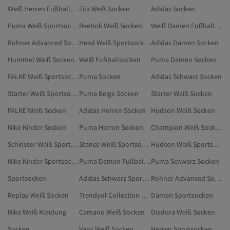
Weiß Herren Fußballsocken
Fila Weiß Socken
Adidas Socken
Puma Weiß Sportsocken
Reebok Weiß Socken
Weiß Damen Fußballsocken
Rohner Advanced Socks Weiß Sportsocken
Head Weiß Sportsocken
Adidas Damen Socken
Hummel Weiß Socken
Weiß Fußballsocken
Puma Damen Socken
FALKE Weiß Sportsocken
Puma Socken
Adidas Schwarz Socken
Starter Weiß Sportsocken
Puma Beige Socken
Starter Weiß Socken
FALKE Weiß Socken
Adidas Herren Socken
Hudson Weiß Socken
Nike Kinder Socken
Puma Herren Socken
Champion Weiß Socken
Schiesser Weiß Sportsocken
Stance Weiß Sportsocken
Hudson Weiß Sportsocken
Nike Kinder Sportsocken
Puma Damen Fußballsocken
Puma Schwarz Socken
Sportsocken
Adidas Schwarz Sportsocken
Rohner Advanced Socks Weiß Sportbekleidung
Replay Weiß Socken
Trendyol Collection Ecru Sportsocken
Damen Sportsocken
Nike Weiß Kleidung
Camano Weiß Socken
Diadora Weiß Socken
Socken
Vans Weiß Socken
Herren Sportsocken