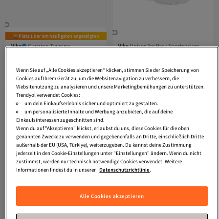
Platz 1 der am häufigsten angezeigten
Nike
Cushion Training
Nike
Unisex 3er Pack Sportsocken -
Knöchelsocken im 3er-Pack
Everyday, Cotton Cushioned Crew,
4.4
(
57
)
4.6
(
21
)
einfarbig
Versand kostenlos ab 35€
Versand kostenlos ab 35€
Wenn Sie auf „Alle Cookies akzeptieren“ klicken, stimmen Sie der Speicherung von
18,
25,
29
€
95
€
Cookies auf Ihrem Gerät zu, um die Websitenavigation zu verbessern, die
Websitenutzung zu analysieren und unsere Marketingbemühungen zu unterstützen.
Trendyol verwendet Cookies:
um dein Einkaufserlebnis sicher und optimiert zu gestalten.
um personalisierte Inhalte und Werbung anzubieten, die auf deine
Einkaufsinteressen zugeschnitten sind.
Wenn du auf "Akzeptieren" klickst, erlaubst du uns, diese Cookies für die oben
genannten Zwecke zu verwenden und gegebenenfalls an Dritte, einschließlich Dritte
außerhalb der EU (USA, Türkiye), weiterzugeben. Du kannst deine Zustimmung
jederzeit in den Cookie-Einstellungen unter "Einstellungen" ändern. Wenn du nicht
zustimmst, werden nur technisch notwendige Cookies verwendet. Weitere
Informationen findest du in unserer
Datenschutzrichtlinie
.
Alle Cookies akzeptieren