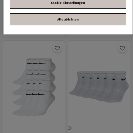
Cookie-Einstellungen
Nike
SX4704-101 Alltags-
Nike
U NK EVERYDAY PLUS CUSH
Alle ablehnen
Leichtgewicht-Crew
CREW 3PR - 132
5.0
(
1
)
Versand kostenlos ab 35€
21,
Versand kostenlos ab 35€
-10 %
27
€
23,63
33,
93
€