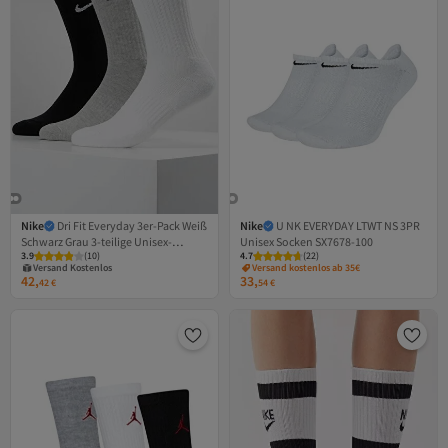
Nike
Dri Fit Everyday 3er-Pack Weiß
Nike
U NK EVERYDAY LTWT NS 3PR
Schwarz Grau 3-teilige Unisex-
Unisex Socken SX7678-100
3.9
(
10
)
4.7
(
22
)
Socken
Versand Kostenlos
Versand kostenlos ab 35€
Gratis Versand
42,
33,
42
€
54
€
Versand Kostenlos