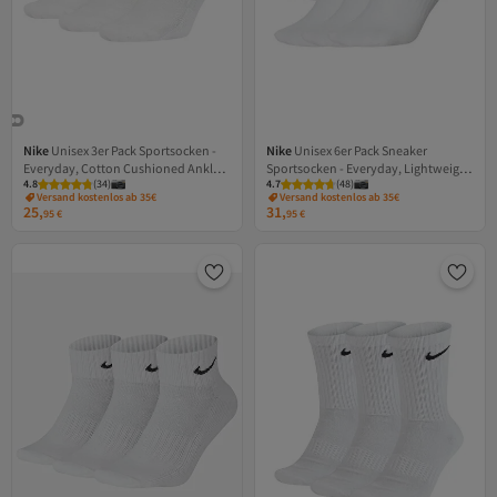
Nike
Unisex 3er Pack Sportsocken -
Nike
Unisex 6er Pack Sneaker
Everyday, Cotton Cushioned Ankle,
Sportsocken - Everyday, Lightweight
4.8
(
34
)
4.7
(
48
)
einfarbig
No Show, einfarbig
Versand kostenlos ab 35€
Versand kostenlos ab 35€
25,
31,
95
€
95
€