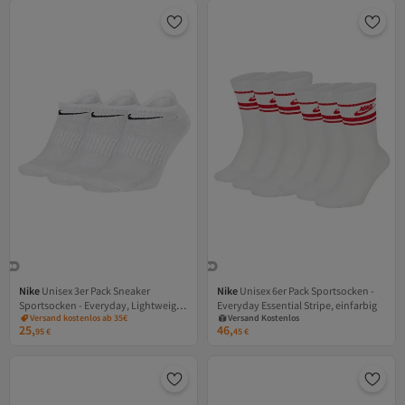
Nike
Unisex 3er Pack Sneaker
Nike
Unisex 6er Pack Sportsocken -
Sportsocken - Everyday, Lightweight
Everyday Essential Stripe, einfarbig
Versand Kostenlos
Versand kostenlos ab 35€
No Show, einfarbig
Gratis Versand
25,
46,
95
€
45
€
Versand Kostenlos