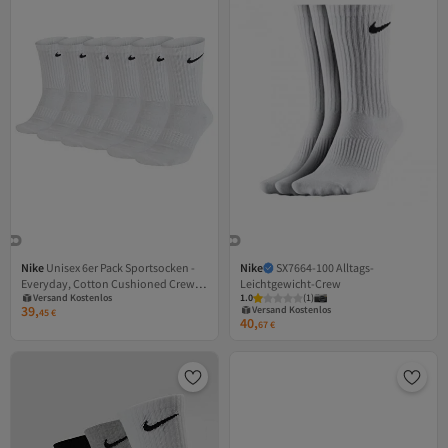
Nike
Unisex 6er Pack Sportsocken -
Nike
SX7664-100 Alltags-
Everyday, Cotton Cushioned Crew,
Leichtgewicht-Crew
Versand Kostenlos
1.0
(
1
)
einfarbig
Gratis Versand
Versand Kostenlos
39,
45
€
Versand Kostenlos
Gratis Versand
40,
67
€
Versand Kostenlos