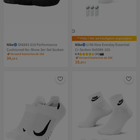
Platz 7 der am häufigsten angezeigten
Nike
SX6843-010 Performance
Nike
U Nk Nsw Everday Essential
Cushioned No-Show 3er-Set Socken
Cr-Socken Dx5089-103
Versand kostenlos ab 35€
4.4
(
30
)
34,
Versand kostenlos ab 35€
09
€
18,
89
€