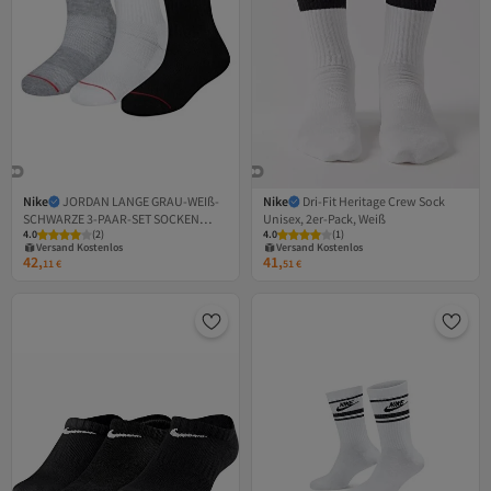
Nike
JORDAN LANGE GRAU-WEIß-
Nike
Dri-Fit Heritage Crew Sock
SCHWARZE 3-PAAR-SET SOCKEN
Unisex, 2er-Pack, Weiß
4.0
(
2
)
4.0
(
1
)
WJ0010 (GRÖSSE 35-38)
Versand Kostenlos
Versand Kostenlos
Gratis Versand
Gratis Versand
42,
41,
11
€
51
€
Versand Kostenlos
Versand Kostenlos