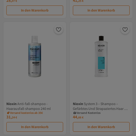
28,
41,
07
€
25
€
In den Warenkorb
In den Warenkorb
Nioxin
Anti-fall-shampoo -
Nioxin
System 3 – Shampoo –
Versand Kostenlos
Haarausfall-shampoo 240 ml
Gefärbtes Und Strapaziertes Haar Mit
Gratis Versand
Versand kostenlos ab 35€
Versand Kostenlos
Milder Schwächung, 1000 ml
31,
44,
24
€
66
€
In den Warenkorb
In den Warenkorb