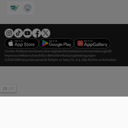
Cookie-Präferenzen
Gesetz über digitale Dienste
Datenschutzerklärung
AGB
Impressum
Widerrufsrecht
EU-Behörden
Nutzungsbedingungen
©2026 DSM Grup Danışmanlık İletişim ve Satış Tic. A.Ş. Alle Rechte vorbehalten.
13
/
13