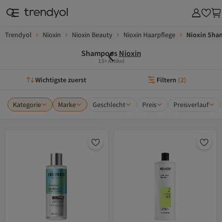
Trendyol
Nioxin
Nioxin Beauty
Nioxin Haarpflege
Nioxin Sha
Shampoos
Nioxin
13+ Artikel
Wichtigste zuerst
Filtern
(
2
)
Kategorie
Marke
Geschlecht
Preis
Preisverlauf