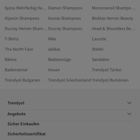
Syoss Mehrfarbig Haarpflege
Damen Shampoos
Moroccanoil Shampoos
Alpecin Shampoos
Aussie Shampoos
Bioblas Herren Beauty
Ducray Herren Shampoos
Ducray Shampoos
Head & Shoulders Beauty
T-Shirts
Nike
Lacoste
The North Face
adidas
Stiefel
Bikinis
Badeanzüge
Sandalen
Bademäntel
Hosen
Trendyol Türkei
Trendyol Bulgarien
Trendyol Griechenland
Trendyol Rumänien
Trendyol
Angebote
Sicher Einkaufen
Sicherheitszertifikat