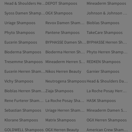
Head & Shoulders Herren Shampoos
DEPOT Shampoos
Mineaderm Shampoos
Syoss Damen Shampoos
OGX Shampoos
Johnson & Johnson Shampoos
Uriage Shampoos
Revox Damen Shampoos
Bioblas Shampoos
Phyto Shampoos
Pantene Shampoos
TakeCare Shampoos
Eucerin Shampoos
BYPHASSE Damen Shampoos
BYPHASSE Herren Shampoos
Bioderma Shampoos
Bioderma Herren Shampoos
Phyto Herren Shampoos
Tresemme Shampoos
Mineaderm Herren Shampoos
REDKEN Shampoos
Eucerin Herren Shampoos
Nikos Herren Beauty
Garnier Shampoos
Vichy Shampoos
Neutrogena Shampoos
Head & Shoulders Damen Shampoos
Bioblas Herren Shampoos
Ziaja Shampoos
La Roche Posay Herren Shampoos
Rene Furterer Shampoos
La Roche Posay Shampoos
HASK Shampoos
Sebastian Shampoos
Uriage Herren Shampoos
Mineaderm Damen Shampoos
Klorane Shampoos
Matrix Shampoos
OGX Herren Shampoos
GOLDWELL Shampoos
OGX Herren Beauty
American Crew Shampoos