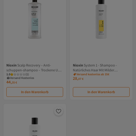
Nioxin
Scalp Recovery – Anti-
Nioxin
System 1 - Shampoo -
schuppen-shampoo – Trockene Und
Natürliches Haar Mit Milder
Versand Kostenlos
1.0
Gratis Versand
(
1
)
Versand kostenlos ab 35€
Juckende Kopfhaut 1000 ml
Schwächung 300 ml
28,
Versand Kostenlos
07
€
44,
35
€
In den Warenkorb
In den Warenkorb