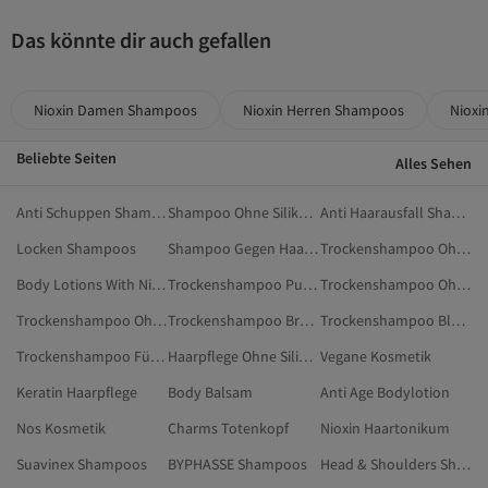
Das könnte dir auch gefallen
Nioxin Damen Shampoos
Nioxin Herren Shampoos
Nioxi
Beliebte Seiten
Alles Sehen
Anti Schuppen Shampoo
Shampoo Ohne Silikone
Anti Haarausfall Shampoo
Locken Shampoos
Shampoo Gegen Haarausfall
Trockenshampoo Ohne Alkohol
Body Lotions With Niacinamide
Trockenshampoo Pulver
Trockenshampoo Ohne Silikone Und Parabene
Trockenshampoo Ohne Rückstände
Trockenshampoo Braune Haare
Trockenshampoo Blond
Trockenshampoo Für Locken
Haarpflege Ohne Silikone
Vegane Kosmetik
Keratin Haarpflege
Body Balsam
Anti Age Bodylotion
Nos Kosmetik
Charms Totenkopf
Nioxin Haartonikum
Suavinex Shampoos
BYPHASSE Shampoos
Head & Shoulders Shampoos