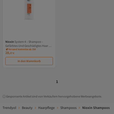
Nioxin
System 4 – Shampoo –
Gefärbtes Und Geschädigtes Haar Mit
Versand kostenlos ab 35€
Fortgeschrittener Schwächung, 300
28,
07
€
m
In den Warenkorb
1
Gesponserte Artikel sind von Verkäufern hervorgehobene Werbeangebote.
Trendyol
Beauty
Haarpflege
Shampoos
Nioxin Shampoos