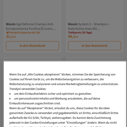
Tiefstpreis (30 Tage)
Nioxin
Age Defense Champú Anti
Nioxin
System 2 – Shampoo –
Versand Kostenlos
Envejecimiento Purifica El Cuero
Natürliches Haar Mit
Gratis Versand
Versand kostenlos ab 35€
Tiefstpreis (30 Tage)
Cabelludo Con Niacinamida 240 ml
Fortgeschrittener Schwächung, 1000
31,
44,
32
€
55
€
ml
In den Warenkorb
In den Warenkorb
Wenn Sie auf „Alle Cookies akzeptieren“ klicken, stimmen Sie der Speicherung von
Cookies auf Ihrem Gerät zu, um die Websitenavigation zu verbessern, die
Websitenutzung zu analysieren und unsere Marketingbemühungen zu unterstützen.
Trendyol verwendet Cookies:
um dein Einkaufserlebnis sicher und optimiert zu gestalten.
um personalisierte Inhalte und Werbung anzubieten, die auf deine
Einkaufsinteressen zugeschnitten sind.
Wenn du auf "Akzeptieren" klickst, erlaubst du uns, diese Cookies für die oben
genannten Zwecke zu verwenden und gegebenenfalls an Dritte, einschließlich Dritte
außerhalb der EU (USA, Türkiye), weiterzugeben. Du kannst deine Zustimmung
jederzeit in den Cookie-Einstellungen unter "Einstellungen" ändern. Wenn du nicht