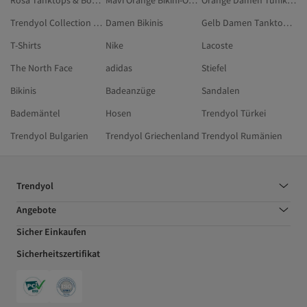
Rosa Tanktops & Bodys
Mavi Orange Bikini-Oberteile
Orange Damen Tuniken
Trendyol Collection Orange Bikini-Unterteile
Damen Bikinis
Gelb Damen Tanktops & Bodys
T-Shirts
Nike
Lacoste
The North Face
adidas
Stiefel
Bikinis
Badeanzüge
Sandalen
Bademäntel
Hosen
Trendyol Türkei
Trendyol Bulgarien
Trendyol Griechenland
Trendyol Rumänien
Trendyol
Angebote
Sicher Einkaufen
Sicherheitszertifikat