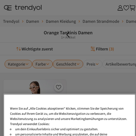
Trendyol
Damen
Damen Kleidung
Damen Strandmode
Dame
Orange Tankinis Damen
1+ Artikel
Wichtigste zuerst
Filtern
(
3
)
Kategorie
Farbe
Geschlecht
Preis
Artikelbewertun
Wenn Sie auf „Alle Cookies akzeptieren“ klicken, stimmen Sie der Speicherung von
Cookies auf Ihrem Gerät zu, um die Websitenavigation zu verbessern, die
Websitenutzung zu analysieren und unsere Marketingbemühungen zu unterstützen.
Trendyol verwendet Cookies:
um dein Einkaufserlebnis sicher und optimiert zu gestalten.
um personalisierte Inhalte und Werbung anzubieten, die auf deine