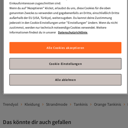
Einkaufsinteressen zugeschnitten sind.
Wenn du auf "Akzeptieren" klickst, erlaubst du uns, diese Cookies für die oben
genannten Zwecke zu verwenden und gegebenenfalls an Dritte, einschließlich Dritte
außerhalb der EU (USA, Türkiye), weiterzugeben. Du kannst deine Zustimmung
jederzeit in den Cookie-Einstellungen unter "Einstellungen" ändern. Wenn du nicht
zustimmst, werden nur technisch notwendige Cookies verwendet. Weitere
Informationen findest du in unserer
Datenschutzrichtlinie
.
Platz 4 am häufigsten bewertet
aykum
Tankini Shorts Gefüttert
Versand Kostenlos
4.2
Gratis Versand
(
13
)
Alle Cookies akzeptieren
Versand Kostenlos
37,
93
€
Cookie-Einstellungen
1
Alle ablehnen
Gesponserte Artikel sind von Verkäufern hervorgehobene Werbeangebote.
Trendyol
Kleidung
Strandmode
Tankinis
Orange Tankinis
Das könnte dir auch gefallen