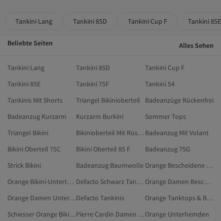
Tankini Lang
Tankini 85D
Tankini Cup F
Tankini 85E
Beliebte Seiten
Alles Sehen
Tankini Lang
Tankini 85D
Tankini Cup F
Tankini 85E
Tankini 75F
Tankini 54
Tankinis Mit Shorts
Triangel Bikinioberteil
Badeanzüge Rückenfrei
Badeanzug Kurzarm
Kurzarm Burkini
Sommer Tops
Triangel Bikini
Bikinioberteil Mit Rüschen
Badeanzug Mit Volant
Bikini Oberteil 75C
Bikini Oberteil 85 F
Badeanzug 75G
Strick Bikini
Badeanzug Baumwolle
Orange Bescheidene Bademode
Orange Bikini-Unterteile
Defacto Schwarz Tankinis
Orange Damen Bescheidene Bademode
Orange Damen Unterhemden
Defacto Tankinis
Orange Tanktops & Bodys
Schiesser Orange Bikinis
Pierre Cardin Damen Tankinis
Orange Unterhemden