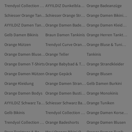
Trendyol Collection Orange Bikini-Oberteile
AYYILDIZ Dunkelblau Tankinis
Orange Badeanzüge
Schiesser Orange Tanktops & Bodys
Schiesser Orange Strandmode
Orange Damen Bikini-Sets
AYYILDIZ Damen Tankinis
Orange Damen Badeanzüge
Orange Damen Kleidung
Gelb Damen Bikinis
Braun Damen Tankinis
Orange Herren Tanktops & Bodys
Orange Mützen
Trendyol Curve Orange Badeanzug In Großen Größen
Orange Bluse & Tunika & Bustier
Orange Damen Bluse & Tunika & Bustier
Orange Teller
Tankinis
Orange Damen T-Shirts
Orange Babybad & Toiletten
Orange Strandkleider
Orange Damen Mützen
Orange Gepäck
Orange Blusen
Orange Kleidung
Orange Damen Strandkleider
Gelb Damen Burkini
Orange Damen Bodys
Orange Damen Bustiers
Orange Monokinis
AYYILDIZ Schwarz Tankinis
Schiesser Schwarz Badeanzüge
Orange Tuniken
Gelb Bikinis
Trendyol Collection Orange Strandmode
Orange Damen Korsetts
Trendyol Collection Orange Bikinis
Orange Badeshorts
Orange Damen Blusen