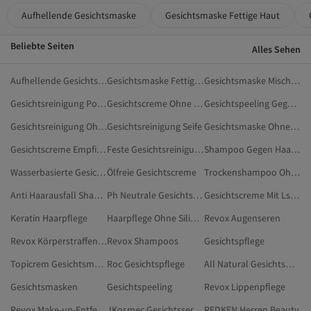
Aufhellende Gesichtsmaske
Gesichtsmaske Fettige Haut
Beliebte Seiten
Alles Sehen
Aufhellende Gesichtsmaske
Gesichtsmaske Fettige Haut
Gesichtsmaske Mischhaut
Gesichtsreinigung Poren
Gesichtscreme Ohne Alkohol
Gesichtspeeling Gegen Mitesser
Gesichtsreinigung Ohne Alkohol
Gesichtsreinigung Seife
Gesichtsmaske Ohne Parfüm
Gesichtscreme Empfindliche Haut
Feste Gesichtsreinigung
Shampoo Gegen Haarausfall
Wasserbasierte Gesichtsreinigung
Ölfreie Gesichtscreme
Trockenshampoo Ohne Alkohol
Anti Haarausfall Shampoo
Ph Neutrale Gesichtsreinigung
Gesichtscreme Mit Lsf 30
Keratin Haarpflege
Haarpflege Ohne Silikone
Revox Augenseren
Revox Körperstraffende & Anti-Cellulite-Cremes
Revox Shampoos
Gesichtspflege
Topicrem Gesichtsmasken
Roc Gesichtspflege
All Natural Gesichtsmasken
Gesichtsmasken
Gesichtspeeling
Revox Lippenpflege
Revox Make-up-Entferner
JKosmec Gesichtsseren
REDKEN Herren Beauty