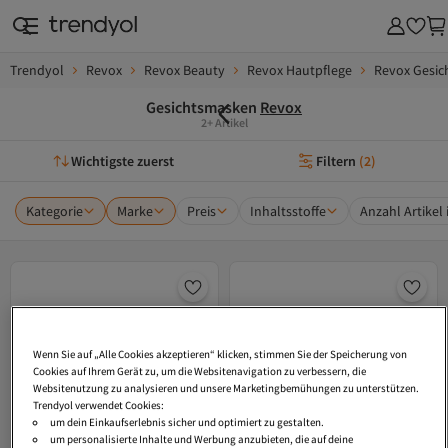
Trendyol
Revox
Revox Beauty
Revox Hautpflege
Revox Gesic
Gesichtsmasken
Revox
2+ Artikel
Wichtigste zuerst
Filtern
(
2
)
Kategorie
Marke
Preis
Inhaltsstoffe
Anzahl Artikel 
Wenn Sie auf „Alle Cookies akzeptieren“ klicken, stimmen Sie der Speicherung von
Cookies auf Ihrem Gerät zu, um die Websitenavigation zu verbessern, die
Websitenutzung zu analysieren und unsere Marketingbemühungen zu unterstützen.
Trendyol verwendet Cookies:
um dein Einkaufserlebnis sicher und optimiert zu gestalten.
um personalisierte Inhalte und Werbung anzubieten, die auf deine