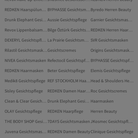
REDKEN Haarspülungen
BYPHASSE Gesichtsmasken
Byredo Herren Beauty
Drunk Elephant Gesichtspflege
Aussie Gesichtspflege
Garnier Gesichtsmasken
Revox Lippenbalsame Und Peelings
Bilge Öztürk Gesichtspflege
REDKEN Herren Haarpflege
DEXERYL Gesichtspflege
La Prairie Gesichtsmasken
SVR Gesichtsmasken
Rilastil Gesichtsmasken
Gesichtscremes
Origins Gesichtsmasken
NIVEA Gesichtsmasken
Refectocil Gesichtspflege
BYPHASSE Gesichtspflege
REDKEN Haarmasken
Beter Gesichtspflege
Elemis Gesichtspflege
Medik8 Gesichtspflege
REF STOCKHOLM Haarpflege
Head & Shoulders Herren Beauty
Sisley Gesichtspflege
REDKEN Damen Haarpflege
Roc Gesichtscremes
Clean & Clear Gesichtspflege
Drunk Elephant Gesichtsmasken
Haarmasken
OLAY Gesichtspflege
REDKEN Haarpflege
Herren Beauty
THE BODY SHOP Gesichtsmasken
7DAYS Gesichtsmasken
JKosmec Gesichtspflege
Juvena Gesichtsmasken
REDKEN Damen Beauty
Clinique Gesichtspflege