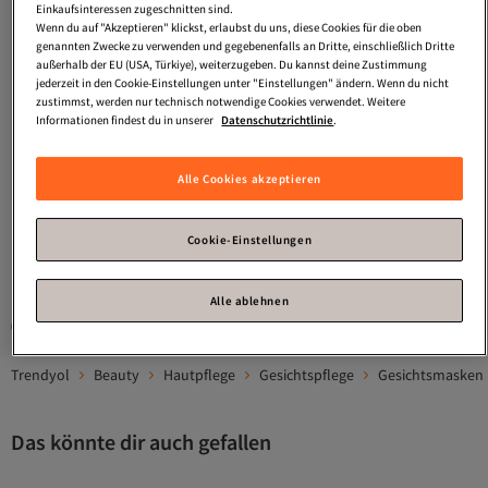
Einkaufsinteressen zugeschnitten sind.
Wenn du auf "Akzeptieren" klickst, erlaubst du uns, diese Cookies für die oben
genannten Zwecke zu verwenden und gegebenenfalls an Dritte, einschließlich Dritte
außerhalb der EU (USA, Türkiye), weiterzugeben. Du kannst deine Zustimmung
jederzeit in den Cookie-Einstellungen unter "Einstellungen" ändern. Wenn du nicht
Revox
Japanese Ritual 3-minuten-
Revox
Buzz Gesichtsmaske Intensive
zustimmst, werden nur technisch notwendige Cookies verwendet. Weitere
gesichtsmaske Ultra
Regeneration B77 65 ml
Informationen findest du in unserer
Datenschutzrichtlinie
.
Versand kostenlos ab 35€
Versand kostenlos ab 35€
Feuchtigkeitsspendend B77 30 ml
20,
19,
38
€
49
€
In den Warenkorb
In den Warenkorb
Alle Cookies akzeptieren
Cookie-Einstellungen
1
Alle ablehnen
Gesponserte Artikel sind von Verkäufern hervorgehobene Werbeangebote.
Trendyol
Beauty
Hautpflege
Gesichtspflege
Gesichtsmasken
Das könnte dir auch gefallen