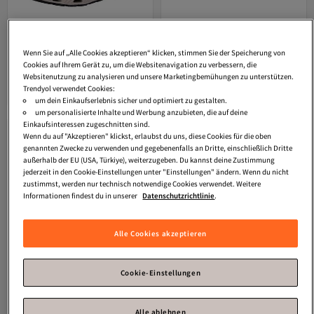
Wenn Sie auf „Alle Cookies akzeptieren“ klicken, stimmen Sie der Speicherung von
Cookies auf Ihrem Gerät zu, um die Websitenavigation zu verbessern, die
Rieker
Sneaker
Rieker
Sneaker
Websitenutzung zu analysieren und unsere Marketingbemühungen zu unterstützen.
Versand Kostenlos
Versand Kostenlos
Gratis Versand
Gratis Versand
Trendyol verwendet Cookies:
69,
69,
Versand Kostenlos
Versand Kostenlos
95
€
95
€
um dein Einkaufserlebnis sicher und optimiert zu gestalten.
um personalisierte Inhalte und Werbung anzubieten, die auf deine
Einkaufsinteressen zugeschnitten sind.
Wenn du auf "Akzeptieren" klickst, erlaubst du uns, diese Cookies für die oben
genannten Zwecke zu verwenden und gegebenenfalls an Dritte, einschließlich Dritte
außerhalb der EU (USA, Türkiye), weiterzugeben. Du kannst deine Zustimmung
jederzeit in den Cookie-Einstellungen unter "Einstellungen" ändern. Wenn du nicht
zustimmst, werden nur technisch notwendige Cookies verwendet. Weitere
Informationen findest du in unserer
Datenschutzrichtlinie
.
Alle Cookies akzeptieren
Cookie-Einstellungen
Alle ablehnen