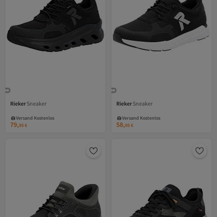
Rieker
Sneaker
Rieker
Sneaker
Versand Kostenlos
Versand Kostenlos
Gratis Versand
Gratis Versand
79,
58,
Versand Kostenlos
Versand Kostenlos
95
€
95
€