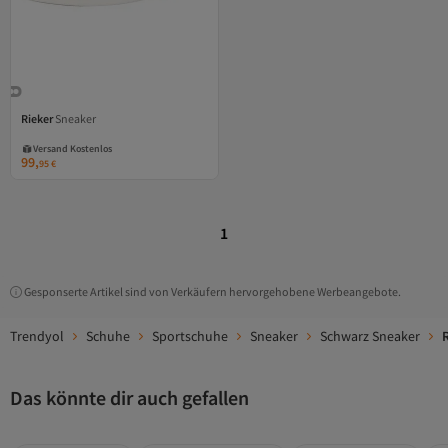
Rieker
Sneaker
Versand Kostenlos
Gratis Versand
99,
Versand Kostenlos
95
€
1
Gesponserte Artikel sind von Verkäufern hervorgehobene Werbeangebote.
Trendyol
Schuhe
Sportschuhe
Sneaker
Schwarz Sneaker
Das könnte dir auch gefallen