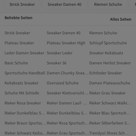
Strick Sneaker
Sneaker Damen 40
Riemen Schuhe
Beliebte Seiten
Alles Sehen
Strick Sneaker
Sneaker Damen 40
Riemen Schuhe
Plateau Sneaker
Plateau Sneaker High
Schlupf Sportschuhe
Leder Damen Sneaker
Sneaker Leder
Sneaker Keilabsatz
Basic Schuhe
Sneaker 36
Damen Herbst Sneaker
Sportschuhe Handball
Damen Chunky Sneaker
Echtleder Sneaker
Keilabsatz Sneaker
Oversized Schuhe
Damen Plateauschuhe
Schuhe Mit Schleife
Sneaker Klettverschluss
Rieker Grau Sneaker
Rieker Rosa Sneaker
Rieker Damen Lauf- & Trainingsschuhe
Rieker Schwarz Walkingschuhe
Rieker Dunkelblau Sneaker
Rieker Dunkelblau Sportschuhe
Rieker Blau Sportschuhe
Rieker Braun Sportschuhe
Rieker Rosa Sportschuhe
Rieker Silberfarben Sneaker
Rieker Schwarz Keilschuhe
Rieker Grau Sportschuhe
Trendyol Shoes Schwarz Sneaker