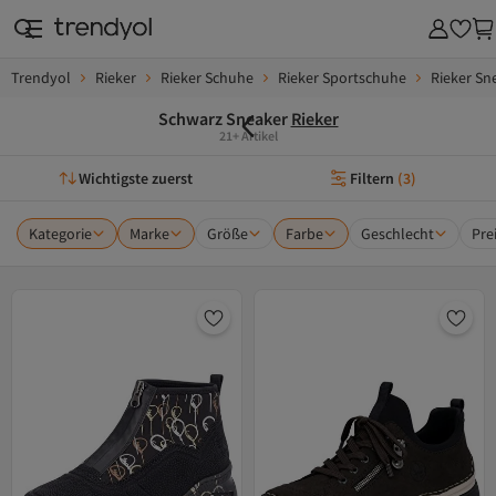
Trendyol
Rieker
Rieker Schuhe
Rieker Sportschuhe
Rieker Sn
Schwarz Sneaker
Rieker
21+ Artikel
Wichtigste zuerst
Filtern
(
3
)
Kategorie
Marke
Größe
Farbe
Geschlecht
Pre