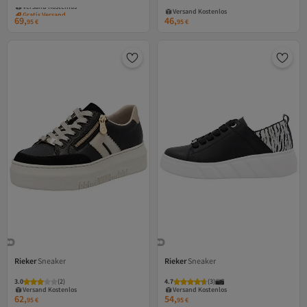
Versand Kostenlos
Versand Kostenlos
Gratis Versand
Gratis Versand
69,
46,
Versand Kostenlos
Versand Kostenlos
95
€
95
€
Rieker
Sneaker
Rieker
Sneaker
3.0
Versand Kostenlos
(
2
)
4.7
Versand Kostenlos
(
3
)
Gratis Versand
Gratis Versand
62,
54,
Versand Kostenlos
Versand Kostenlos
95
€
95
€