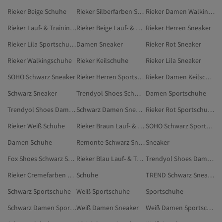
Rieker Beige Schuhe
Rieker Silberfarben Sportschuhe
Rieker Damen Walkingschuhe
Rieker Lauf- & Trainingsschuhe
Rieker Beige Lauf- & Trainingsschuhe
Rieker Herren Sneaker
Rieker Lila Sportschuhe
Damen Sneaker
Rieker Rot Sneaker
Rieker Walkingschuhe
Rieker Keilschuhe
Rieker Lila Sneaker
SOHO Schwarz Sneaker
Rieker Herren Sportschuhe
Rieker Damen Keilschuhe
Schwarz Sneaker
Trendyol Shoes Schwarz Sportschuhe
Damen Sportschuhe
Trendyol Shoes Damen Sneaker
Schwarz Damen Sneaker
Rieker Rot Sportschuhe
Rieker Weiß Schuhe
Rieker Braun Lauf- & Trainingsschuhe
SOHO Schwarz Sportschuhe
Damen Schuhe
Remonte Schwarz Sneaker
Sneaker
Fox Shoes Schwarz Sportschuhe
Rieker Blau Lauf- & Trainingsschuhe
Trendyol Shoes Damen Sportschuhe
Rieker Cremefarben Schuhe
Schuhe
TREND Schwarz Sneaker
Schwarz Sportschuhe
Weiß Sportschuhe
Sportschuhe
Schwarz Damen Sportschuhe
Weiß Damen Sneaker
Weiß Damen Sportschuhe