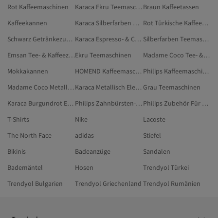
Rot Kaffeemaschinen
Karaca Ekru Teemaschinen
Braun Kaffeetassen
Kaffeekannen
Karaca Silberfarben Kaffeemaschinen
Rot Türkische Kaffeemaschine
Schwarz Getränkezubereitung
Karaca Espresso- & Cappuccino-Maschinen
Silberfarben Teemaschinen
Emsan Tee- & Kaffeezubereitung
Ekru Teemaschinen
Madame Coco Tee- & Kaffeezubereitung
Mokkakannen
HOMEND Kaffeemaschinen
Philips Kaffeemaschinen
Madame Coco Metallisch Tee- & Kaffeezubereitung
Karaca Metallisch Elektronik
Grau Teemaschinen
Karaca Burgundrot Elektronik
Philips Zahnbürsten-Ersatzköpfe
Philips Zubehör Für Tee- Und Kaffeemaschinen
T-Shirts
Nike
Lacoste
The North Face
adidas
Stiefel
Bikinis
Badeanzüge
Sandalen
Bademäntel
Hosen
Trendyol Türkei
Trendyol Bulgarien
Trendyol Griechenland
Trendyol Rumänien