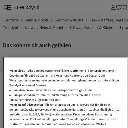
Trendyol
Heim & Möbel
Geschirr & Küche
Tee- & Kaffeezubereit
Trendyol
Schwarz Heim & Möbel
Schwarz Geschirr & Küche
Schw
Das könnte dir auch gefallen
Design Geschirrset
Aufbewahrungsbox Küche
Modeschm
Wenn Sie auf „Alle Cookies akzeptieren“ klicken, stimmen Sie der Speicherung von
Beliebte Seiten
Cookies auf Ihrem Gerät zu, um die Websitenavigation zu verbessern, die
Alles Sehen
Websitenutzung zu analysieren und unsere Marketingbemühungen zu unterstützen.
Trendyol verwendet Cookies:
Design Geschirrset
Aufbewahrungsbox Küche
Modeschmuck Schmuck
um dein Einkaufserlebnis sicher und optimiert zu gestalten.
um personalisierte Inhalte und Werbung anzubieten, die auf deine
Caps Für Kleine Köpfe
Kette Gold Herz
Mini Schnellkochtopf
Einkaufsinteressen zugeschnitten sind.
Wenn du auf "Akzeptieren" klickst, erlaubst du uns, diese Cookies für die oben
Aufbewahrungsbox Glas
Tagesdecke Gesteppt
Schmuck Set Geschenk
genannten Zwecke zu verwenden und gegebenenfalls an Dritte, einschließlich Dritte
außerhalb der EU (USA, Türkiye), weiterzugeben. Du kannst deine Zustimmung
Tagesdecke Bett Gesteppt
Aufbewahrungsbox Baumwolle
Aufbewahrungsbox Kühlschrank
jederzeit in den Cookie-Einstellungen unter "Einstellungen" ändern. Wenn du nicht
zustimmst, werden nur technisch notwendige Cookies verwendet. Weitere