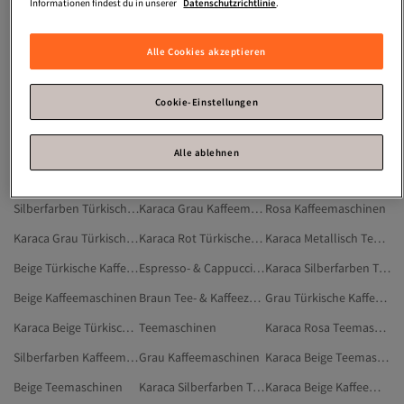
Tagesdecke Bett Baumwolle
Frottee Bettlaken
Tagesdecke Bett Modern
Informationen findest du in unserer
Datenschutzrichtlinie
.
Perlen Schmuck
Aufbewahrungsbox Stapelbar
Schmuck Set Gold
Alle Cookies akzeptieren
Gemusterte Bettlaken
Gewichtsdecke Waschbar
Karaca Schwarz Kaffeemaschinen
Karaca Rosa Kaffeemaschinen
Karaca Grau Teemaschinen
Karaca Türkische Kaffeemaschine
Cookie-Einstellungen
Karaca Rosa Türkische Kaffeemaschine
Karaca Filterkaffeemaschinen
Filterkaffeemaschinen
Türkische Kaffeemaschine
Karaca Orange Tee- & Kaffeezubereitung
Metallisch Teemaschinen
Alle ablehnen
Karaca Rot Kaffeemaschinen
Zubehör Für Tee- Und Kaffeemaschinen
Rosa Türkische Kaffeemaschine
Silberfarben Türkische Kaffeemaschine
Karaca Grau Kaffeemaschinen
Rosa Kaffeemaschinen
Karaca Grau Türkische Kaffeemaschine
Karaca Rot Türkische Kaffeemaschine
Karaca Metallisch Teemaschinen
Beige Türkische Kaffeemaschine
Espresso- & Cappuccino-Maschinen
Karaca Silberfarben Türkische Kaffeemaschine
Beige Kaffeemaschinen
Braun Tee- & Kaffeezubereitung
Grau Türkische Kaffeemaschine
Karaca Beige Türkische Kaffeemaschine
Teemaschinen
Karaca Rosa Teemaschinen
Silberfarben Kaffeemaschinen
Grau Kaffeemaschinen
Karaca Beige Teemaschinen
Beige Teemaschinen
Karaca Silberfarben Teemaschinen
Karaca Beige Kaffeemaschinen