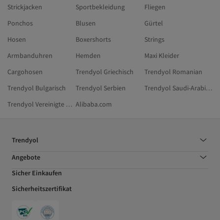
Strickjacken
Sportbekleidung
Fliegen
Ponchos
Blusen
Gürtel
Hosen
Boxershorts
Strings
Armbanduhren
Hemden
Maxi Kleider
Cargohosen
Trendyol Griechisch
Trendyol Romanian
Trendyol Bulgarisch
Trendyol Serbien
Trendyol Saudi-Arabien
Trendyol Vereinigte Arabische Emirate
Alibaba.com
Trendyol
Angebote
Sicher Einkaufen
Sicherheitszertifikat