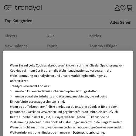
Top Kategorien
Alles Sehen
Kickers
Nike
adidas
New Balance
Esprit
Tommy Hilfiger
s.Oliver
The North Face
Birkenstock
Wenn Sie auf „Alle Cookies akzeptieren“ klicken, stimmen Sie der Speicherung von
Wellensteyn
Calvin Klein
Puma
Cookies auf Ihrem Gerät zu, um die Websitenavigation zu verbessern, die
UGG
Hollister
Vans
Websitenutzung zu analysieren und unsere Marketingbemühungen zu
unterstützen.
Dr Martens
Ralph Lauren
Lee
Trendyol verwendet Cookies:
um dein Einkaufserlebnis sicher und optimiert zu gestalten.
Vivienne Westwood
Only
Jack Wolfskin
um personalisierte Inhalte und Werbung anzubieten, die auf deine
Einkaufsinteressen zugeschnitten sind.
Armedangels
Sansibar
Crocs
Wenn du auf "Akzeptieren" klickst, erlaubst du uns, diese Cookies für die oben
genannten Zwecke zu verwenden und gegebenenfalls an Dritte, einschließlich
Tetri
Tom Tailor
Heine
Dritte außerhalb der EU (USA, Türkiye), weiterzugeben. Du kannst deine
Zustimmung jederzeit in den Cookie-Einstellungen unter "Einstellungen" ändern.
Vero Moda
Tamaris
Converse
Wenn du nicht zustimmst, werden nur technisch notwendige Cookies verwendet.
Weitere Informationen findest du in unserer
Datenschutzrichtlinie
.