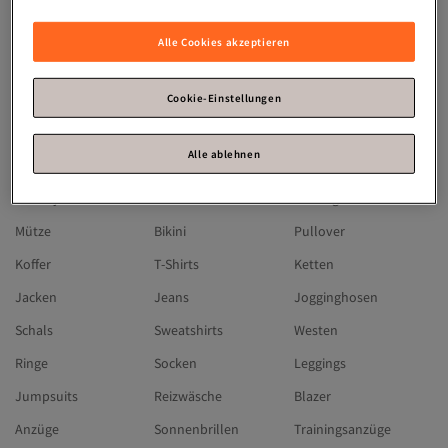
Michael Kors
Skechers
Hugo Boss
Olaplex
Guess
Timberland
Alle Cookies akzeptieren
Moncler
Under Armour
Jaguar
Chiemsee
Reebok
BUGATTI
Cookie-Einstellungen
Lacoste
Gerry Weber
Camp David
Alle ablehnen
SUPERDRY
Triumph
Fa
Winterjacken
Kleider
Ohrringe
Mütze
Bikini
Pullover
Koffer
T-Shirts
Ketten
Jacken
Jeans
Jogginghosen
Schals
Sweatshirts
Westen
Ringe
Socken
Leggings
Jumpsuits
Reizwäsche
Blazer
Anzüge
Sonnenbrillen
Trainingsanzüge