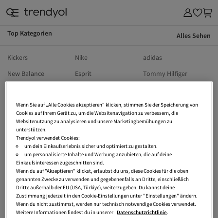
Top Kategorien
Alles Sehen
Kickers
Nike
adidas
New Balance
Esprit
Tommy Hilfiger
s.Oliver
The North Face
Birkenstock
Wenn Sie auf „Alle Cookies akzeptieren“ klicken, stimmen Sie der Speicherung von
Wellensteyn
Calvin Klein
Puma
Cookies auf Ihrem Gerät zu, um die Websitenavigation zu verbessern, die
UGG
Hollister
Vans
Websitenutzung zu analysieren und unsere Marketingbemühungen zu
unterstützen.
Dr Martens
Ralph Lauren
Lee
Trendyol verwendet Cookies:
um dein Einkaufserlebnis sicher und optimiert zu gestalten.
Vivienne Westwood
Only
Jack Wolfskin
um personalisierte Inhalte und Werbung anzubieten, die auf deine
Einkaufsinteressen zugeschnitten sind.
Armedangels
Sansibar
Crocs
Wenn du auf "Akzeptieren" klickst, erlaubst du uns, diese Cookies für die oben
genannten Zwecke zu verwenden und gegebenenfalls an Dritte, einschließlich
Tetri
Tom Tailor
Heine
Dritte außerhalb der EU (USA, Türkiye), weiterzugeben. Du kannst deine
Zustimmung jederzeit in den Cookie-Einstellungen unter "Einstellungen" ändern.
Vero Moda
Tamaris
Converse
Wenn du nicht zustimmst, werden nur technisch notwendige Cookies verwendet.
Weitere Informationen findest du in unserer
Datenschutzrichtlinie
.