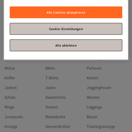
Michael Kors
Skechers
Hugo Boss
Olaplex
Guess
Timberland
Alle Cookies akzeptieren
Moncler
Under Armour
Jaguar
Chiemsee
Reebok
BUGATTI
Cookie-Einstellungen
Lacoste
Gerry Weber
Camp David
Alle ablehnen
SUPERDRY
Triumph
Fa
Winterjacken
Kleider
Ohrringe
Mütze
Bikini
Pullover
Koffer
T-Shirts
Ketten
Jacken
Jeans
Jogginghosen
Schals
Sweatshirts
Westen
Ringe
Socken
Leggings
Jumpsuits
Reizwäsche
Blazer
Anzüge
Sonnenbrillen
Trainingsanzüge