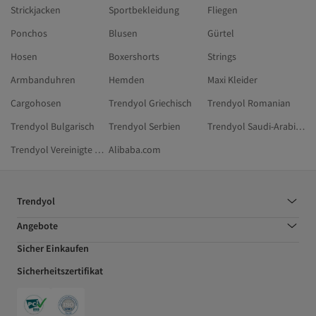
Strickjacken
Sportbekleidung
Fliegen
Ponchos
Blusen
Gürtel
Hosen
Boxershorts
Strings
Armbanduhren
Hemden
Maxi Kleider
Cargohosen
Trendyol Griechisch
Trendyol Romanian
Trendyol Bulgarisch
Trendyol Serbien
Trendyol Saudi-Arabien
Trendyol Vereinigte Arabische Emirate
Alibaba.com
Trendyol
Angebote
Sicher Einkaufen
Sicherheitszertifikat