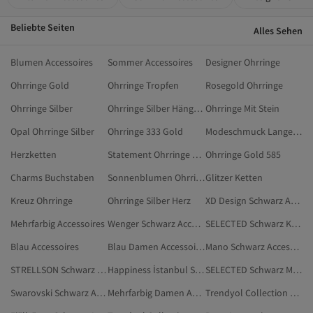
Beliebte Seiten
Alles Sehen
Blumen Accessoires
Sommer Accessoires
Designer Ohrringe
Ohrringe Gold
Ohrringe Tropfen
Rosegold Ohrringe
Ohrringe Silber
Ohrringe Silber Hängend
Ohrringe Mit Stein
Opal Ohrringe Silber
Ohrringe 333 Gold
Modeschmuck Lange Ketten
Herzketten
Statement Ohrringe Silber
Ohrringe Gold 585
Charms Buchstaben
Sonnenblumen Ohrringe
Glitzer Ketten
Kreuz Ohrringe
Ohrringe Silber Herz
XD Design Schwarz Accessoires
Mehrfarbig Accessoires
Wenger Schwarz Accessoires
SELECTED Schwarz Kleidung
Blau Accessoires
Blau Damen Accessoires
Mano Schwarz Accessoires
STRELLSON Schwarz Accessoires
Happiness İstanbul Schwarz Accessoires
SELECTED Schwarz Mützen
Swarovski Schwarz Accessoires
Mehrfarbig Damen Accessoires
Trendyol Collection Mehrfarbig Accessoires