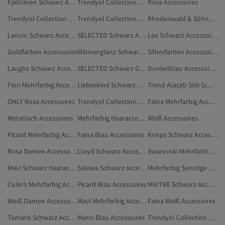
Fjällräven Schwarz Accessoires
Trendyol Collection Damen Accessoires
Rosa Accessoires
Trendyol Collection Dunkelblau Accessoires
Trendyol Collection Blau Accessoires
Rhodenwald & Söhne Schwarz Accessoires
Lanvin Schwarz Accessoires
SELECTED Schwarz Anzüge
Lee Schwarz Accessoires
Goldfarben Accessoires
Männerglanz Schwarz Accessoires
Silberfarben Accessoires
Laughs Schwarz Accessoires
SELECTED Schwarz Gürtel Und Hosenträger
Dunkelblau Accessoires
Fiori Mehrfarbig Accessoires
Liebeskind Schwarz Accessoires
Trend Alaçatı Stili Schwarz Accessoires
ONLY Rosa Accessoires
Trendyol Collection Silberfarben Accessoires
Faina Mehrfarbig Accessoires
Metallisch Accessoires
Mehrfarbig Haaraccessoires
Weiß Accessoires
Picard Mehrfarbig Accessoires
Faina Blau Accessoires
Knirps Schwarz Accessoires
Rosa Damen Accessoires
Lloyd Schwarz Accessoires
Swarovski Mehrfarbig Accessoires
Mavi Schwarz Haaraccessoires
Salewa Schwarz Accessoires
Mehrfarbig Sonstige Raumaccessoires
Colin’s Mehrfarbig Accessoires
Picard Blau Accessoires
MAITRE Schwarz Accessoires
Weiß Damen Accessoires
Mavi Mehrfarbig Accessoires
Faina Weiß Accessoires
Tamaris Schwarz Accessoires
Marni Blau Accessoires
Trendyol Collection Goldfarben Accessoires