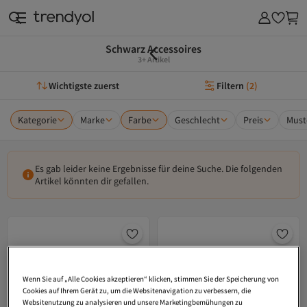
Schwarz Accessoires
3+ Artikel
Wichtigste zuerst
Filtern
(
2
)
Kategorie
Marke
Farbe
Geschlecht
Preis
Must
Es gab leider keine Ergebnisse für deine Suche. Die folgenden
Artikel könnten dir gefallen.
Wenn Sie auf „Alle Cookies akzeptieren“ klicken, stimmen Sie der Speicherung von
Cookies auf Ihrem Gerät zu, um die Websitenavigation zu verbessern, die
Websitenutzung zu analysieren und unsere Marketingbemühungen zu