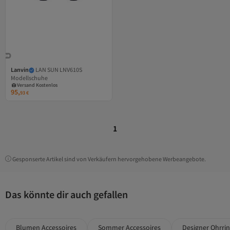
Lanvin
LAN SUN LNV610S
Versand Kostenlos
Modellschuhe
Gratis Versand
Versand Kostenlos
95,
93
€
1
Gesponserte Artikel sind von Verkäufern hervorgehobene Werbeangebote.
Das könnte dir auch gefallen
Blumen Accessoires
Sommer Accessoires
Designer Ohrri