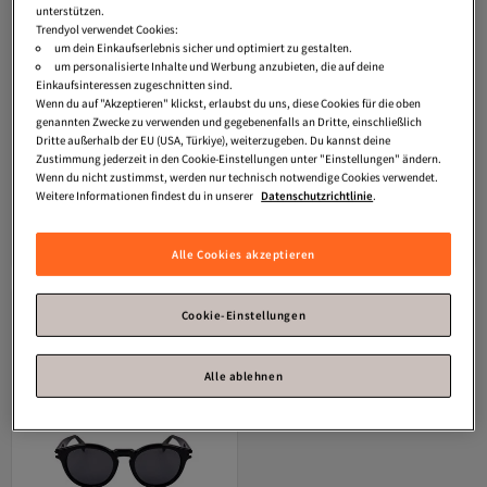
unterstützen.
Trendyol verwendet Cookies:
um dein Einkaufserlebnis sicher und optimiert zu gestalten.
um personalisierte Inhalte und Werbung anzubieten, die auf deine
Einkaufsinteressen zugeschnitten sind.
Wenn du auf "Akzeptieren" klickst, erlaubst du uns, diese Cookies für die oben
genannten Zwecke zu verwenden und gegebenenfalls an Dritte, einschließlich
Dritte außerhalb der EU (USA, Türkiye), weiterzugeben. Du kannst deine
Zustimmung jederzeit in den Cookie-Einstellungen unter "Einstellungen" ändern.
Wenn du nicht zustimmst, werden nur technisch notwendige Cookies verwendet.
Weitere Informationen findest du in unserer
Datenschutzrichtlinie
.
Lanvin
LAN SUN LNV638S 008 52
Lanvin
LAN SUN LNV672S 001 52
Versand Kostenlos
Versand Kostenlos
18 140
19 140
Gratis Versand
Gratis Versand
Versand Kostenlos
Versand Kostenlos
85,
85,
Alle Cookies akzeptieren
27
€
27
€
Cookie-Einstellungen
Alle ablehnen