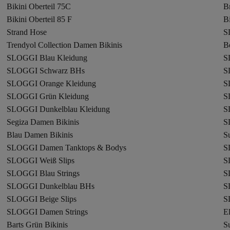
Bikini Oberteil 75C
Br
Bikini Oberteil 85 F
Bi
Strand Hose
S
Trendyol Collection Damen Bikinis
B
SLOGGI Blau Kleidung
S
SLOGGI Schwarz BHs
S
SLOGGI Orange Kleidung
S
SLOGGI Grün Kleidung
S
SLOGGI Dunkelblau Kleidung
S
Segiza Damen Bikinis
S
Blau Damen Bikinis
S
SLOGGI Damen Tanktops & Bodys
S
SLOGGI Weiß Slips
S
SLOGGI Blau Strings
S
SLOGGI Dunkelblau BHs
S
SLOGGI Beige Slips
S
SLOGGI Damen Strings
E
Barts Grün Bikinis
S