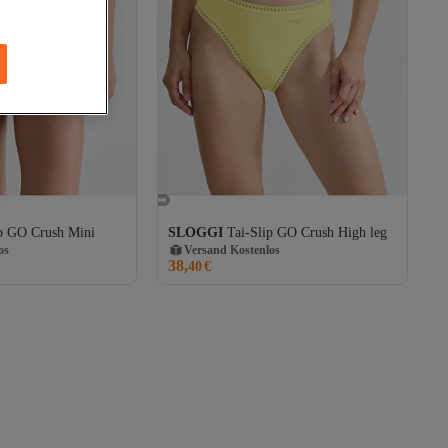
os
Versand Kostenlos
ip GO Crush Mini
SLOGGI
Tai-Slip GO Crush High leg
Gratis Versand
os
Versand Kostenlos
38,
40
€