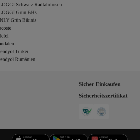
LOGGI Schwarz Radfahrhosen
LOGGI Grün BHs
NLY Grün Bikinis
acoste
iefel
andalen
rendyol Türkei
rendyol Rumänien
Sicher Einkaufen
Sicherheitszertifikat