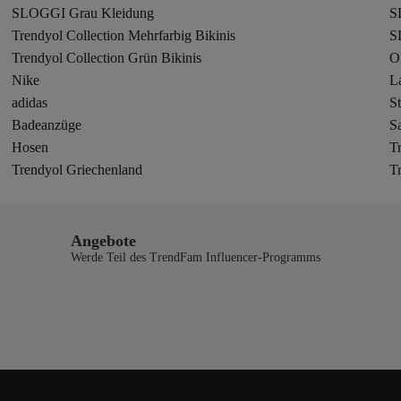
SLOGGI Grau Kleidung
S
Trendyol Collection Mehrfarbig Bikinis
S
Trendyol Collection Grün Bikinis
O
Nike
L
adidas
St
Badeanzüge
S
Hosen
T
Trendyol Griechenland
T
Angebote
Werde Teil des TrendFam Influencer-Programms