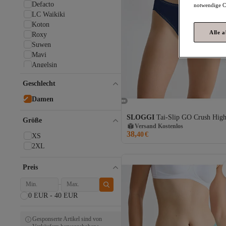
Defacto
notwendige Co
LC Waikiki
Koton
Alle 
Roxy
Suwen
Mavi
Angelsin
Calvin Klein
Geschlecht
AYYILDIZ
LILYROSE
Damen
SAILOR moda
Versand Kostenlos
DEEP BEACH
SLOGGI
Tai-Slip GO Crush High
Gratis Versand
Größe
Pierre Cardin
Versand Kostenlos
38,
40
€
Guess
XS
C&CITY
2XL
Schiesser
Triumph
Preis
Alle Marken
SLOGGI
0 EUR - 40 EUR
Açelya Okcu
adidas
Aykum Mayo
Gesponserte Artikel sind von