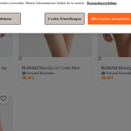
okies verwendet. Weitere Informationen findest du in unserer
Datenschutzrichtlinie
.
ablehnen
Cookie-Einstellungen
Alle Cookies akzeptieren
Versand Kostenlos
Versand Kostenl
 leg
SLOGGI
Minislip GO Crush Mini
SLOGGI
Minisl
Gratis Versand
Gratis Versand
Versand Kostenlos
Versand Kostenl
38,
38,
40
€
40
€