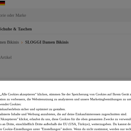
orie oder Marke
Schuhe & Taschen
en Bikinis
SLOGGI Damen Bikinis
Artikel
„Alle Cookies akzeptieren“ klicken, stimmen Sie der Speicherung von Cookies auf Ihrem Gerät 
tion zu verbessern, die Websitenutzung zu analysieren und unsere Marketingbemühungen zu unt
wendet Cookies:
nkaufserlebnis sicher und optimiert zu gestalten.
lisierte Inhalte und Werbung anzubieten, die auf deine Einkaufsinteressen zugeschnitten sind.
Akzeptieren" klickst, erlaubst du uns, diese Cookies für die oben genannten Zwecke zu verwen
s an Dritte, einschließlich Dritte außerhalb der EU (USA, Türkiye), weiterzugeben. Du kannst 
den Cookie-Einstellungen unter "Einstellungen" ändern. Wenn du nicht zustimmst, werden nur tec