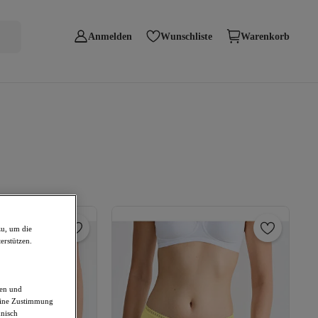
Anmelden
Wunschliste
Warenkorb
zu, um die
erstützen.
den und
deine Zustimmung
hnisch