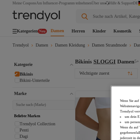
DE
Meine Coupons
Am Influencer-Programm teilnehmen
Über uns
Hilfe & Support
Suche nach Artikel, Kateg
Damen
Kategorien
Herren
Kinder
Kosmetik
Neu
Trendyol
Damen
Damen Kleidung
Damen Strandmode
Dam
Bikinis
SLOGGI
Damen
5+ 
Kategorie
Wichtigste zuerst
Bikinis
Bikini-Unterteile
Marke
Wenn Sie auf 
Websitenaviga
Trendyol ver
Beliebte Marken
um dein Ei
um persona
Trendyol Collection
Wenn du auf "
Penti
gegebenenfall
Dagi
jederzeit in 