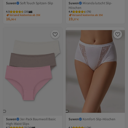
Suwen
Soft Touch Spitzen-Slip
Suwen
Miranda lutscht Slip-
Höschen
4.5
(
28
)
4.4
(
76
)
Versand kostenlos ab 35€
Versand kostenlos ab 35€
16,
19,
96
€
57
€
Suwen
3er-Pack Baumwoll Basic
Suwen
Komfort-Slip-Höschen
High-Waist Slips
4.7
(
3174
)
4.2
(
34
)