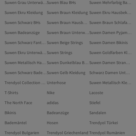
Suwen Grau Unterwäsche & Nachtwäsche
Suwen Blau BHs
Suwen Mehrfarbig Badeanzüge
Suwen Ekru Kleidung
Suwen Braun Kleidung
Suwen Ekru Hausbekleidung
Suwen Schwarz BHs
Suwen Braun Hausbekleidung
Suwen Braun Schlafanzüge
Suwen Badeanzüge
Suwen Braun Unterwäsche & Nachtwäsche
Suwen Damen Pyjama-Sets
Suwen Schwarz Fantasy-Bekleidung
Suwen Beige Strings
Suwen Damen Bikinis
Suwen Ekru Unterwäsche & Nachtwäsche
Suwen Strings
Suwen Goldfarben Kleidung
Suwen Metallisch Hausbekleidung
Suwen Dunkelblau Badeanzüge
Suwen Damen Strandmode
Suwen Schwarz Badeanzüge
Suwen Gelb Kleidung
Schwarz Damen Unterhose
Trendyol Collection Damen Unterhose
Unterhose
Suwen Metallisch Kleidung
T-Shirts
Nike
Lacoste
The North Face
adidas
Stiefel
Bikinis
Badeanzüge
Sandalen
Bademäntel
Hosen
Trendyol Türkei
Trendyol Bulgarien
Trendyol Griechenland
Trendyol Rumänien