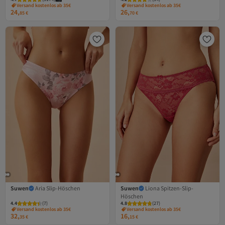
Versand kostenlos ab 35€
Versand kostenlos ab 35€
24,
26,
85
€
70
€
Suwen
Aria Slip-Höschen
Suwen
Liona Spitzen-Slip-
Höschen
4.4
(
7
)
4.8
(
27
)
Versand kostenlos ab 35€
Versand kostenlos ab 35€
32,
16,
35
€
15
€