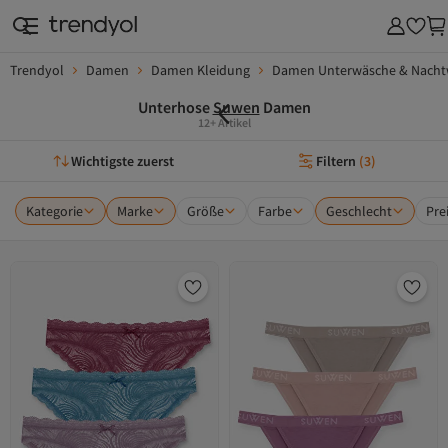
Trendyol
Damen
Damen Kleidung
Damen Unterwäsche & Nacht
Unterhose
Suwen
Damen
12+ Artikel
Wichtigste zuerst
Filtern
(
3
)
Kategorie
Marke
Größe
Farbe
Geschlecht
Pre