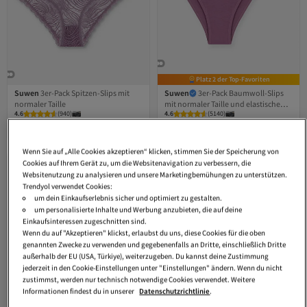
Platz 2 der Top-Favoriten
Suwen
3er-Pack Spitzen-Slips mit
Suwen
3er-Pack Baumwoll-Slips
normaler Taille
mit normaler Taille und elastischem
4.6
(
940
)
4.6
(
5140
)
Bund
Kostenloser Versand über 35 EUR
Versand kostenlos ab 35€
18,
31,
38
€
78
€
Wenn Sie auf „Alle Cookies akzeptieren“ klicken, stimmen Sie der Speicherung von
Cookies auf Ihrem Gerät zu, um die Websitenavigation zu verbessern, die
Websitenutzung zu analysieren und unsere Marketingbemühungen zu unterstützen.
Trendyol verwendet Cookies:
um dein Einkaufserlebnis sicher und optimiert zu gestalten.
um personalisierte Inhalte und Werbung anzubieten, die auf deine
Einkaufsinteressen zugeschnitten sind.
Wenn du auf "Akzeptieren" klickst, erlaubst du uns, diese Cookies für die oben
genannten Zwecke zu verwenden und gegebenenfalls an Dritte, einschließlich Dritte
außerhalb der EU (USA, Türkiye), weiterzugeben. Du kannst deine Zustimmung
jederzeit in den Cookie-Einstellungen unter "Einstellungen" ändern. Wenn du nicht
zustimmst, werden nur technisch notwendige Cookies verwendet. Weitere
Informationen findest du in unserer
Datenschutzrichtlinie
.