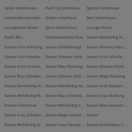
Spitze Unterhosen
Push Up Unterhose
Spitzen Unterhose
Umstandsunterwäsche Nahtlos
Seiden Unterhose
Netz Unterhosen
Loungewear Hosen
Sport Unterhosen
Lounge Hosen
Nacht Bhs
Umstandsmode Hose
Suwen Mehrfarbig Strings
Suwen Grün Kleidung
Suwen Schlafanzüge
Suwen Schwarz Hausbekleidung
Suwen Grün Hausbekleidung
Suwen Schwarz Unterwäsche & Nachtwäsche
Suwen Grün Schlafanzüge
Suwen Grün Unterwäsche & Nachtwäsche
Suwen Blau Kleidung
Suwen Schwarz Kleidung
Suwen Blau Schlafanzüge
Suwen Schwarz Schlafanzüge
Suwen Beige Kleidung
Suwen Dunkelblau Kleidung
Suwen Mehrfarbig Hausbekleidung
Suwen Grün Badeanzüge
Suwen Mehrfarbig Kleidung
Suwen Blau Unterwäsche & Nachtwäsche
Suwen Grau Kleidung
Damen Unterhose
Suwen Mehrfarbig Unterwäsche & Nachtwäsche
Suwen Blau Hausbekleidung
Suwen Grau Schlafanzüge
Suwen Beige Unterwäsche & Nachtwäsche
Suwen
Suwen Mehrfarbig Schlafanzüge
Suwen Grau Hausbekleidung
Suwen Dunkelblau Unterwäsche & Nachtwäsche