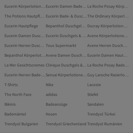
Eucerin Körperlotionen & -cremes
Eucerin Damen Bade- & Duschprodukte
La Roche Posay Körperlotionen & -cremes
The Potions Hautpflege
Eucerin Bade- & Duschprodukte
The Ordinary Körperlotionen & -cremes
Eucerin Hautpflege
Bepanthol Duschgels & Cremes
Ducray Körperlotionen & -cremes
Eucerin Damen Duschgels & Cremes
Eucerin Duschgels & Cremes
Avene Körperlotionen & -cremes
Eucerin Herren Duschgels & Cremes
Tous Supermarkt
Avene Herren Duschgels & Cremes
Bepanthol Körperlotionen & -cremes
Avene Damen Duschgels & Cremes
Eucerin Damen Hautpflege
La Mer Gesichtscremes
Clinique Duschgels & Cremes
La Roche Posay Bade- & Duschprodukte
Eucerin Herren Bade- & Duschprodukte
Sensai Körperlotionen & -cremes
Guy Laroche Rasierlotionen
T-Shirts
Nike
Lacoste
The North Face
adidas
Stiefel
Bikinis
Badeanzüge
Sandalen
Bademäntel
Hosen
Trendyol Türkei
Trendyol Bulgarien
Trendyol Griechenland
Trendyol Rumänien