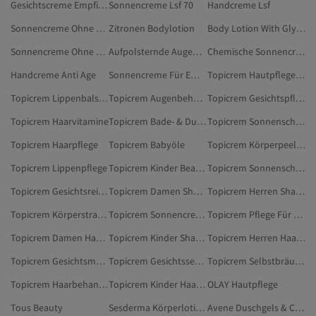
Gesichtscreme Empfindliche Haut
Sonnencreme Lsf 70
Handcreme Lsf
Sonnencreme Ohne Alkohol
Zitronen Bodylotion
Body Lotion With Glycolic Acid
Sonnencreme Ohne Parfum Und Alkohol
Aufpolsternde Augencreme
Chemische Sonnencreme
Handcreme Anti Age
Sonnencreme Für Empfindliche Haut
Topicrem Hautpflege-Sets
Topicrem Lippenbalsame Und Peelings
Topicrem Augenbehandlungen
Topicrem Gesichtspflege
Topicrem Haarvitamine
Topicrem Bade- & Duschprodukte
Topicrem Sonnenschutzmittel
Topicrem Haarpflege
Topicrem Babyöle
Topicrem Körperpeeling
Topicrem Lippenpflege
Topicrem Kinder Beauty
Topicrem Sonnenschutzpflege
Topicrem Gesichtsreiniger
Topicrem Damen Shampoos
Topicrem Herren Shampoos
Topicrem Körperstraffende & Anti-Cellulite-Cremes
Topicrem Sonnencreme Fürs Gesicht
Topicrem Pflege Für Mutter & Baby
Topicrem Damen Haarpflege
Topicrem Kinder Shampoos
Topicrem Herren Haarpflege
Topicrem Gesichtsmasken
Topicrem Gesichtsseren
Topicrem Selbstbräuner & Bronzer
Topicrem Haarbehandlungsseren & -öle
Topicrem Kinder Haarpflege
OLAY Hautpflege
Tous Beauty
Sesderma Körperlotionen & -cremes
Avene Duschgels & Cremes