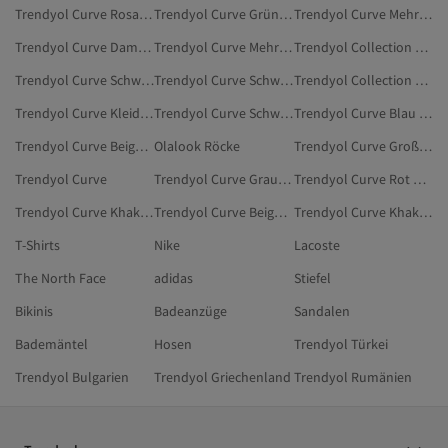
Trendyol Curve Rosa Kleidung
Trendyol Curve Grün Kleider
Trendyol Curve Mehrfarbig Kleider
Trendyol Curve Damen Große Größen
Trendyol Curve Mehrfarbig Große Größen
Trendyol Collection Damen Röcke In Großen Größen
Trendyol Curve Schwarz Große Größen
Trendyol Curve Schwarz Kleider
Trendyol Collection Röcke In Großen Größen
Trendyol Curve Kleider In Großen Größen
Trendyol Curve Schwarz Kleider In Großen Größen
Trendyol Curve Blau Kleidung
Trendyol Curve Beige Kleidung
Olalook Röcke
Trendyol Curve Große Größen
Trendyol Curve
Trendyol Curve Grau Kleidung
Trendyol Curve Rot Kleidung
Trendyol Curve Khaki Kleidung
Trendyol Curve Beige Kleider
Trendyol Curve Khaki Kleider
T-Shirts
Nike
Lacoste
The North Face
adidas
Stiefel
Bikinis
Badeanzüge
Sandalen
Bademäntel
Hosen
Trendyol Türkei
Trendyol Bulgarien
Trendyol Griechenland
Trendyol Rumänien