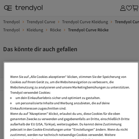
Trendyol
Trendyol Curve
Trendyol Curve Kleidung
Trendyol Cu
Trendyol
Kleidung
Röcke
Trendyol Curve Röcke
Das könnte dir auch gefallen
Trendyol Curve Damen Röcke
Trendyol Curve Röcke In Großen
Wenn Sie auf „Alle Cookies akzeptieren“ klicken, stimmen Sie der Speicherung von
Beliebte Seiten
Cookies auf Ihrem Gerät zu, um die Websitenavigation zu verbessern, die
Alles Sehen
Websitenutzung zu analysieren und unsere Marketingbemühungen zu unterstützen.
Trendyol verwendet Cookies:
Skort Röcke
Leder Röcke
Midirock Mit Schlitz
um dein Einkaufserlebnis sicher und optimiert zu gestalten.
um personalisierte Inhalte und Werbung anzubieten, die auf deine
Denim Rock
Strickrock
Wolle Röcke
Einkaufsinteressen zugeschnitten sind.
Wenn du auf "Akzeptieren" klickst, erlaubst du uns, diese Cookies für die oben
Kurz Röcke
Spitze Röcke
Tüll Röcke
genannten Zwecke zu verwenden und gegebenenfalls an Dritte, einschließlich Dritte
außerhalb der EU (USA, Türkiye), weiterzugeben. Du kannst deine Zustimmung
Wickelrock
Damen Baderock
Kleider Xxl
jederzeit in den Cookie-Einstellungen unter "Einstellungen" ändern. Wenn du nicht
zustimmst, werden nur technisch notwendige Cookies verwendet. Weitere