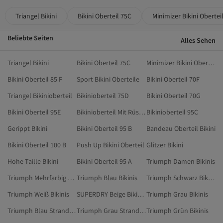
Triangel Bikini
Bikini Oberteil 75C
Minimizer Bikini Obertei
Beliebte Seiten
Alles Sehen
Triangel Bikini
Bikini Oberteil 75C
Minimizer Bikini Oberteil
Bikini Oberteil 85 F
Sport Bikini Oberteile
Bikini Oberteil 70F
Triangel Bikinioberteil
Bikinioberteil 75D
Bikini Oberteil 70G
Bikini Oberteil 95E
Bikinioberteil Mit Rüschen
Bikinioberteil 95C
Gerippt Bikini
Bikini Oberteil 95 B
Bandeau Oberteil Bikini
Bikini Oberteil 100 B
Push Up Bikini Oberteil
Glitzer Bikini
Hohe Taille Bikini
Bikini Oberteil 95 A
Triumph Damen Bikinis
Triumph Mehrfarbig Bikinis
Triumph Blau Bikinis
Triumph Schwarz Bikinis
Triumph Weiß Bikinis
SUPERDRY Beige Bikini-Oberteile
Triumph Grau Bikinis
Triumph Blau Strandmode
Triumph Grau Strandmode
Triumph Grün Bikinis