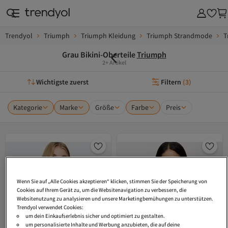
Trendyol
Triumph
Triumph Kleidung
Triumph Strandmode
T
Grau Bikini-Oberteile
Triumph
2+ Artikel
Wichtigste zuerst
Filtern
(
3
)
Kategorie
Marke
Größe
Farbe
Preis
Wenn Sie auf „Alle Cookies akzeptieren“ klicken, stimmen Sie der Speicherung von
Cookies auf Ihrem Gerät zu, um die Websitenavigation zu verbessern, die
Websitenutzung zu analysieren und unsere Marketingbemühungen zu unterstützen.
Trendyol verwendet Cookies:
um dein Einkaufserlebnis sicher und optimiert zu gestalten.
um personalisierte Inhalte und Werbung anzubieten, die auf deine