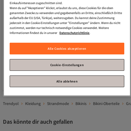
Einkaufsinteressen zugeschnitten sind.
Wenn du auf "Akzeptieren" klickst, erlaubst du uns, diese Cookies für die oben
genannten Zwecke zu verwenden und gegebenenfalls an Dritte, einschließlich Dritte
außerhalb der EU (USA, Türkiye), weiterzugeben. Du kannst deine Zustimmung
jederzeit in den Cookie-Einstellungen unter "Einstellungen" ändern. Wenn du nicht
zustimmst, werden nur technisch notwendige Cookies verwendet. Weitere
Informationen findest du in unserer
Datenschutzrichtlinie
.
Triumph
Bügel-Bikini-Top Midnight
Triumph
Bustier-Bikini-Top Midnight
Versand Kostenlos
Versand Kostenlos
Swim
Swim
Gratis Versand
Gratis Versand
Alle Cookies akzeptieren
Versand Kostenlos
Versand Kostenlos
49
44
€
€
Cookie-Einstellungen
1
Alle ablehnen
Gesponserte Artikel sind von Verkäufern hervorgehobene Werbeangebote.
Trendyol
Kleidung
Strandmode
Bikinis
Bikini-Oberteile
Gr
Das könnte dir auch gefallen