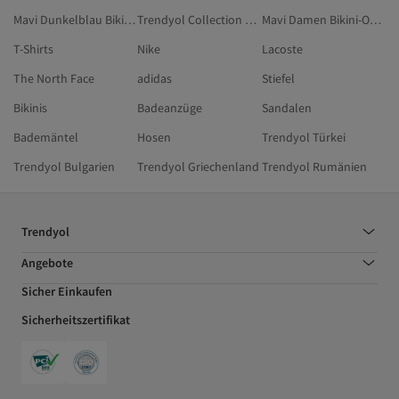
Mavi Dunkelblau Bikini-Oberteile
Trendyol Collection Braun Bikini-Oberteile
Mavi Damen Bikini-Oberteile
T-Shirts
Nike
Lacoste
The North Face
adidas
Stiefel
Bikinis
Badeanzüge
Sandalen
Bademäntel
Hosen
Trendyol Türkei
Trendyol Bulgarien
Trendyol Griechenland
Trendyol Rumänien
Trendyol
Angebote
Sicher Einkaufen
Sicherheitszertifikat