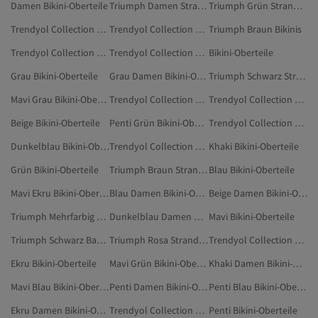
Damen Bikini-Oberteile
Triumph Damen Strandmode
Triumph Grün Strandmode
Trendyol Collection Grün Bikini-Oberteile
Trendyol Collection Bikini-Oberteile
Triumph Braun Bikinis
Trendyol Collection Damen Bikini-Oberteile
Trendyol Collection Türkis Bikini-Oberteile
Bikini-Oberteile
Grau Bikini-Oberteile
Grau Damen Bikini-Oberteile
Triumph Schwarz Strandmode
Mavi Grau Bikini-Oberteile
Trendyol Collection Dunkelblau Bikini-Oberteile
Trendyol Collection Blau Bikini-Oberteile
Beige Bikini-Oberteile
Penti Grün Bikini-Oberteile
Trendyol Collection Beige Bikini-Oberteile
Dunkelblau Bikini-Oberteile
Trendyol Collection Schwarz Bikini-Oberteile
Khaki Bikini-Oberteile
Grün Bikini-Oberteile
Triumph Braun Strandmode
Blau Bikini-Oberteile
Mavi Ekru Bikini-Oberteile
Blau Damen Bikini-Oberteile
Beige Damen Bikini-Oberteile
Triumph Mehrfarbig Strandmode
Dunkelblau Damen Bikini-Oberteile
Mavi Bikini-Oberteile
Triumph Schwarz Badeanzüge
Triumph Rosa Strandmode
Trendyol Collection Mehrfarbig Bikini-Oberteile
Ekru Bikini-Oberteile
Mavi Grün Bikini-Oberteile
Khaki Damen Bikini-Oberteile
Mavi Blau Bikini-Oberteile
Penti Damen Bikini-Oberteile
Penti Blau Bikini-Oberteile
Ekru Damen Bikini-Oberteile
Trendyol Collection Ekru Bikini-Oberteile
Penti Bikini-Oberteile