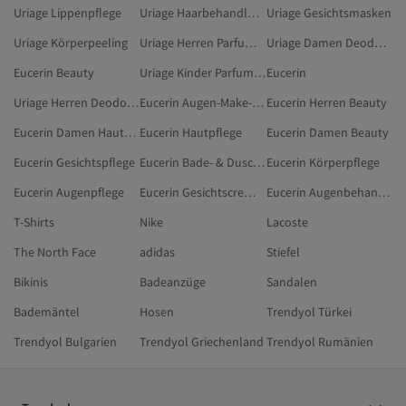
Uriage Lippenpflege
Uriage Haarbehandlungsseren & -öle
Uriage Gesichtsmasken
Uriage Körperpeeling
Uriage Herren Parfum & Deodorant
Uriage Damen Deodorants Und Roll-ons
Eucerin Beauty
Uriage Kinder Parfum & Deodorant
Eucerin
Uriage Herren Deodorants Und Roll-ons
Eucerin Augen-Make-up-Entferner
Eucerin Herren Beauty
Eucerin Damen Hautpflege
Eucerin Hautpflege
Eucerin Damen Beauty
Eucerin Gesichtspflege
Eucerin Bade- & Duschprodukte
Eucerin Körperpflege
Eucerin Augenpflege
Eucerin Gesichtscremes
Eucerin Augenbehandlungen
T-Shirts
Nike
Lacoste
The North Face
adidas
Stiefel
Bikinis
Badeanzüge
Sandalen
Bademäntel
Hosen
Trendyol Türkei
Trendyol Bulgarien
Trendyol Griechenland
Trendyol Rumänien