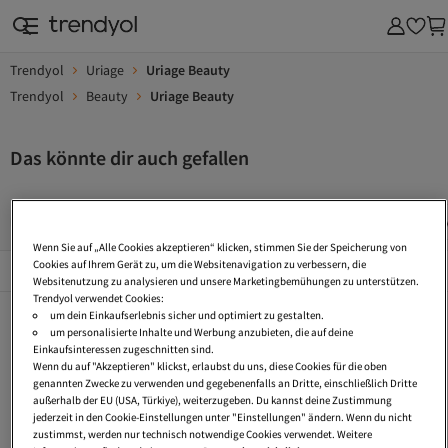
Trendyol
Uriage
Uriage Beauty
Trendyol
Beauty
Uriage Beauty
Das könnte dir auch gefallen
Anti Age Bodylotion
Body Lotions With Niacinamide
Body
Wenn Sie auf „Alle Cookies akzeptieren“ klicken, stimmen Sie der Speicherung von
Beliebte Seiten
Cookies auf Ihrem Gerät zu, um die Websitenavigation zu verbessern, die
Alles Sehen
Websitenutzung zu analysieren und unsere Marketingbemühungen zu unterstützen.
Trendyol verwendet Cookies:
Anti Age Bodylotion
Body Lotions With Niacinamide
Body Lotion With Glycolic Acid
um dein Einkaufserlebnis sicher und optimiert zu gestalten.
um personalisierte Inhalte und Werbung anzubieten, die auf deine
Korean Body Lotions
Handcreme Anti Age
Vegane Kosmetik
Einkaufsinteressen zugeschnitten sind.
Wenn du auf "Akzeptieren" klickst, erlaubst du uns, diese Cookies für die oben
Eau De Parfum
Bodylotion Ohne Alkohol
Kosmetische Fusspflege
genannten Zwecke zu verwenden und gegebenenfalls an Dritte, einschließlich Dritte
außerhalb der EU (USA, Türkiye), weiterzugeben. Du kannst deine Zustimmung
Bodylotion Ohne Mineralöl Und Parabene
Puder Rouge
Arganöl Körperpflege
jederzeit in den Cookie-Einstellungen unter "Einstellungen" ändern. Wenn du nicht
zustimmst, werden nur technisch notwendige Cookies verwendet. Weitere