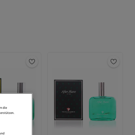
m die
erstützen.
 und