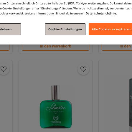
s an Dritte, einschließlich Dritte außerhalb der EU (USA, Türkiye), weiterzugeben. Du kannst dei
den Cookie-Einstellungen unter "Einstellungen" ändern. Wenn du nicht zustimmst, werden nur tech
okies verwendet. Weitere Informationen findest du in unserer
Datenschutzrichtlinie
.
Versand Kostenlos
Spray
Victor
Acqua Di Selva Edc 400 ml
Victor
Silvestre 
Gratis Versand
Versand Kostenlos
Versand kostenlo
ablehnen
Cookie-Einstellungen
Alle Cookies akzeptieren
76,
27,
45
€
61
€
In den Warenkorb
In den