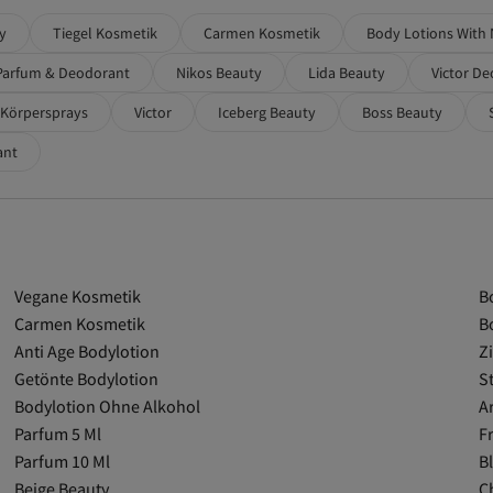
y
Tiegel Kosmetik
Carmen Kosmetik
Body Lotions With 
 Parfum & Deodorant
Nikos Beauty
Lida Beauty
Victor D
t Körpersprays
Victor
Iceberg Beauty
Boss Beauty
ant
Vegane Kosmetik
B
Carmen Kosmetik
B
Anti Age Bodylotion
Z
Getönte Bodylotion
S
Bodylotion Ohne Alkohol
A
Parfum 5 Ml
F
Parfum 10 Ml
B
Beige Beauty
C