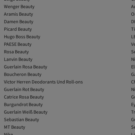
Wenger Beauty
A
Aramis Beauty
O
Damen Beauty
D
Picard Beauty
T
Hugo Boss Beauty
L
PAESE Beauty
V
Rosa Beauty
S
Lanvin Beauty
N
Guerlain Rosa Beauty
E
Boucheron Beauty
G
Victor Herren Deodorants Und Roll-ons
C
Guerlain Rot Beauty
Ni
Catrice Rosa Beauty
G
Burgundrot Beauty
E
Guerlain Weiß Beauty
T
Sebastian Beauty
G
MT Beauty
S
Nike
L