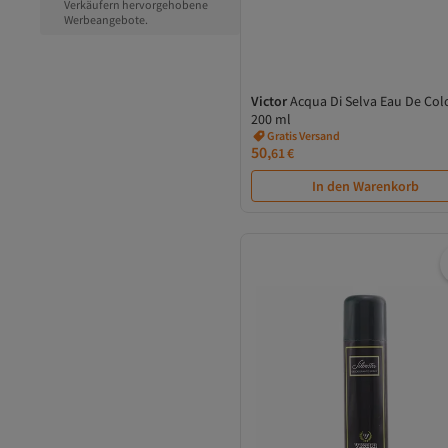
Verkäufern hervorgehobene
AHAVA
Werbeangebote.
Al Haramain
Alfaparf
All Natural
Alpecin
Victor
Acqua Di Selva Eau De Co
Versand Kostenlos
ALTERNA
200 ml
Gratis Versand
American Crew
Versand Kostenlos
American Tourister
50,
61
€
amichi
In den Warenkorb
ANEMOSS
Annayake
Anne Moller
Antonio Banderas
Apivita
Aqua Di Polo 1987
Aramis
Ardell
Armaf
Aromatica
ARVALE
Aussie
Aveda
Avene