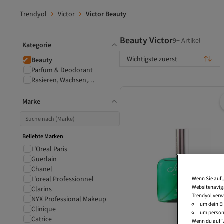
Trendyol
Victor
Victor Beauty
Beauty
Victor
9+ Artikel
Kategorie
Wichtigste zuerst
Beauty
Parfum & Deodorant
Rasieren, Wachsen,
Haarentfernung
Marke
Beliebte Marken
L'Oreal Paris
Guerlain
Chanel
L'oreal Professionnel
Wenn Sie auf 
Websitenaviga
Clarins
Trendyol verw
NYX Professional Makeup
um dein Ei
Clinique
um persona
Catrice
Wenn du auf "