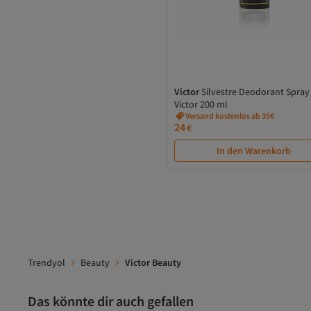
Axe
AYGÖREN HOME
BABYTON
BAHELS
BareMinerals
Barulab
Victor
Silvestre Deodorant Spray
Batiste
Victor 200 ml
Beaver
Versand kostenlos ab 35€
Benetton
24
€
Bepanthol
In den Warenkorb
Beter
Bibimcos
Bilge Öztürk
Bio-Oil
Bioblas
Bioderma
Black Shine BS
Bobbi Brown
Trendyol
Beauty
Victor Beauty
Bondi Sands
Boss
Boucheron
Das könnte dir auch gefallen
Bric's