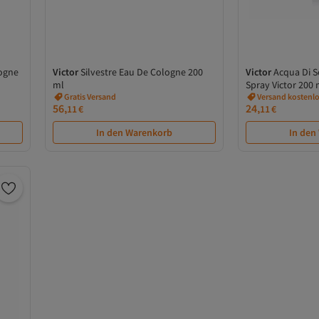
logne
Victor
Silvestre Eau De Cologne 200
Victor
Acqua Di 
Versand Kostenlos
ml
Spray Victor 200 
Gratis Versand
Versand Kostenlos
Versand kostenlo
56,
24,
11
€
11
€
In den Warenkorb
In den