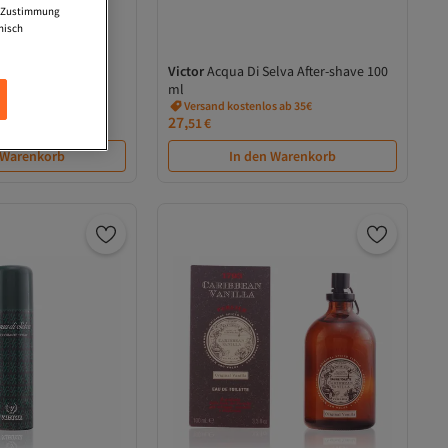
ne Zustimmung
nisch
After-shave 100 ml
Victor
Acqua Di Selva After-shave 100
s ab 35€
ml
Versand kostenlos ab 35€
27,
51
€
 Warenkorb
In den Warenkorb