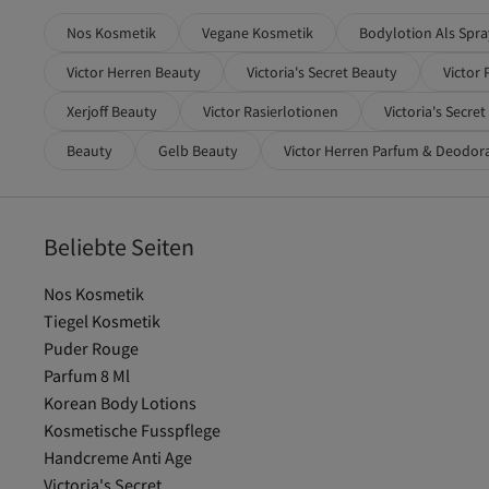
Britney Spears
Nos Kosmetik
Vegane Kosmetik
Bodylotion Als Spra
BUGATTI
Burberry
Victor Herren Beauty
Victoria's Secret Beauty
Victor
Burkely
Bvlgari
Xerjoff Beauty
Victor Rasierlotionen
Victoria's Secre
By Kilian
BYPHASSE
Beauty
Gelb Beauty
Victor Herren Parfum & Deodor
Byredo
Calvin Klein
Campomaggi
Cantu
Beliebte Seiten
Carmex
Cartier
Nos Kosmetik
CARTOON
CeraVe
Tiegel Kosmetik
Cerruti
Puder Rouge
Cetaphil
Parfum 8 Ml
charlotte tilbury
Korean Body Lotions
Chiemsee
Chopard
Kosmetische Fusspflege
Christina Aguilera
Handcreme Anti Age
Clean & Clear
Victoria's Secret