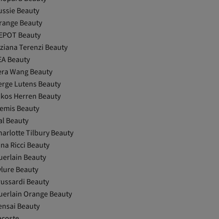
ussie Beauty
range Beauty
EPOT Beauty
iziana Terenzi Beauty
EA Beauty
era Wang Beauty
erge Lutens Beauty
ikos Herren Beauty
lemis Beauty
al Beauty
harlotte Tilbury Beauty
na Ricci Beauty
uerlain Beauty
ylure Beauty
russardi Beauty
uerlain Orange Beauty
ensai Beauty
acoste