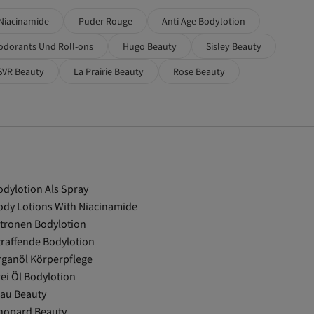
Niacinamide
Puder Rouge
Anti Age Bodylotion
eodorants Und Roll-ons
Hugo Beauty
Sisley Beauty
SVR Beauty
La Prairie Beauty
Rose Beauty
odylotion Als Spray
ody Lotions With Niacinamide
itronen Bodylotion
traffende Bodylotion
rganöl Körperpflege
rei Öl Bodylotion
lau Beauty
hopard Beauty