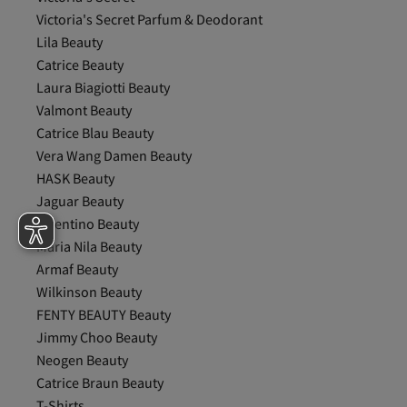
Coach
Victoria's Secret Parfum & Deodorant
Cocosolis
Cosmoplast
Lila Beauty
Cosrx
Catrice Beauty
Cream Co.
Laura Biagiotti Beauty
Creed
Valmont Beauty
Dakine
Darphin
Catrice Blau Beauty
Davidoff
Vera Wang Damen Beauty
DEPOT
HASK Beauty
Dermalogica
Jaguar Beauty
Dermoten
DEXERYL
Valentino Beauty
Diadermine
Maria Nila Beauty
Diptyque
Armaf Beauty
Dolce&Gabbana
Wilkinson Beauty
DON ALGODON
DONNA KARAN
FENTY BEAUTY Beauty
Dove
Jimmy Choo Beauty
Dr.Jart+
Neogen Beauty
Dr. Organic
Catrice Braun Beauty
Drunk Elephant
DSquared2
T-Shirts