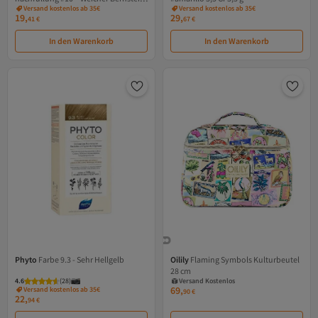
Versand kostenlos ab 35€
Versand kostenlos ab 35€
4,5 G 4,5 gr
19,
29,
41
€
67
€
In den Warenkorb
In den Warenkorb
Phyto
Farbe 9.3 - Sehr Hellgelb
Oilily
Flaming Symbols Kulturbeutel
Versand Kostenlos
28 cm
Gratis Versand
4.6
(
28
)
Versand Kostenlos
69,
Versand kostenlos ab 35€
90
€
22,
94
€