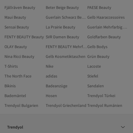
Fjällräven Beauty
Beter Beige Beauty
PAESE Beauty
Maui Beauty
Guerlain Schwarz Beauty
Gelb Haaraccessoires
Sensai Beauty
La Prairie Beauty
Guerlain Mehrfarbig Beauty
FENTY BEAUTY Beauty
SVR Damen Beauty
Goldfarben Beauty
OLAY Beauty
FENTY BEAUTY Mehrfarbig Beauty
Gelb Bodys
Nina Ricci Beauty
Gelb Kosmetiktaschen
Grün Beauty
T-Shirts
Nike
Lacoste
The North Face
adidas
Stiefel
Bikinis
Badeanzüge
Sandalen
Bademäntel
Hosen
Trendyol Türkei
Trendyol Bulgarien
Trendyol Griechenland
Trendyol Rumänien
Trendyol