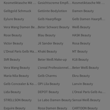
Kosmetiktasche Mit Pinselfach
Gesichtscreme Empfindliche Haut
Kosmetiktasche Mit Kordelzug
Gelbgold Schmuck
Getönte Bodylotion
Damen Beauty
Eylure Beauty
Gelb Haarpflege
Gelb Damen Haarpflege
Vera Wang Damen Beauty
Beter Schwarz Beauty
Weiß Beauty
Rose Beauty
Blau Beauty
HASK Beauty
Victor Beauty
Jil Sander Beauty
Rosa Beauty
L'Oreal Paris Gelb Make-up
Khaki Beauty
MT Beauty
SVR Beauty
Beter Weiß Make-up
K18 Beauty
Vera Wang Beauty
L'oreal Professionnel Gelb Beauty
Beter Weiß Beauty
Maria Nila Beauty
Gelb Charms
Ekru Beauty
Gelb Concealer & Korrektoren
OPI Lila Beauty
Lanvin Beauty
Lida Beauty
DEPOT Beauty
L'Oreal Paris Gelb Augen-Make-up
STRELLSON Beauty
Le Labo Damen Beauty
Sensai Weiß Beauty
Esquire Beauty
Rosa Damen Beauty
CARTOON Beauty