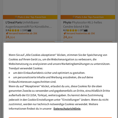
Platz 2 der Top-Favoriten
Platz 3 der Top-Favoriten
L'Oreal Paris
Unfehlbarer
Phyto
Phytocolor #8.1-helles
Augenbrauenstift Für Künstliche
Cendre-blond 4 Stk
3.9
(
180
)
4.2
(
87
)
Augenbrauen #hellbraun 1 Stück
Versand kostenlos ab 35€
Versand kostenlos ab 35€
24,
24,
51
€
20
€
In den Warenkorb
In den Warenkorb
Wenn Sie auf „Alle Cookies akzeptieren“ klicken, stimmen Sie der Speicherung von
Cookies auf Ihrem Gerät zu, um die Websitenavigation zu verbessern, die
Websitenutzung zu analysieren und unsere Marketingbemühungen zu unterstützen.
Trendyol verwendet Cookies:
um dein Einkaufserlebnis sicher und optimiert zu gestalten.
um personalisierte Inhalte und Werbung anzubieten, die auf deine
Einkaufsinteressen zugeschnitten sind.
Wenn du auf "Akzeptieren" klickst, erlaubst du uns, diese Cookies für die oben
genannten Zwecke zu verwenden und gegebenenfalls an Dritte, einschließlich Dritte
außerhalb der EU (USA, Türkiye), weiterzugeben. Du kannst deine Zustimmung
jederzeit in den Cookie-Einstellungen unter "Einstellungen" ändern. Wenn du nicht
zustimmst, werden nur technisch notwendige Cookies verwendet. Weitere
Informationen findest du in unserer
Datenschutzrichtlinie
.