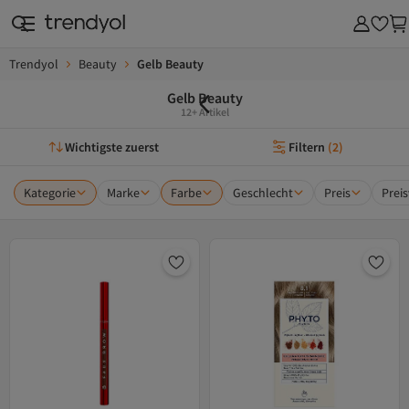
Trendyol
Beauty
Gelb Beauty
Gelb Beauty
12+ Artikel
Wichtigste zuerst
Filtern
(
2
)
Kategorie
Marke
Farbe
Geschlecht
Preis
Preis