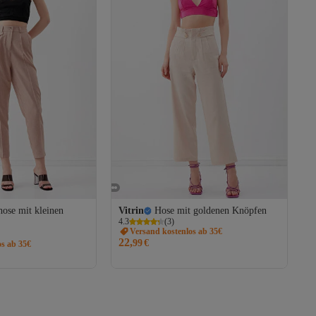
hose mit kleinen
Vitrin
Hose mit goldenen Knöpfen
4.3
(
3
)
Versand kostenlos ab 35€
22,
99
€
os ab 35€