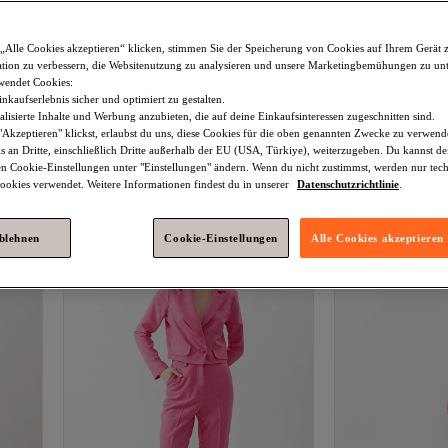
„Alle Cookies akzeptieren“ klicken, stimmen Sie der Speicherung von Cookies auf Ihrem Gerät 
tion zu verbessern, die Websitenutzung zu analysieren und unsere Marketingbemühungen zu unt
wendet Cookies:
nkaufserlebnis sicher und optimiert zu gestalten.
lisierte Inhalte und Werbung anzubieten, die auf deine Einkaufsinteressen zugeschnitten sind.
Vitrin
Hose mit hohem Bund und
Vitrin
Hose mit
Akzeptieren" klickst, erlaubst du uns, diese Cookies für die oben genannten Zwecke zu verwen
buntem Muster und weitem Bein
detailliertem Reiß
s an Dritte, einschließlich Dritte außerhalb der EU (USA, Türkiye), weiterzugeben. Du kannst 
3.1
(
8
)
2.0
(
1
)
Versand kostenlos ab 35€
Versand kostenl
den Cookie-Einstellungen unter "Einstellungen" ändern. Wenn du nicht zustimmst, werden nur tec
29,
12,
80
€
99
€
okies verwendet. Weitere Informationen findest du in unserer
Datenschutzrichtlinie
.
ablehnen
Cookie-Einstellungen
Alle Cookies akzeptieren