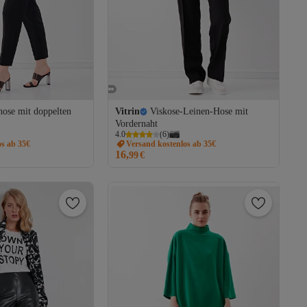
hose mit doppelten
Vitrin
Viskose-Leinen-Hose mit
Vordernaht
4.0
(
6
)
os ab 35€
Versand kostenlos ab 35€
16,
99
€