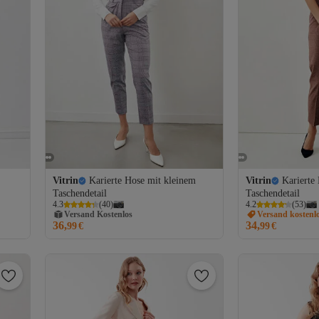
Vitrin
Karierte Hose mit kleinem
Vitrin
Karierte
Taschendetail
Taschendetail
4.3
(
40
)
4.2
(
53
)
Versand Kostenlos
Versand kostenl
Gratis Versand
36,
34,
99
€
99
€
Versand Kostenlos