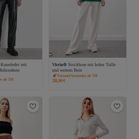
 Kunstleder mit
Vitrin
Strickhose mit hoher Taille
Röhrenbein
und weitem Bein
Versand kostenlos ab 35€
os ab 35€
28,
99
€