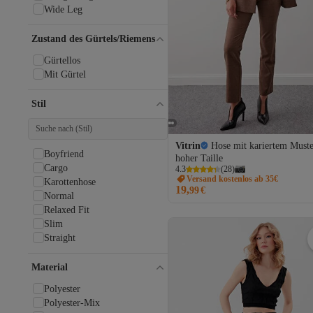
CEDY DENIM
Wide Leg
Champion
Chicco
Zustand des Gürtels/Riemens
Chiccy
Cigit
Gürtellos
Civil
Mit Gürtel
Civil Baby
Civil Boys
Stil
CLARKS
Colin’s
COMBİNE MİCHAİL
Vitrin
Hose mit kariertem Must
comstar
Boyfriend
hoher Taille
Cool & Sexy
Cargo
4.3
(
28
)
Versand kostenlos ab 35€
D'S Damat
Karottenhose
19,
99
€
Dagi
Normal
Dark Seer
Relaxed Fit
DAXİS Sportwear Company
Slim
deafox
Straight
DEEP BEACH
Delpino
Material
Denim Project
Polyester
Denokids
Polyester-Mix
Dickies