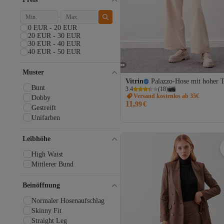
Alpha Industries
Altınyıldız Classics
Alvina
0 EUR - 20 EUR
armonika
20 EUR - 30 EUR
30 EUR - 40 EUR
Askı Nişantaşı
40 EUR - 50 EUR
Avva
Bak'ap
Muster
bayansepeti
Vitrin
Palazzo-Hose mit hoher T
BEJNA
Bunt
3.4
(
18
)
benguen
Versand kostenlos ab 35€
Dobby
11,
BEŞİR GİYİM
99
€
Gestreift
Bigdart
Unifarben
Billabong
Black Fashion
Leibhöhe
BOHEMAİ
bombe
High Waist
Brax
Mittlerer Bund
BROOKS BROTHERS
Bürke
Beinöffnung
By Saygı
Normaler Hosenaufschlag
Calvin Klein
Skinny Fit
Carhartt
Straight Leg