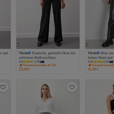
er und
Vitrin
Elastische, gestreifte Hose mit
Vitrin
Hose aus
seitlichem Reißverschluss
hohem Bund und 
4.4
(
28
)
4.6
(
26
)
Versand kostenlos ab 35€
Versand kostenl
15,
11,
99
€
99
€