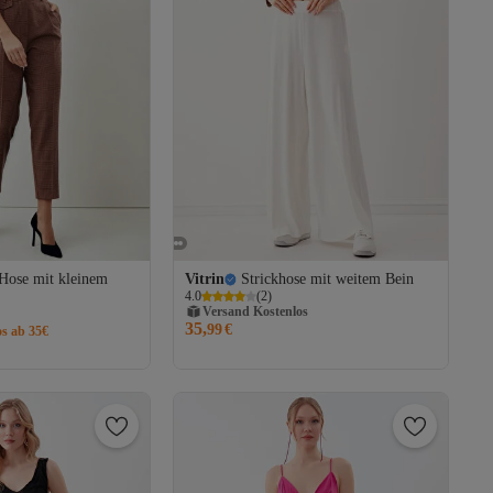
 Hose mit kleinem
Vitrin
Strickhose mit weitem Bein
4.0
(
2
)
Versand Kostenlos
Gratis Versand
35,
99
€
os ab 35€
Versand Kostenlos