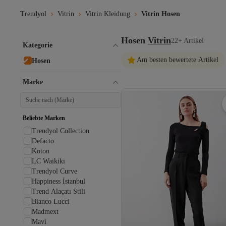
Trendyol
Vitrin
Vitrin Kleidung
Vitrin Hosen
Hosen
Vitrin
22+ Artikel
Kategorie
Am besten bewertete Artikel
Hosen
Marke
Beliebte Marken
Trendyol Collection
Defacto
Koton
LC Waikiki
Trendyol Curve
Happiness İstanbul
Trend Alaçatı Stili
Bianco Lucci
Madmext
Mavi