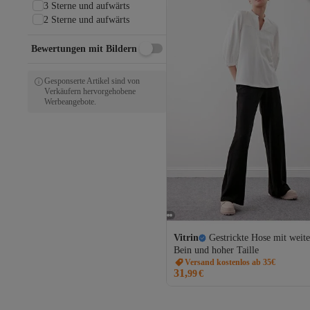
3 Sterne und aufwärts
Layette
2 Sterne und aufwärts
Lee
Lee Cooper
Bewertungen mit Bildern
leilas
Levi's
Lil' Atelier
Gesponserte Artikel sind von
Verkäufern hervorgehobene
Lil' Atelier Baby
Werbeangebote.
LİMABEL
LİMON COMPANY
Livik
Los Ojos
Love My Body
lovebox
Ltb
Lufian
Lusin
Machka
Vitrin
Gestrickte Hose mit weit
MADZEYMODA
Bein und hoher Taille
MANGO Baby
Versand kostenlos ab 35€
31,
99
€
MANGO Kids
MANGO Man
MANGO Teen