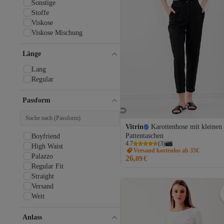
Sonstige
Domoda
Stoffe
DoReMi
Viskose
Dreimaster
Viskose Mischung
Edit by Trendyol
Ekim Store
Länge
Ellesse
ESRAHELVACI
Lang
ETHIQUET
Regular
Fabrika
Faina
Passform
FEMELLE
Fila
Fulla Moda
Vitrin
Karottenhose mit kleinen
Pattentaschen
Fullamoda
Boyfriend
4.7
(
3
)
Funky Rocks
High Waist
Versand kostenlos ab 35€
Gant
Palazzo
26,
09
€
GATTA
Regular Fit
GB Baby
Straight
George Henry
Versand
Ghassy Co
Weit
GHASSY CO.
GOLDENBAY
Anlass