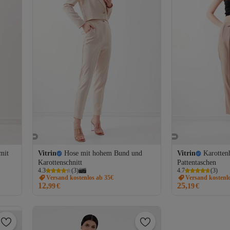
mit
Vitrin
Hose mit hohem Bund und
Vitrin
Karotten
Karottenschnitt
Pattentaschen
4.3
(
3
)
4.7
(
3
)
Versand kostenlos ab 35€
Versand kostenl
12,
25,
99
€
19
€