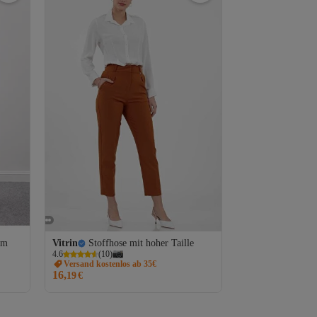
em
Vitrin
Stoffhose mit hoher Taille
4.6
(
10
)
Versand kostenlos ab 35€
16,
19
€