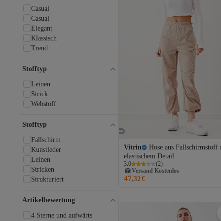
GRIMELANGE
Casual
Güneşkızı
Casual
Guess
Elegant
HAKKE
Klassisch
Hanro
Trend
Hersteller
Hiccup
Stofftyp
HOLLY LOLLY
İmajButik
Leinen
InStyle
Strick
İpekyol
Webstoff
Jack & Jones
Jack & Jones Junior
Stofftyp
Jimmy Key
Fallschirm
Join Us
Vitrin
Hose aus Fallschirmstoff 
Kunstleder
JU
elastischem Detail
Leinen
Juste Studio
3.0
(
2
)
Versand Kostenlos
Stricken
Kids Only
Gratis Versand
47,
32
€
Strukturiert
Kiğılı
Versand Kostenlos
Know
Lacoste
Artikelbewertung
Lafaba
4 Sterne und aufwärts
Laluvia