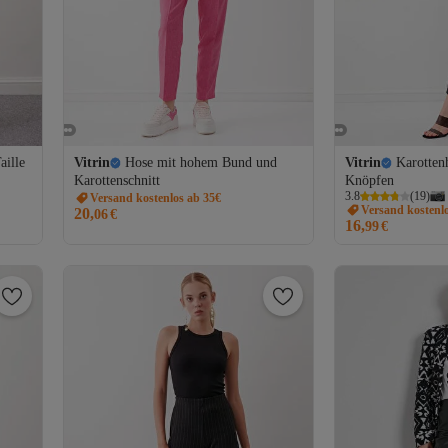
aille
Vitrin
Hose mit hohem Bund und
Vitrin
Karotten
Karottenschnitt
Knöpfen
3.8
(
19
)
Versand kostenlos ab 35€
Versand kostenl
20,
06
€
16,
99
€