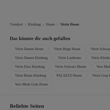
Manuka
Marc O'Polo
Marks & Spencer
Maule
MEECY
Trendyol
Kleidung
Hosen
Vitrin Hosen
mezozoik
MİSLİNE
MISS IPEKYOL
Das könnte dir auch gefallen
Mizalle
MODAGEN
Vitrin Damen Hosen
Vitrin Beige Hosen
Vitrin Schwa
ModaMihram
Modamorfo
Vitrin Damen Kleidung
Vitrin Latzhosen
Vitrin Kleid
Modanisa
MOONBULL
Vitrin Ekru Kleidung
Vitrin Schwarz Blusen
Vero Mod
munora butik
Vitrin Braun Kleidung
PALAZZO Hosen
Vitrin Grau 
Mustang
My Kids Wear
Vero Moda Grün Hosen
Myline
myMo
myMo ATHLSR
myMo Rocks
Beliebte Seiten
mymoda