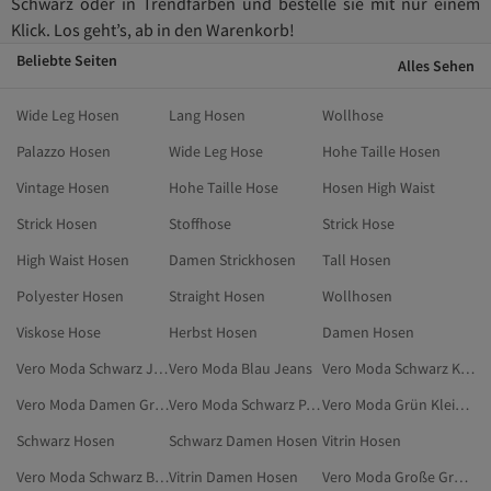
Schwarz oder in Trendfarben und bestelle sie mit nur einem
Klick. Los geht’s, ab in den Warenkorb!
Beliebte Seiten
Alles Sehen
Wide Leg Hosen
Lang Hosen
Wollhose
Palazzo Hosen
Wide Leg Hose
Hohe Taille Hosen
Vintage Hosen
Hohe Taille Hose
Hosen High Waist
Strick Hosen
Stoffhose
Strick Hose
High Waist Hosen
Damen Strickhosen
Tall Hosen
Polyester Hosen
Straight Hosen
Wollhosen
Viskose Hose
Herbst Hosen
Damen Hosen
Vero Moda Schwarz Jeans
Vero Moda Blau Jeans
Vero Moda Schwarz Kleidung
Vero Moda Damen Große Größen
Vero Moda Schwarz Parkas
Vero Moda Grün Kleidung
Schwarz Hosen
Schwarz Damen Hosen
Vitrin Hosen
Vero Moda Schwarz Blusen
Vitrin Damen Hosen
Vero Moda Große Größen