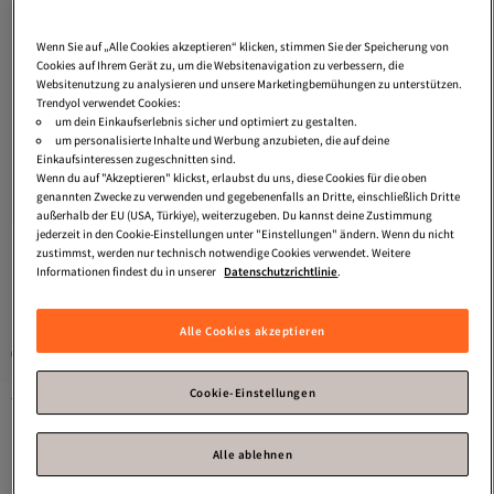
Wenn Sie auf „Alle Cookies akzeptieren“ klicken, stimmen Sie der Speicherung von
Cookies auf Ihrem Gerät zu, um die Websitenavigation zu verbessern, die
Websitenutzung zu analysieren und unsere Marketingbemühungen zu unterstützen.
Trendyol verwendet Cookies:
um dein Einkaufserlebnis sicher und optimiert zu gestalten.
um personalisierte Inhalte und Werbung anzubieten, die auf deine
Vero Moda
Damen/Mädchen
Vero Moda
Damen/Mädchen
Versand Kostenlos
Einkaufsinteressen zugeschnitten sind.
Capers L
Marineblauer Blazer 34
Gratis Versand
Wenn du auf "Akzeptieren" klickst, erlaubst du uns, diese Cookies für die oben
5.0
(
1
)
Versand Kostenlos
44,
genannten Zwecke zu verwenden und gegebenenfalls an Dritte, einschließlich Dritte
Versand kostenlos ab 35€
99
€
33,
99
€
außerhalb der EU (USA, Türkiye), weiterzugeben. Du kannst deine Zustimmung
jederzeit in den Cookie-Einstellungen unter "Einstellungen" ändern. Wenn du nicht
zustimmst, werden nur technisch notwendige Cookies verwendet. Weitere
Informationen findest du in unserer
Datenschutzrichtlinie
.
1
Alle Cookies akzeptieren
Gesponserte Artikel sind von Verkäufern hervorgehobene Werbeangebote.
Cookie-Einstellungen
Trendyol
Kleidung
Hosen
Vero Moda Hosen
Alle ablehnen
Das könnte dir auch gefallen