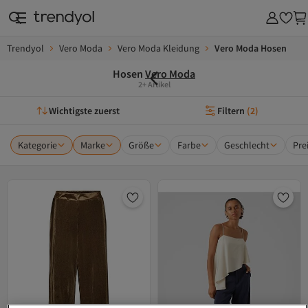
Trendyol
Vero Moda
Vero Moda Kleidung
Vero Moda Hosen
Hosen
Vero Moda
2+ Artikel
Wichtigste zuerst
Filtern
(
2
)
Kategorie
Marke
Größe
Farbe
Geschlecht
Pre