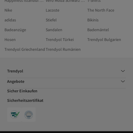
Happiness İstanbul Hosen
Vero Moda Schwarz Hausbekleidung
T-Shirts
Nike
Lacoste
The North Face
adidas
Stiefel
Bikinis
Badeanzüge
Sandalen
Bademäntel
Hosen
Trendyol Türkei
Trendyol Bulgarien
Trendyol Griechenland
Trendyol Rumänien
Trendyol
Angebote
Sicher Einkaufen
Sicherheitszertifikat