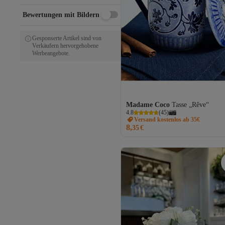
Bewertungen mit Bildern
Gesponserte Artikel sind von
Verkäufern hervorgehobene
Werbeangebote.
Madame Coco
Tasse „Rêve“
4.8
(
45
)
Versand kostenlos ab 35€
8,
35
€