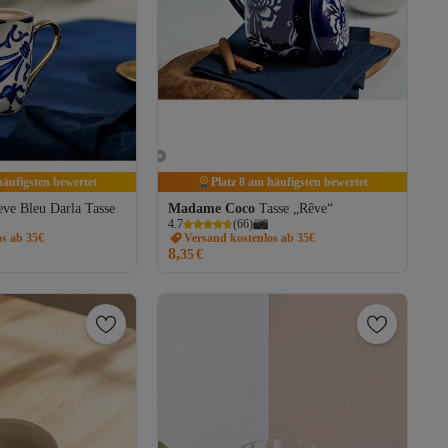
häufigsten bewertet
Platz 8 am häufigsten bewertet
eve Bleu Darla Tasse
Madame Coco
Tasse „Rêve“
4.7
(
66
)
os ab 35€
Versand kostenlos ab 35€
8,
35
€