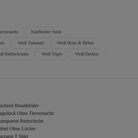
erversuche
Kopftücher Seide
her
Weiß Teekessel
Weiß Heim & Möbel
iß Kühlschränke
Weiß Töpfe
Weiß Decken
chzeit Brautkleider
agellack Ohne Tierversuche
ransparent Reizwäsche
ürtel Ohne Löcher
urzarm T Shirt