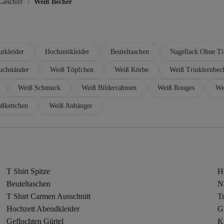
Geschirr
Weiß Becher
utkleider
Hochzeitkleider
Beuteltaschen
Nagellack Ohne Ti
uchständer
Weiß Töpfchen
Weiß Körbe
Weiß Trinklernbec
Weiß Schmuck
Weiß Bilderrahmen
Weiß Rouges
We
ßkettchen
Weiß Anhänger
T Shirt Spitze
Ho
Beuteltaschen
N
T Shirt Carmen Ausschnitt
T
Hochzeit Abendkleider
G
Geflochten Gürtel
K