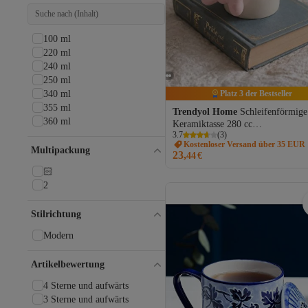
100 ml
220 ml
240 ml
250 ml
340 ml
Platz 3 der Bestseller
355 ml
Trendyol Home
Schleifenförmige
360 ml
Keramiktasse 280 cc
3.7
(
3
)
TPHSS26UP00024
Kostenloser Versand über 35 EUR
Multipackung
23,
44
€
🏻
2
Stilrichtung
Modern
Artikelbewertung
4 Sterne und aufwärts
3 Sterne und aufwärts