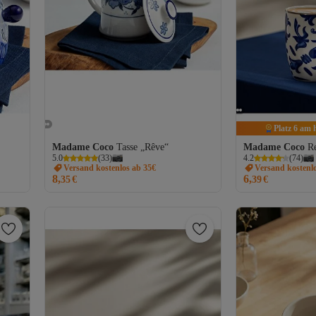
Platz 6 am 
Madame Coco
Tasse „Rêve“
Madame Coco
R
5.0
(
33
)
4.2
(
74
)
Versand kostenlos ab 35€
Versand kostenl
8,
6,
35
€
39
€