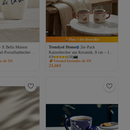
Platz 5 der Bestseller
X Bella Maison
Trendyol Home
2er-Pack
el-Porzellanbecher
Katzenbecher aus Keramik, 8 cm – 184
4.9
(
18
)
6UP00012
ml TPHSS26UP00012
os ab 35€
Versand kostenlos ab 35€
21,
60
€