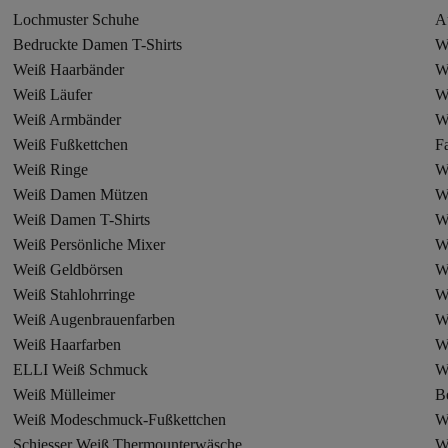
Lochmuster Schuhe
A
Bedruckte Damen T-Shirts
W
Weiß Haarbänder
W
Weiß Läufer
We
Weiß Armbänder
W
Weiß Fußkettchen
F
Weiß Ringe
W
Weiß Damen Mützen
W
Weiß Damen T-Shirts
W
Weiß Persönliche Mixer
W
Weiß Geldbörsen
W
Weiß Stahlohrringe
W
Weiß Augenbrauenfarben
W
Weiß Haarfarben
W
ELLI Weiß Schmuck
W
Weiß Mülleimer
B
Weiß Modeschmuck-Fußkettchen
W
Schiesser Weiß Thermounterwäsche
We