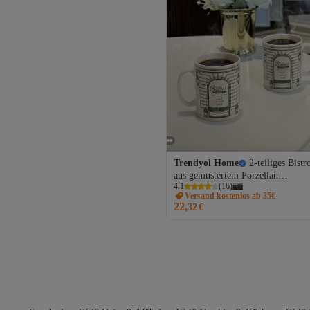
Trendyol Home
2-teiliges Bistr
aus gemustertem Porzellan
4.1
(
16
)
TPHSS26UP00021
Versand kostenlos ab 35€
22,
32
€