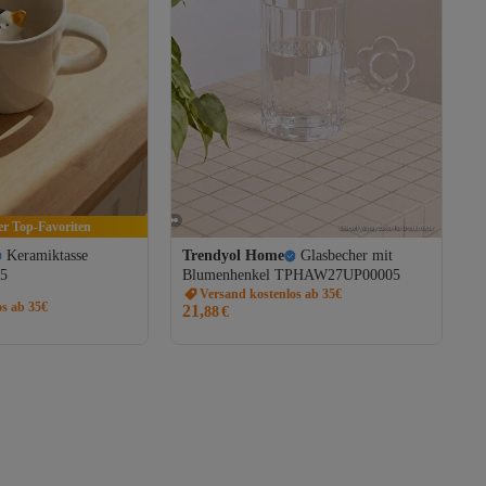
der Top-Favoriten
Keramiktasse
Trendyol Home
Glasbecher mit
5
Blumenhenkel TPHAW27UP00005
Versand kostenlos ab 35€
os ab 35€
21,
88
€