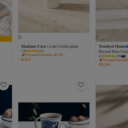
Madame Coco
Große Goldtrophäe
Trendyol Home
5.0
(
1
)
Beyond Blue Einz
Versand kostenlos ab 35€
4.3
(
9
)
250 cc TPHAW2
8,
35
€
Versand kostenl
19,
24
€