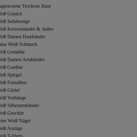
ugencreme Trockene Haut
eiß Gepäck
eiß Sofabezüge
iß Kerzenständer & -halter
eiß Damen Haarbänder
aina Weiß Schmuck
eiß Gemälde
eiß Damen Armbänder
eiß Gardine
eiß Spiegel
eiß Fotoalben
eiß Gürtel
eiß Vorhänge
eiß Silberarmbänder
eiß Geschirr
eter Weiß Nägel
eiß Anzüge
iß T-Shirts