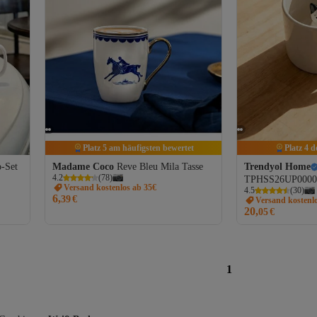
Platz 5 am häufigsten bewertet
Platz 4 
o-Set
Madame Coco
Reve Bleu Mila Tasse
Trendyol Home
4.2
(
78
)
TPHSS26UP0000
Versand kostenlos ab 35€
4.5
(
30
)
6,
39
€
Versand kostenl
20,
05
€
1