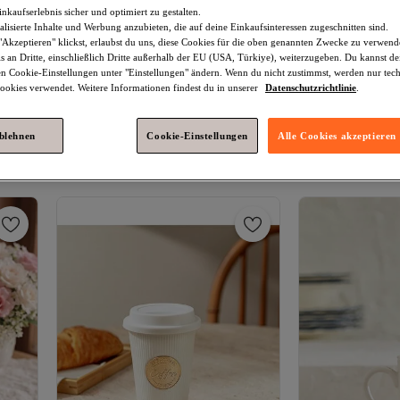
nkaufserlebnis sicher und optimiert zu gestalten.
lisierte Inhalte und Werbung anzubieten, die auf deine Einkaufsinteressen zugeschnitten sind.
Akzeptieren" klickst, erlaubst du uns, diese Cookies für die oben genannten Zwecke zu verwen
s an Dritte, einschließlich Dritte außerhalb der EU (USA, Türkiye), weiterzugeben. Du kannst 
den Cookie-Einstellungen unter "Einstellungen" ändern. Wenn du nicht zustimmst, werden nur tec
Platz 3 der am häufigsten angezeigten
okies verwendet. Weitere Informationen findest du in unserer
Datenschutzrichtlinie
.
Trendyol Home
2er-Pack
Trendyol Home
Hundetassen aus Keramik, 8 cm – 184
Hundefigur TPH
4.6
(
27
)
4.5
(
8
)
ablehnen
Cookie-Einstellungen
Alle Cookies akzeptieren
ml TPHSS26UP00011
Versand kostenlos ab 35€
Versand kostenl
21,
18,
58
€
85
€