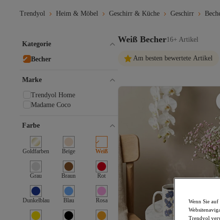
Trendyol
Heim & Möbel
Geschirr & Küche
Geschirr
Bech
Weiß Becher
16+ Artikel
Kategorie
Am besten bewertete Artikel
Becher
Marke
Trendyol Home
Madame Coco
Farbe
Goldfarben
Beige
Weiß
Grau
Braun
Rot
Dunkelblau
Blau
Rosa
Wenn Sie auf 
Websitenaviga
Trendyol ver