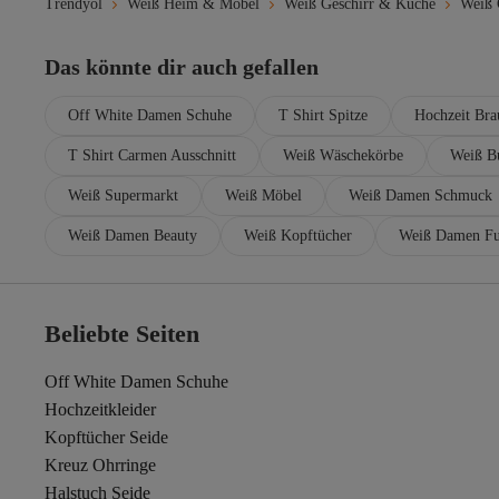
Trendyol
Weiß Heim & Möbel
Weiß Geschirr & Küche
Weiß 
Das könnte dir auch gefallen
Off White Damen Schuhe
T Shirt Spitze
Hochzeit Bra
T Shirt Carmen Ausschnitt
Weiß Wäschekörbe
Weiß B
Weiß Supermarkt
Weiß Möbel
Weiß Damen Schmuck
Weiß Damen Beauty
Weiß Kopftücher
Weiß Damen Fu
Beliebte Seiten
Off White Damen Schuhe
Hochzeitkleider
Kopftücher Seide
Kreuz Ohrringe
Halstuch Seide