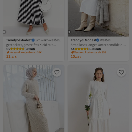
Trendyol Modest
Schwarz-weißes,
Trendyol Modest
Weißes
gestricktes, gestreiftes Kleid mit
ärmelloses langes Unterhemdkleid
4.6
(
507
)
4.5
(
1380
)
Schulterknopfdetail
TCTSS21UK0034
Versand kostenlos ab 35€
Versand kostenlos ab 35€
TCTSS23EB00291
11,
10,
17
€
18
€