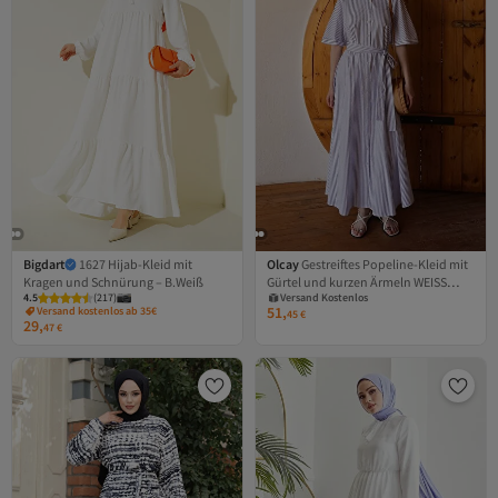
Bigdart
1627 Hijab-Kleid mit
Olcay
Gestreiftes Popeline-Kleid mit
Kragen und Schnürung – B.Weiß
Gürtel und kurzen Ärmeln WEISS
Tiefstpreis (30 Tage)
4.5
(
217
)
Versand Kostenlos
9317-E
51,
Versand kostenlos ab 35€
Gratis Versand
45
€
29,
Tiefstpreis (30 Tage)
47
€