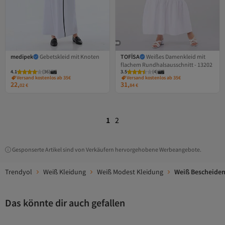
medipek
Gebetskleid mit Knoten
TOFİSA
Weißes Damenkleid mit
flachem Rundhalsausschnitt - 13202
4.1
(
36
)
3.5
(
4
)
Versand kostenlos ab 35€
Versand kostenlos ab 35€
22,
31,
02
€
84
€
1
2
Gesponserte Artikel sind von Verkäufern hervorgehobene Werbeangebote.
Trendyol
Weiß Kleidung
Weiß Modest Kleidung
Weiß Bescheiden
Das könnte dir auch gefallen