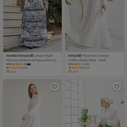
Tesettür Dünyası
Langes Hijab-
InStyle
Plissiertes Limelda-
Kleid aus Viskose mit Aquarellmuster
Chiffon-Hijab-Kleid – Weiß
4.0
Versand Kostenlos
(
8
)
2.5
Versand Kostenlos
(
4
)
und Gürtel an der Taille TSD240324
Gratis Versand
Gratis Versand
36,
37,
Versand Kostenlos
Versand Kostenlos
18
€
43
€