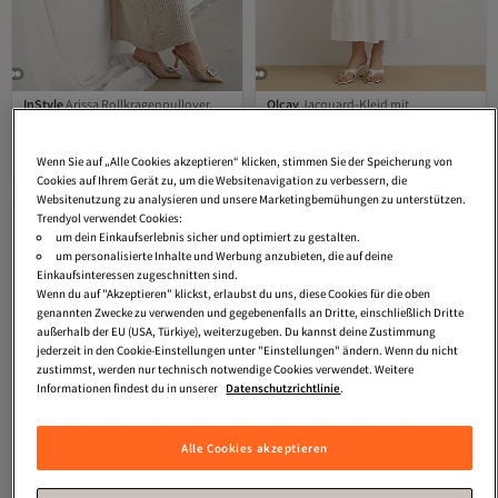
InStyle
Arissa Rollkragenpullover,
Olcay
Jacquard-Kleid mit
langes Strickkleid – Weiß
Rüschendetails WEISS 9431-E
Versand Kostenlos
4.3
(
59
)
Gratis Versand
133,
Kostenloser Versand über 35 EUR
Versand Kostenlos
71
€
Wenn Sie auf „Alle Cookies akzeptieren“ klicken, stimmen Sie der Speicherung von
31,
79
€
Cookies auf Ihrem Gerät zu, um die Websitenavigation zu verbessern, die
Websitenutzung zu analysieren und unsere Marketingbemühungen zu unterstützen.
Trendyol verwendet Cookies:
um dein Einkaufserlebnis sicher und optimiert zu gestalten.
um personalisierte Inhalte und Werbung anzubieten, die auf deine
Einkaufsinteressen zugeschnitten sind.
Wenn du auf "Akzeptieren" klickst, erlaubst du uns, diese Cookies für die oben
genannten Zwecke zu verwenden und gegebenenfalls an Dritte, einschließlich Dritte
außerhalb der EU (USA, Türkiye), weiterzugeben. Du kannst deine Zustimmung
jederzeit in den Cookie-Einstellungen unter "Einstellungen" ändern. Wenn du nicht
zustimmst, werden nur technisch notwendige Cookies verwendet. Weitere
Informationen findest du in unserer
Datenschutzrichtlinie
.
Alle Cookies akzeptieren