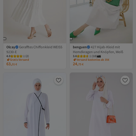
Olcay
Gerafftes Chiffonkleid WEISS
benguen
427 Hijab-Kleid mit
9230-E
Hemdkragen und Knöpfen, Weiß
4.0
Versand Kostenlos
(
2
)
3.6
(
18
)
Gratis Versand
Versand kostenlos ab 35€
63,
24,
Versand Kostenlos
31
€
75
€