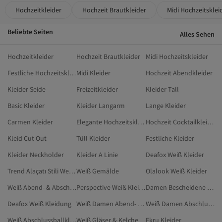
Hochzeitkleider
Hochzeit Brautkleider
Midi Hochzeitsklei
Beliebte Seiten
Alles Sehen
Hochzeitkleider
Hochzeit Brautkleider
Midi Hochzeitskleider
Festliche Hochzeitskleider
Midi Kleider
Hochzeit Abendkleider
Kleider Seide
Freizeitkleider
Kleider Tall
Basic Kleider
Kleider Langarm
Lange Kleider
Carmen Kleider
Elegante Hochzeitskleider
Hochzeit Cocktailkleider
Kleid Cut Out
Tüll Kleider
Festliche Kleider
Kleider Neckholder
Kleider A Linie
Deafox Weiß Kleider
Trend Alaçatı Stili Weiß Kleider
Weiß Gemälde
Olalook Weiß Kleider
Weiß Abend- & Abschlussballkleider
Perspective Weiß Kleider
Damen Bescheidene Kleider
Deafox Weiß Kleidung
Weiß Damen Abend- & Abschlussballkleider
Weiß Damen Abschlussballkleider
Weiß Abschlussballkleider
Weiß Gläser & Kelche
Ekru Kleider