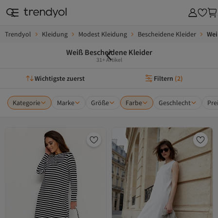
Trendyol
Kleidung
Modest Kleidung
Bescheidene Kleider
Wei
Weiß Bescheidene Kleider
31+ Artikel
Wichtigste zuerst
Filtern
(
2
)
Kategorie
Marke
Größe
Farbe
Geschlecht
Pre