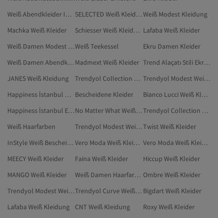
Weiß Abendkleider In Großen Größen
SELECTED Weiß Kleidung
Weiß Modest Kleidung
Machka Weiß Kleider
Schiesser Weiß Kleidung
Lafaba Weiß Kleider
Weiß Damen Modest Kleidung
Weiß Teekessel
Ekru Damen Kleider
Weiß Damen Abendkleider In Großen Größen
Madmext Weiß Kleider
Trend Alaçatı Stili Ekru Bescheidene Kleider
JANES Weiß Kleidung
Trendyol Collection Weiß Kleidung
Trendyol Modest Weiß Kleidung
Happiness İstanbul Weiß Kleidung
Bescheidene Kleider
Bianco Lucci Weiß Kleider
Happiness İstanbul Ekru Bescheidene Kleider
No Matter What Weiß Kleider
Trendyol Collection Weiß Modest Kleidung
Weiß Haarfarben
Trendyol Modest Weiß Bescheidene Abendkleider
Twist Weiß Kleider
InStyle Weiß Bescheidene Kleider
Vero Moda Weiß Kleidung
Vero Moda Weiß Kleider
MEECY Weiß Kleider
Faina Weiß Kleider
Hiccup Weiß Kleider
MANGO Weiß Kleider
Weiß Damen Haarfarben
Ombre Weiß Kleider
Trendyol Modest Weiß Modest Kleidung
Trendyol Curve Weiß Kleider
Bigdart Weiß Kleider
Lafaba Weiß Kleidung
CNT Weiß Kleidung
Roxy Weiß Kleider