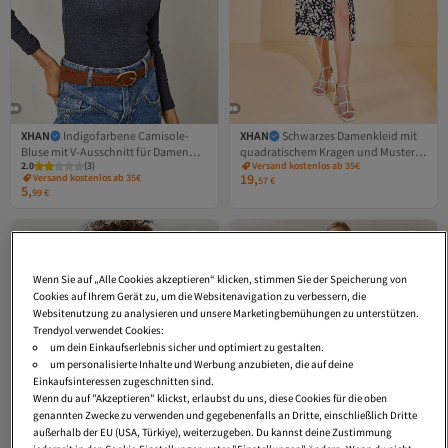
XHAN
Indigofarbene Camisole-
XHAN
Schwarzes Damenkleid mit
Bluse mit V-Ausschnitt für Damen
quadratischem Kragen und Muster
2.0
(
3
)
Versand kostenlos ab 35€
2KZK2-12062-27
2YZK6-12690-02
19,
Versand kostenlos ab 35€
57
€
5,
99
€
Wenn Sie auf „Alle Cookies akzeptieren“ klicken, stimmen Sie der Speicherung von
Cookies auf Ihrem Gerät zu, um die Websitenavigation zu verbessern, die
Websitenutzung zu analysieren und unsere Marketingbemühungen zu unterstützen.
Trendyol verwendet Cookies:
um dein Einkaufserlebnis sicher und optimiert zu gestalten.
um personalisierte Inhalte und Werbung anzubieten, die auf deine
Einkaufsinteressen zugeschnitten sind.
Wenn du auf "Akzeptieren" klickst, erlaubst du uns, diese Cookies für die oben
genannten Zwecke zu verwenden und gegebenenfalls an Dritte, einschließlich Dritte
außerhalb der EU (USA, Türkiye), weiterzugeben. Du kannst deine Zustimmung