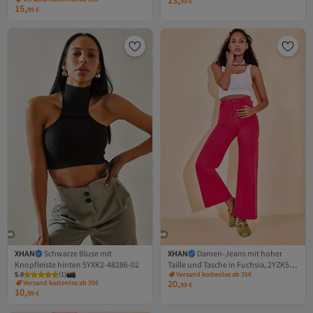
13,
99
€
15,
99
€
XHAN
Schwarze Bluse mit
XHAN
Damen-Jeans mit hoher
Knopfleiste hinten 5YXK2-48286-02
Taille und Tasche in Fuchsia, 2YZK5-
5.0
(
1
)
Versand kostenlos ab 35€
12774-07
20,
Versand kostenlos ab 35€
99
€
10,
99
€