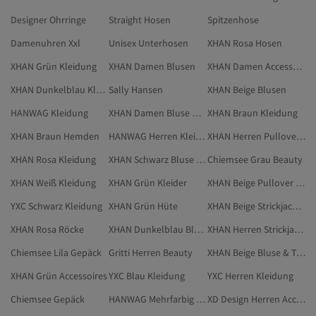
Designer Ohrringe
Straight Hosen
Spitzenhose
Damenuhren Xxl
Unisex Unterhosen
XHAN Rosa Hosen
XHAN Grün Kleidung
XHAN Damen Blusen
XHAN Damen Accessoires
XHAN Dunkelblau Kleidung
Sally Hansen
XHAN Beige Blusen
HANWAG Kleidung
XHAN Damen Bluse & Tunika & Bustier
XHAN Braun Kleidung
XHAN Braun Hemden
HANWAG Herren Kleidung
XHAN Herren Pullover & Strickjacken
XHAN Rosa Kleidung
XHAN Schwarz Bluse & Tunika & Bustier
Chiemsee Grau Beauty
XHAN Weiß Kleidung
XHAN Grün Kleider
XHAN Beige Pullover & Strickjacken
YXC Schwarz Kleidung
XHAN Grün Hüte
XHAN Beige Strickjacken
XHAN Rosa Röcke
XHAN Dunkelblau Blusen
XHAN Herren Strickjacken
Chiemsee Lila Gepäck
Gritti Herren Beauty
XHAN Beige Bluse & Tunika & Bustier
XHAN Grün Accessoires
YXC Blau Kleidung
YXC Herren Kleidung
Chiemsee Gepäck
HANWAG Mehrfarbig Kleidung
XD Design Herren Accessoires