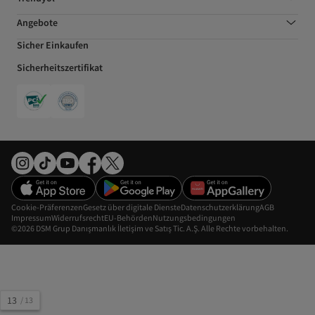
Angebote
Sicher Einkaufen
Sicherheitszertifikat
Cookie-Präferenzen
Gesetz über digitale Dienste
Datenschutzerklärung
AGB
Impressum
Widerrufsrecht
EU-Behörden
Nutzungsbedingungen
©2026 DSM Grup Danışmanlık İletişim ve Satış Tic. A.Ş. Alle Rechte vorbehalten.
13
/
13