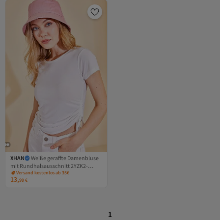
XHAN
Weiße geraffte Damenbluse
mit Rundhalsausschnitt 2YZK2-
Versand kostenlos ab 35€
12870-01
13,
99
€
1