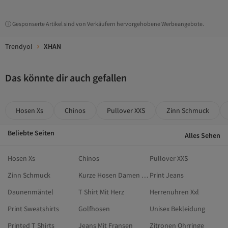
Gesponserte Artikel sind von Verkäufern hervorgehobene Werbeangebote.
Trendyol
XHAN
Das könnte dir auch gefallen
Hosen Xs
Chinos
Pullover XXS
Zinn Schmuck
Beliebte Seiten
Alles Sehen
Hosen Xs
Chinos
Pullover XXS
Zinn Schmuck
Kurze Hosen Damen Knielang
Print Jeans
Daunenmäntel
T Shirt Mit Herz
Herrenuhren Xxl
Print Sweatshirts
Golfhosen
Unisex Bekleidung
Printed T Shirts
Jeans Mit Fransen
Zitronen Ohrringe