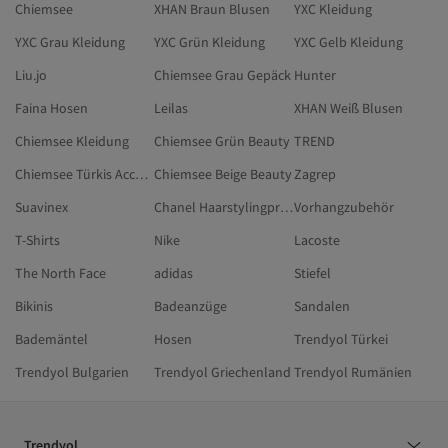
Chiemsee
XHAN Braun Blusen
YXC Kleidung
YXC Grau Kleidung
YXC Grün Kleidung
YXC Gelb Kleidung
Liu.jo
Chiemsee Grau Gepäck
Hunter
Faina Hosen
Leilas
XHAN Weiß Blusen
Chiemsee Kleidung
Chiemsee Grün Beauty
TREND
Chiemsee Türkis Accessoires
Chiemsee Beige Beauty
Zagrep
Suavinex
Chanel Haarstylingprodukte
Vorhangzubehör
T-Shirts
Nike
Lacoste
The North Face
adidas
Stiefel
Bikinis
Badeanzüge
Sandalen
Bademäntel
Hosen
Trendyol Türkei
Trendyol Bulgarien
Trendyol Griechenland
Trendyol Rumänien
Trendyol