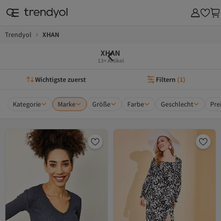
Trendyol
XHAN
XHAN
13+ Artikel
Wichtigste zuerst
Filtern
(
1
)
Kategorie
Marke
Größe
Farbe
Geschlecht
Pre