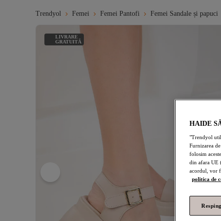
Trendyol
Femei
Femei Pantofi
Femei Sandale și papuci
LIVRARE
GRATUITĂ
HAIDE S
"Trendyol uti
Furnizarea de 
folosim aceste
din afara UE 
acordul, vor 
politica de 
Resping