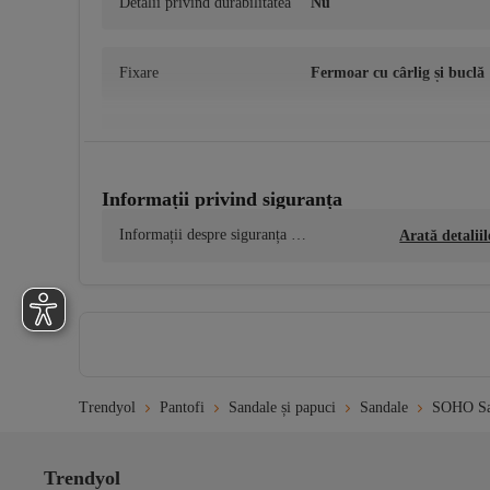
Detalii privind durabilitatea
Nu
Fixare
Fermoar cu cârlig și buclă
Compoziția materialului
Piele artificială
Informații privind siguranța
Informații despre siguranța pr
Arată detaliil
odusului
Trendyol
Pantofi
Sandale și papuci
Sandale
SOHO Sa
Trendyol