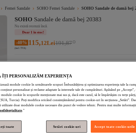
Femei Sandale
SOHO Femei Sandale
SOHO Sandale de damă bej 
SOHO
Sandale de damă bej 20383
Nu există recenzii încă.
Doar 1 în stoc!
115,
12
Lei
191,87
-40%
(incl. TVA)
Mărime
:
36
36
37
38
39
40
Ă ÎȚI PERSONALIZĂM EXPERIENȚA
lizează module cookie în următoarele scopuri Îmbunătățirea și optimizarea experiența tale la cump
Adaugă în coș
conținut personalizat și reclame adaptate la interesele tale de cumpărături. Apăsând pe „Accept”, 
Doar 1 în stoc
 module cookie în scopurile menționate mai sus și, dacă este cazul, să le împărtășim cu terțe părți,
(SUA, Turcia). Poți modifica oricând consimțământul pentru cookie-uri în secțiunea „Setări”. Dacă
fi utilizate doar modulele cookie necesare din punct de vedere tehnic. Pentru mai multe informații
Livrare estimată:
confidențialitate
."
Selectează locația
Selectează adresa, află data livrării!
Adăugat în coș
eți toate
Setări cookie-uri
Accept toate cookie-urile
Transport și livrare gratuite