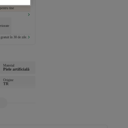
pentru tine
riorate
gratuit în 30 de zile.
Material
Piele artificială
Origine
TR