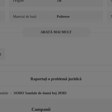
Origine
TR
Material de bază
Poliester
ARATĂ MAI MULT
e
Raportați o problemă juridică
ndale
SOHO Sandale de damă bej 20383
Campanii