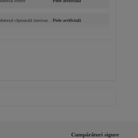
Material extern
Piele artificială
Material căptușeală interioară ș
Piele artificială
i talpă interioară
Cumpărături sigure