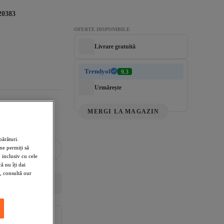
20383
OFERTE DISPONIBILE
Livrare gratuită
Trendyol
9.3
Urmărește
MERGI LA MAGAZIN
ărături.
ne permiți să
 inclusiv cu cele
 nu îți dai
, consultă our