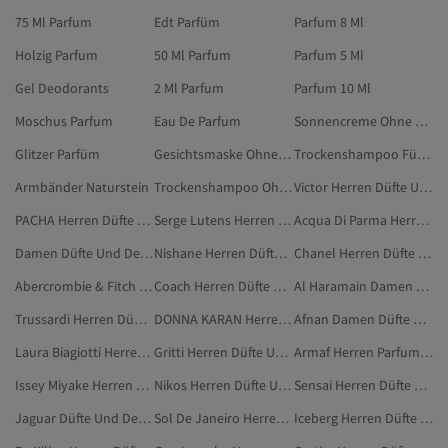
75 Ml Parfum
Edt Parfüm
Parfum 8 Ml
Holzig Parfum
50 Ml Parfum
Parfum 5 Ml
Gel Deodorants
2 Ml Parfum
Parfum 10 Ml
Moschus Parfum
Eau De Parfum
Sonnencreme Ohne Parfum Und Alkohol
Glitzer Parfüm
Gesichtsmaske Ohne Parfüm
Trockenshampoo Für Locken
Armbänder Naturstein
Trockenshampoo Ohne Rückstände
Victor Herren Düfte Und Deodorants
PACHA Herren Düfte Und Deodorants
Serge Lutens Herren Düfte Und Deodorants
Acqua Di Parma Herren Düfte Und Deodorants
Damen Düfte Und Deodorants
Nishane Herren Düfte Und Deodorants
Chanel Herren Düfte Und Deodorants
Abercrombie & Fitch Herren Düfte Und Deodorants
Coach Herren Düfte Und Deodorants
Al Haramain Damen Düfte Und Deodorants
Trussardi Herren Düfte Und Deodorants
DONNA KARAN Herren Düfte Und Deodorants
Afnan Damen Düfte Und Deodorants
Laura Biagiotti Herren Düfte Und Deodorants
Gritti Herren Düfte Und Deodorants
Armaf Herren Parfum & Deodorant
Issey Miyake Herren Düfte Und Deodorants
Nikos Herren Düfte Und Deodorants
Sensai Herren Düfte Und Deodorants
Jaguar Düfte Und Deodorants
Sol De Janeiro Herren Düfte Und Deodorants
Iceberg Herren Düfte Und Deodorants