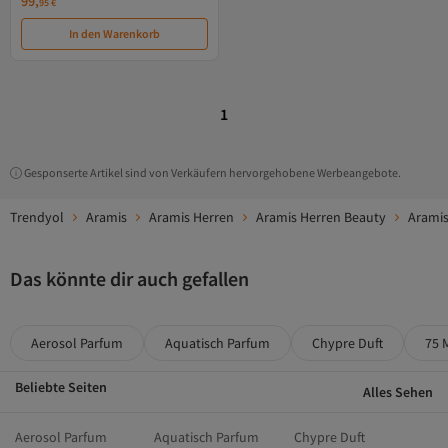
99,
95
€
In den Warenkorb
1
Gesponserte Artikel sind von Verkäufern hervorgehobene Werbeangebote.
Trendyol
Aramis
Aramis Herren
Aramis Herren Beauty
Aramis
Das könnte dir auch gefallen
Aerosol Parfum
Aquatisch Parfum
Chypre Duft
75 
Beliebte Seiten
Alles Sehen
Aerosol Parfum
Aquatisch Parfum
Chypre Duft