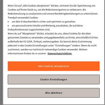
Wenn Sie auf „Alle Cookies akzeptieren“ klicken, stimmen Sie der Speicherung von
Cookies auf Ihrem Gerät zu, um die Websitenavigation zu verbessern, die
Websitenutzung zu analysieren und unsere Marketingbemühungen zu unterstützen.
Trendyol verwendet Cookies:
Aramis
Intuition Intense Edp Vapo
Aramis
Intuition Intense Edp Vapo 50
Versand Kostenlos
Versand Kostenlos
um dein Einkaufserlebnis sicher und optimiert zu gestalten.
100 ml
ml
Gratis Versand
Gratis Versand
um personalisierte Inhalte und Werbung anzubieten, die auf deine
Versand Kostenlos
Versand Kostenlos
99,
80,
Einkaufsinteressen zugeschnitten sind.
38
€
08
€
Wenn du auf "Akzeptieren" klickst, erlaubst du uns, diese Cookies für die oben
In den Warenkorb
In den Warenkorb
genannten Zwecke zu verwenden und gegebenenfalls an Dritte, einschließlich Dritte
außerhalb der EU (USA, Türkiye), weiterzugeben. Du kannst deine Zustimmung
jederzeit in den Cookie-Einstellungen unter "Einstellungen" ändern. Wenn du nicht
zustimmst, werden nur technisch notwendige Cookies verwendet. Weitere
Informationen findest du in unserer
Datenschutzrichtlinie
.
Alle Cookies akzeptieren
Cookie-Einstellungen
Alle ablehnen