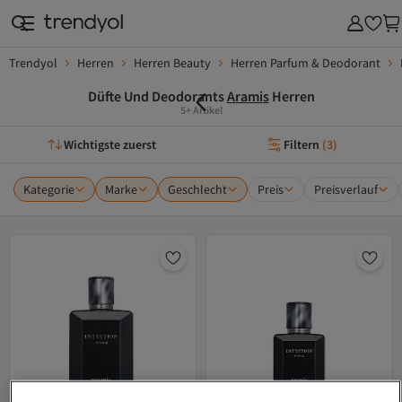
Trendyol
Herren
Herren Beauty
Herren Parfum & Deodorant
Düfte Und Deodorants
Aramis
Herren
5+ Artikel
Wichtigste zuerst
Filtern
(
3
)
Kategorie
Marke
Geschlecht
Preis
Preisverlauf