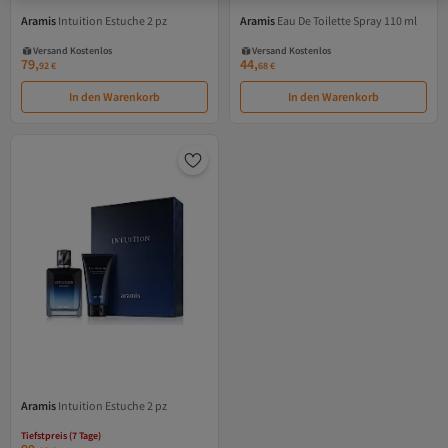
Aramis
Intuition Estuche 2 pz
Aramis
Eau De Toilette Spray 110 ml
Versand Kostenlos
Versand Kostenlos
Gratis Versand
Gratis Versand
Versand Kostenlos
Versand Kostenlos
79,
44,
92
€
68
€
In den Warenkorb
In den Warenkorb
Tiefstpreis (7 Tage)
Aramis
Intuition Estuche 2 pz
Versand Kostenlos
Gratis Versand
Tiefstpreis (7 Tage)