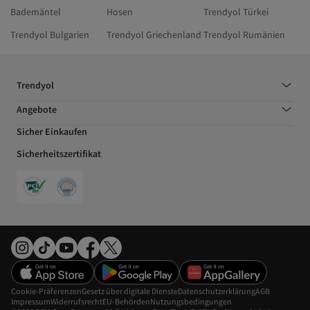
Bademäntel
Hosen
Trendyol Türkei
Trendyol Bulgarien
Trendyol Griechenland
Trendyol Rumänien
Trendyol
Angebote
Sicher Einkaufen
Sicherheitszertifikat
Cookie-Präferenzen
Gesetz über digitale Dienste
Datenschutzerklärung
AGB
Impressum
Widerrufsrecht
EU-Behörden
Nutzungsbedingungen