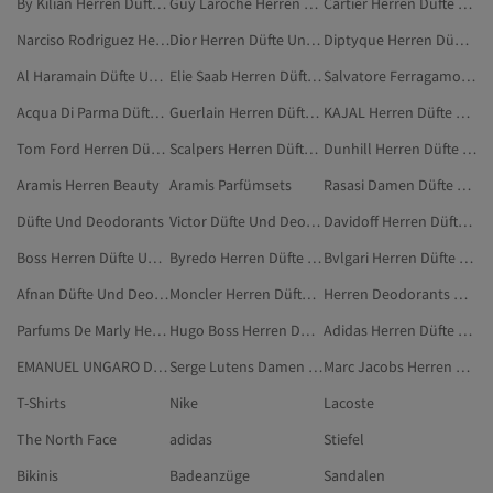
By Kilian Herren Düfte Und Deodorants
Guy Laroche Herren Düfte Und Deodorants
Cartier Herren Düfte Und Deodorants
Narciso Rodriguez Herren Düfte Und Deodorants
Dior Herren Düfte Und Deodorants
Diptyque Herren Düfte Und Deodorants
Al Haramain Düfte Und Deodorants
Elie Saab Herren Düfte Und Deodorants
Salvatore Ferragamo Herren Düfte Und Deodorants
Acqua Di Parma Düfte Und Deodorants
Guerlain Herren Düfte Und Deodorants
KAJAL Herren Düfte Und Deodorants
Tom Ford Herren Düfte Und Deodorants
Scalpers Herren Düfte Und Deodorants
Dunhill Herren Düfte Und Deodorants
Aramis Herren Beauty
Aramis Parfümsets
Rasasi Damen Düfte Und Deodorants
Düfte Und Deodorants
Victor Düfte Und Deodorants
Davidoff Herren Düfte Und Deodorants
Boss Herren Düfte Und Deodorants
Byredo Herren Düfte Und Deodorants
Bvlgari Herren Düfte Und Deodorants
Afnan Düfte Und Deodorants
Moncler Herren Düfte Und Deodorants
Herren Deodorants Und Roll-ons
Parfums De Marly Herren Düfte Und Deodorants
Hugo Boss Herren Düfte Und Deodorants
Adidas Herren Düfte Und Deodorants
EMANUEL UNGARO Damen Düfte Und Deodorants
Serge Lutens Damen Düfte Und Deodorants
Marc Jacobs Herren Düfte Und Deodorants
T-Shirts
Nike
Lacoste
The North Face
adidas
Stiefel
Bikinis
Badeanzüge
Sandalen