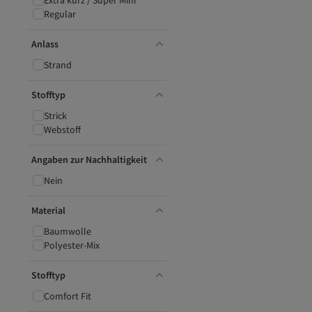
Extra kurz / Super Mini
Regular
Anlass
Strand
Stofftyp
Strick
Webstoff
Angaben zur Nachhaltigkeit
Nein
Material
Baumwolle
Polyester-Mix
Stofftyp
Comfort Fit