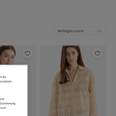
Wichtigste zuerst
m die
erstützen.
 und
ne Zustimmung
nisch