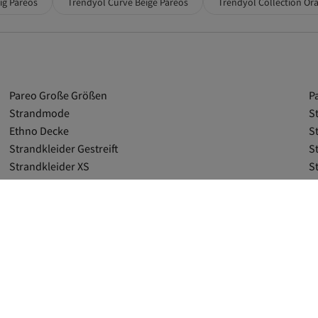
ig Pareos
Trendyol Curve Beige Pareos
Trendyol Collection Or
Pareo Große Größen
P
Strandmode
S
Ethno Decke
S
Strandkleider Gestreift
S
Strandkleider XS
S
Strandkleid Mit Kapuze
S
Strandkleid Mit Fransen
G
Trendyol Collection Braun Pareos
M
Trend Alaçatı Stili Pareos
T
Grün Damen Pareos
B
Dunkelblau Pareos
B
Blau Pareos
G
Trendyol Collection Schwarz Pareos
T