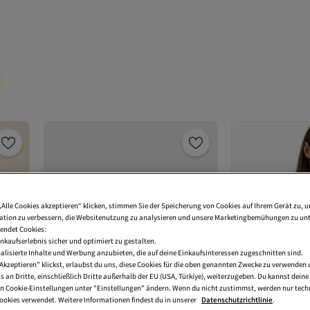
„Alle Cookies akzeptieren“ klicken, stimmen Sie der Speicherung von Cookies auf Ihrem Gerät zu, u
tion zu verbessern, die Websitenutzung zu analysieren und unsere Marketingbemühungen zu unt
endet Cookies:
nkaufserlebnis sicher und optimiert zu gestalten.
lisierte Inhalte und Werbung anzubieten, die auf deine Einkaufsinteressen zugeschnitten sind.
Akzeptieren" klickst, erlaubst du uns, diese Cookies für die oben genannten Zwecke zu verwenden
s an Dritte, einschließlich Dritte außerhalb der EU (USA, Türkiye), weiterzugeben. Du kannst dei
den Cookie-Einstellungen unter "Einstellungen" ändern. Wenn du nicht zustimmst, werden nur tech
okies verwendet. Weitere Informationen findest du in unserer
Datenschutzrichtlinie
.