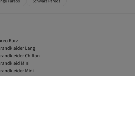
ange Pareos
Schwarz Pareos
areo Kurz
trandkleider Lang
trandkleider Chiffon
trandkleid Mini
trandkleider Midi
trand Armbänder
elb Pareos
ehrfarbig Damen Pareos
rendyol Collection Blau Pareos
urgundrot Pareos
lau Damen Pareos
oldfarben Damen Pareos
rendyol Collection Khaki Pareos