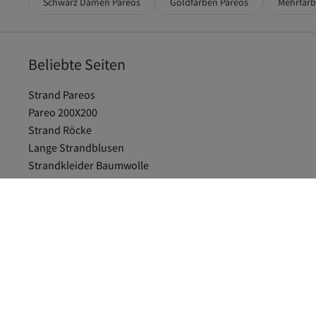
Schwarz Damen Pareos
Goldfarben Pareos
Mehrfarb
Beliebte Seiten
Strand Pareos
Pareo 200X200
Strand Röcke
Lange Strandblusen
Strandkleider Baumwolle
Strandkleider Leinen
Strick Strandkleid
Defacto Beige Pareos
Defacto Ekru Pareos
Weiß Damen Pareos
Defacto Pareos
Trendyol Collection Dunkelblau Pareos
Orange Damen Pareos