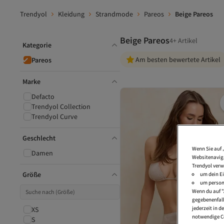
Trendyol
Kleidung
Strandmode
Pareos
Beige Pareos
Beige Pareos
4+ Artikel
Kategorie
Am besten bewertete Artikel
Pareos
Marke
Defacto
Trendyol Collection
Trendyol Curve
Geschlecht
Wenn Sie auf 
Damen
Websitenaviga
Trendyol verw
Größe
um dein Ei
um persona
Wenn du auf "
gegebenenfall
jederzeit in 
XS
notwendige Co
S