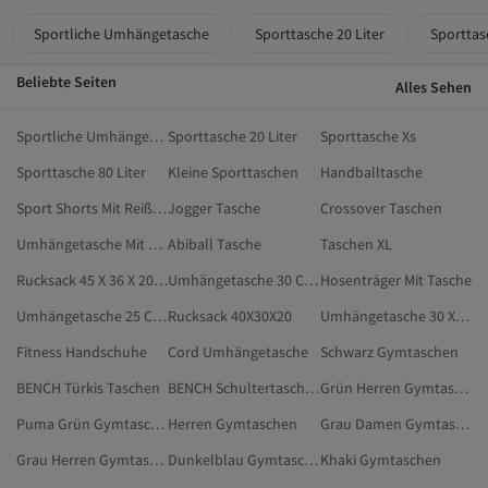
Sportliche Umhängetasche
Sporttasche 20 Liter
Sporttas
Beliebte Seiten
Alles Sehen
Sportliche Umhängetasche
Sporttasche 20 Liter
Sporttasche Xs
Sporttasche 80 Liter
Kleine Sporttaschen
Handballtasche
Sport Shorts Mit Reißverschlusstaschen
Jogger Tasche
Crossover Taschen
Umhängetasche Mit Reißverschluss
Abiball Tasche
Taschen XL
Rucksack 45 X 36 X 20 Cm
Umhängetasche 30 Cm Breit
Hosenträger Mit Tasche
Umhängetasche 25 Cm Breit
Rucksack 40X30X20
Umhängetasche 30 X 20
Fitness Handschuhe
Cord Umhängetasche
Schwarz Gymtaschen
BENCH Türkis Taschen
BENCH Schultertaschen
Grün Herren Gymtaschen
Puma Grün Gymtaschen
Herren Gymtaschen
Grau Damen Gymtaschen
Grau Herren Gymtaschen
Dunkelblau Gymtaschen
Khaki Gymtaschen