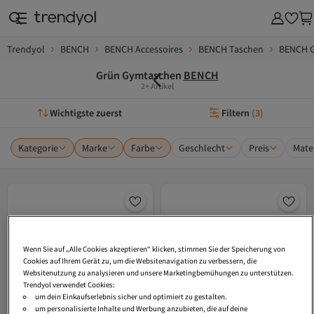
Trendyol
BENCH
BENCH Accessoires
BENCH Taschen
BENCH 
Grün Gymtaschen
BENCH
2+ Artikel
Wichtigste zuerst
Filtern
(
3
)
Kategorie
Marke
Farbe
Geschlecht
Preis
Mater
Wenn Sie auf „Alle Cookies akzeptieren“ klicken, stimmen Sie der Speicherung von
Cookies auf Ihrem Gerät zu, um die Websitenavigation zu verbessern, die
Websitenutzung zu analysieren und unsere Marketingbemühungen zu unterstützen.
Trendyol verwendet Cookies:
um dein Einkaufserlebnis sicher und optimiert zu gestalten.
um personalisierte Inhalte und Werbung anzubieten, die auf deine