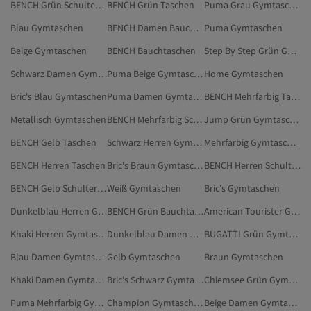
BENCH Grün Schultertaschen
BENCH Grün Taschen
Puma Grau Gymtaschen
Blau Gymtaschen
BENCH Damen Bauchtaschen
Puma Gymtaschen
Beige Gymtaschen
BENCH Bauchtaschen
Step By Step Grün Gymtaschen
Schwarz Damen Gymtaschen
Puma Beige Gymtaschen
Home Gymtaschen
Bric's Blau Gymtaschen
Puma Damen Gymtaschen
BENCH Mehrfarbig Taschen
Metallisch Gymtaschen
BENCH Mehrfarbig Schultertaschen
Jump Grün Gymtaschen
BENCH Gelb Taschen
Schwarz Herren Gymtaschen
Mehrfarbig Gymtaschen
BENCH Herren Taschen
Bric's Braun Gymtaschen
BENCH Herren Schultertaschen
BENCH Gelb Schultertaschen
Weiß Gymtaschen
Bric's Gymtaschen
Dunkelblau Herren Gymtaschen
BENCH Grün Bauchtaschen
American Tourister Grün Gymtaschen
Khaki Herren Gymtaschen
Dunkelblau Damen Gymtaschen
BUGATTI Grün Gymtaschen
Blau Damen Gymtaschen
Gelb Gymtaschen
Braun Gymtaschen
Khaki Damen Gymtaschen
Bric's Schwarz Gymtaschen
Chiemsee Grün Gymtaschen
Puma Mehrfarbig Gymtaschen
Champion Gymtaschen
Beige Damen Gymtaschen