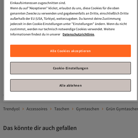
Einkaufsinteressen zugeschnitten sind.
Wenn du auf "Akzeptieren" klickst, erlaubst du uns, diese Cookies für die oben
genannten Zwecke zu verwenden und gegebenenfalls an Dritte, einschließlich Dritte
außerhalb der EU (USA, Türkiye), weiterzugeben. Du kannst deine Zustimmung
jederzeit in den Cookie-Einstellungen unter "Einstellungen" ändern. Wenn du nicht
zustimmst, werden nur technisch notwendige Cookies verwendet. Weitere
Informationen findest du in unserer
Datenschutzrichtlinie
.
BENCH
Weekender Reisetasche 50
BENCH
Klassische Weekender
Versand Kostenlos
cm
Reisetasche 50 cm
Gratis Versand
Alle Cookies akzeptieren
Versand kostenlos ab 35€
Versand Kostenlos
34,
38,
95
€
61
€
Cookie-Einstellungen
1
Alle ablehnen
Gesponserte Artikel sind von Verkäufern hervorgehobene Werbeangebote.
Trendyol
Accessoires
Taschen
Gymtaschen
Grün Gymtasche
Das könnte dir auch gefallen