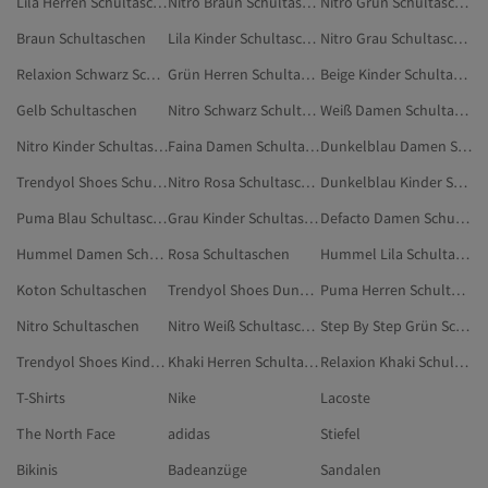
Lila Herren Schultaschen
Nitro Braun Schultaschen
Nitro Grün Schultaschen
Braun Schultaschen
Lila Kinder Schultaschen
Nitro Grau Schultaschen
Relaxion Schwarz Schultaschen
Grün Herren Schultaschen
Beige Kinder Schultaschen
Gelb Schultaschen
Nitro Schwarz Schultaschen
Weiß Damen Schultaschen
Nitro Kinder Schultaschen
Faina Damen Schultaschen
Dunkelblau Damen Schultaschen
Trendyol Shoes Schultaschen
Nitro Rosa Schultaschen
Dunkelblau Kinder Schultaschen
Puma Blau Schultaschen
Grau Kinder Schultaschen
Defacto Damen Schultaschen
Hummel Damen Schultaschen
Rosa Schultaschen
Hummel Lila Schultaschen
Koton Schultaschen
Trendyol Shoes Dunkelblau Schultaschen
Puma Herren Schultaschen
Nitro Schultaschen
Nitro Weiß Schultaschen
Step By Step Grün Schultaschen
Trendyol Shoes Kinder Schultaschen
Khaki Herren Schultaschen
Relaxion Khaki Schultaschen
T-Shirts
Nike
Lacoste
The North Face
adidas
Stiefel
Bikinis
Badeanzüge
Sandalen