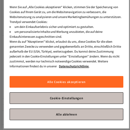
kannst. Egal, ob du einen Schulrucksack für die Schule, für dein
Wenn Sie auf „Alle Cookies akzeptieren“ klicken, stimmen Sie der Speicherung von
Studium, zum Shoppen oder für eine Party brauchst – mit dem
Cookies auf Ihrem Gerät zu, um die Websitenavigation zu verbessern, die
Schulrucksack Groß wirst du genug Platz haben, um mehr
Websitenutzung zu analysieren und unsere Marketingbemühungen zu unterstützen.
Trendyol verwendet Cookies:
unterzubringen. Es gibt dann natürlich noch die vielen tollen
um dein Einkaufserlebnis sicher und optimiert zu gestalten.
Farben, Muster und Formen, die einen auch den stressigsten
um personalisierte Inhalte und Werbung anzubieten, die auf deine
Tag wieder schön machen.
Einkaufsinteressen zugeschnitten sind.
Wenn du auf "Akzeptieren" klickst, erlaubst du uns, diese Cookies für die oben
genannten Zwecke zu verwenden und gegebenenfalls an Dritte, einschließlich Dritte
Die richtige Größe wählen
außerhalb der EU (USA, Türkiye), weiterzugeben. Du kannst deine Zustimmung
Mit dem Schulrucksack XL, XXL oder noch größer passt
jederzeit in den Cookie-Einstellungen unter "Einstellungen" ändern. Wenn du nicht
zustimmst, werden nur technisch notwendige Cookies verwendet. Weitere
natürlich alles hinein, was du gerne mitnehmen willst. Dennoch
Informationen findest du in unserer
Datenschutzrichtlinie
.
solltest du natürlich aufpassen, dass du nicht zu viel in den
Rucksack steckst, denn du musst ihn auch noch tragen. Der
Alle Cookies akzeptieren
Schulrucksack Groß ist natürlich super, wenn du viele Hefte,
Bücher oder andere Utensilien mittragen willst und so alles
zusammen an einem Ort hast. Entscheide dich daher für eine
Cookie-Einstellungen
optimale Größe und beachte dann auch die tollen
verschiedenen Möglichkeiten, deinen Rucksack zu tragen. Am
Alle ablehnen
Rücken oder über die Schulter oder vielleicht als Tasche – bei
vielen Modellen im Trendyol Online Shop kannst du dich frei