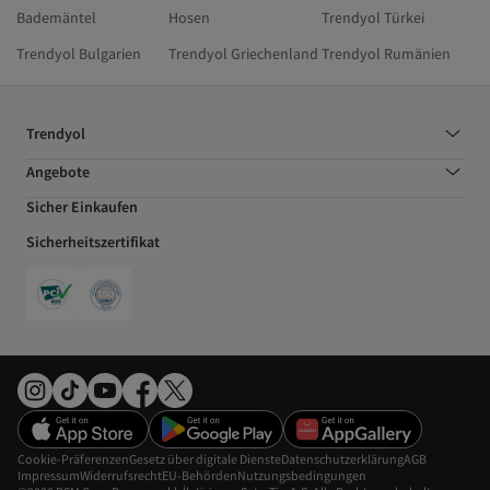
Bademäntel
Hosen
Trendyol Türkei
Trendyol Bulgarien
Trendyol Griechenland
Trendyol Rumänien
Trendyol
Angebote
Sicher Einkaufen
Sicherheitszertifikat
Cookie-Präferenzen
Gesetz über digitale Dienste
Datenschutzerklärung
AGB
Impressum
Widerrufsrecht
EU-Behörden
Nutzungsbedingungen