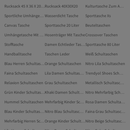
Rucksack 45 X 36 X 20 Cm
Rucksack 40X30X20
Kulturtasche Zum Aufklappen
Sportliche Umhängetasche
Wasserdicht Tasche
Sporttasche Xs
Canvas Tasche
Sporttasche 20 Liter
Beuteltaschen
Umhängetasche Mit Reißverschluss
Hosenträger Mit Tasche
Crossover Taschen
Stofftasche
Damen Echtleder Taschen
Sporttasche 80 Liter
Handballtasche
Taschen Leder
Weiß Schultaschen
Blau Herren Schultaschen
Orange Schultaschen
Nitro Lila Schultaschen
Faina Schultaschen
Lila Damen Schultaschen
Trendyol Shoes Schwarz Schultaschen
Relaxion Schultaschen
Grau Schultaschen
Metallisch Schultaschen
Grün Kinder Schultaschen
Khaki Damen Schultaschen
Nitro Mehrfarbig Schultaschen
Hummel Schultaschen
Mehrfarbig Kinder Schultaschen
Rosa Damen Schultaschen
Blau Kinder Schultaschen
Nitro Blau Schultaschen
Faina Grau Schultaschen
Mehrfarbig Herren Schultaschen
Orange Kinder Schultaschen
Nitro Beige Schultaschen