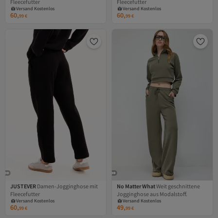
Fleecefutter
Fleecefutter
Versand Kostenlos
Versand Kostenlos
Gratis Versand
Gratis Versand
60,
60,
99
€
99
€
Versand Kostenlos
Versand Kostenlos
JUSTEVER
Damen-Jogginghose mit
No Matter What
Weit geschnittene
Fleecefutter
Jogginghose aus Modalstoff.
Versand Kostenlos
Versand Kostenlos
Gratis Versand
Gratis Versand
60,
49,
99
€
99
€
Versand Kostenlos
Versand Kostenlos