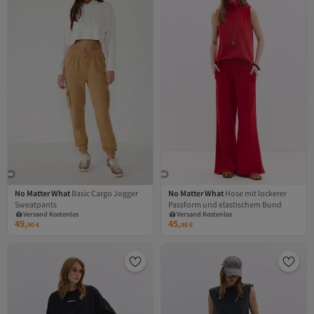
No Matter What
Basic Cargo Jogger
No Matter What
Hose mit lockerer
Sweatpants
Passform und elastischem Bund
Versand Kostenlos
Versand Kostenlos
Gratis Versand
Gratis Versand
49,
45,
90
€
90
€
Versand Kostenlos
Versand Kostenlos