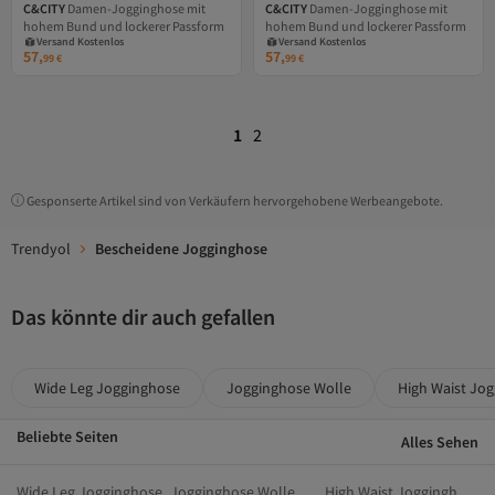
C&CITY
Damen-Jogginghose mit
C&CITY
Damen-Jogginghose mit
hohem Bund und lockerer Passform
hohem Bund und lockerer Passform
Versand Kostenlos
Versand Kostenlos
Gratis Versand
Gratis Versand
57,
57,
99
€
99
€
Versand Kostenlos
Versand Kostenlos
1
2
Gesponserte Artikel sind von Verkäufern hervorgehobene Werbeangebote.
Trendyol
Bescheidene Jogginghose
Das könnte dir auch gefallen
Wide Leg Jogginghose
Jogginghose Wolle
High Waist Jo
Beliebte Seiten
Alles Sehen
Wide Leg Jogginghose
Jogginghose Wolle
High Waist Jogginghosen