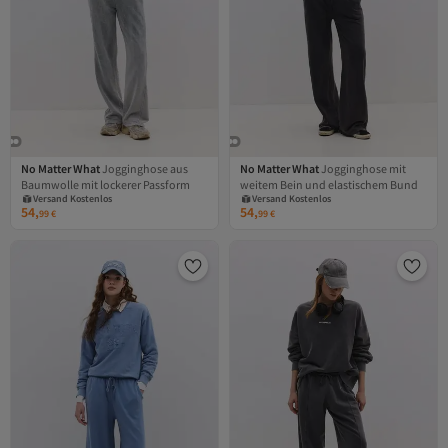
No Matter What
Jogginghose aus
No Matter What
Jogginghose mit
Baumwolle mit lockerer Passform
weitem Bein und elastischem Bund
Versand Kostenlos
Versand Kostenlos
Gratis Versand
Gratis Versand
54,
54,
99
€
99
€
Versand Kostenlos
Versand Kostenlos