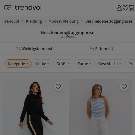
Trendyol
Kleidung
Modest Kleidung
Bescheidene Jogginghose
Bescheidene Jogginghose
34+ Artikel
Wichtigste zuerst
Filtern
(
1
)
Kategorie
Marke
Größe
Farbe
Geschlecht
Pre