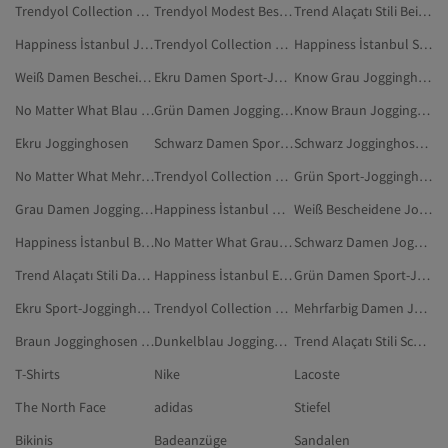
Trendyol Collection Jogginghosen
Trendyol Modest Bescheidene Jogginghose
Trend Alaçatı Stili Beige Jogginghosen
Happiness İstanbul Jogginghosen
Trendyol Collection Schwarz Jogginghosen
Happiness İstanbul Schwarz Jogginghosen
Weiß Damen Bescheidene Jogginghose
Ekru Damen Sport-Jogginghosen
Know Grau Jogginghosen
No Matter What Blau Bescheidene Jogginghose
Grün Damen Jogginghosen In Übergröße
Know Braun Jogginghosen
Ekru Jogginghosen
Schwarz Damen Sport-Jogginghosen
Schwarz Jogginghosen In Übergröße
No Matter What Mehrfarbig Jogginghosen
Trendyol Collection Mehrfarbig Jogginghosen
Grün Sport-Jogginghosen
Grau Damen Jogginghosen
Happiness İstanbul Mehrfarbig Jogginghosen
Weiß Bescheidene Jogginghose
Happiness İstanbul Braun Jogginghosen
No Matter What Grau Bescheidene Jogginghose
Schwarz Damen Jogginghosen In Übergröße
Trend Alaçatı Stili Damen Jogginghosen
Happiness İstanbul Ekru Jogginghosen
Grün Damen Sport-Jogginghosen
Ekru Sport-Jogginghosen
Trendyol Collection Schwarz Jogginghosen In Übergröße
Mehrfarbig Damen Jogginghosen
Braun Jogginghosen In Übergröße
Dunkelblau Jogginghosen In Übergröße
Trend Alaçatı Stili Schwarz Jogginghosen
T-Shirts
Nike
Lacoste
The North Face
adidas
Stiefel
Bikinis
Badeanzüge
Sandalen