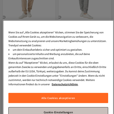
Alexa Dash
Dehnbare Jogginghosen
Alexa Dash
Dehnbare Jogginghosen
mit Taschen
mit Taschen
Versand Kostenlos
Versand Kostenlos
Wenn Sie auf „Alle Cookies akzeptieren“ klicken, stimmen Sie der Speicherung von
Gratis Versand
Gratis Versand
47,
47,
99
€
99
€
Cookies auf Ihrem Gerät zu, um die Websitenavigation zu verbessern, die
Versand Kostenlos
Versand Kostenlos
Websitenutzung zu analysieren und unsere Marketingbemühungen zu unterstützen.
Trendyol verwendet Cookies:
um dein Einkaufserlebnis sicher und optimiert zu gestalten.
um personalisierte Inhalte und Werbung anzubieten, die auf deine
Einkaufsinteressen zugeschnitten sind.
Wenn du auf "Akzeptieren" klickst, erlaubst du uns, diese Cookies für die oben
genannten Zwecke zu verwenden und gegebenenfalls an Dritte, einschließlich Dritte
außerhalb der EU (USA, Türkiye), weiterzugeben. Du kannst deine Zustimmung
jederzeit in den Cookie-Einstellungen unter "Einstellungen" ändern. Wenn du nicht
zustimmst, werden nur technisch notwendige Cookies verwendet. Weitere
Informationen findest du in unserer
Datenschutzrichtlinie
.
Alle Cookies akzeptieren
Cookie-Einstellungen