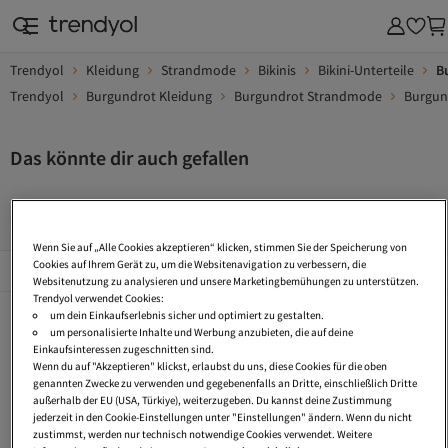
Trendyol
Kleidung
Strandmode
Bikinis
Bikini-Unterteile
B
Trendyol
Burgundrot Kleidung
Burgundrot Strandmode
Burgund
Das könnte dir auch gefallen
Bikinihose Mit Rüschen
Bikini Hose Lang
Schlange Bikini
Wenn Sie auf „Alle Cookies akzeptieren“ klicken, stimmen Sie der Speicherung von
Beliebte Seiten
Cookies auf Ihrem Gerät zu, um die Websitenavigation zu verbessern, die
Alles Sehen
Websitenutzung zu analysieren und unsere Marketingbemühungen zu unterstützen.
Trendyol verwendet Cookies:
Bikinihose Mit Rüschen
Bikini Hose Lang
Schlange Bikini
um dein Einkaufserlebnis sicher und optimiert zu gestalten.
um personalisierte Inhalte und Werbung anzubieten, die auf deine
Gerippt Bikini
Hohe Taille Bikini
Bikinihose V Schnitt
Einkaufsinteressen zugeschnitten sind.
Wenn du auf "Akzeptieren" klickst, erlaubst du uns, diese Cookies für die oben
Durchsichtige Bikini Hose
Bikini Hosen Große Größen
String Bikini Hose
genannten Zwecke zu verwenden und gegebenenfalls an Dritte, einschließlich Dritte
außerhalb der EU (USA, Türkiye), weiterzugeben. Du kannst deine Zustimmung
Triangel Bikinioberteil
Tanga Bikini Hose
Strick Bikini
jederzeit in den Cookie-Einstellungen unter "Einstellungen" ändern. Wenn du nicht
zustimmst, werden nur technisch notwendige Cookies verwendet. Weitere