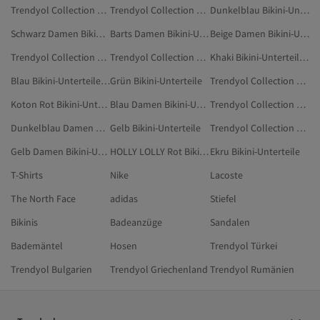
Trendyol Collection Mehrfarbig Bikini-Unterteile
Trendyol Collection Türkis Bikini-Unterteile
Dunkelblau Bikini-Unterteile In Übergröße
Schwarz Damen Bikini-Unterteile In Übergröße
Barts Damen Bikini-Unterteile
Beige Damen Bikini-Unterteile
Trendyol Collection Burgundrot Bikinis
Trendyol Collection Khaki Bikini-Unterteile
Khaki Bikini-Unterteile In Übergröße
Blau Bikini-Unterteile In Übergröße
Grün Bikini-Unterteile
Trendyol Collection Ekru Bikini-Unterteile
Koton Rot Bikini-Unterteile
Blau Damen Bikini-Unterteile In Übergröße
Trendyol Collection Grün Bikini-Unterteile
Dunkelblau Damen Bikini-Unterteile In Übergröße
Gelb Bikini-Unterteile
Trendyol Collection Burgundrot Bikini-Oberteile
Gelb Damen Bikini-Unterteile
HOLLY LOLLY Rot Bikini-Unterteile
Ekru Bikini-Unterteile
T-Shirts
Nike
Lacoste
The North Face
adidas
Stiefel
Bikinis
Badeanzüge
Sandalen
Bademäntel
Hosen
Trendyol Türkei
Trendyol Bulgarien
Trendyol Griechenland
Trendyol Rumänien