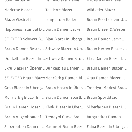
Sommerblazer
Leinenblazer Damen
Nadelstreifen Blazer
Moderne Blazer
Taillierte Blazer
Wildleder Blazer
Blazer Gestreift
Longblazer Kariert
Braun Bescheidene Jacken
Happiness İstanbul Braun Blazer
Braun Damen Jacken
Braun Blazer & Westen
SELECTED Schwarz Blazer In Übergröße
Blau Blazer In Übergröße
Braun Damen Jacken In Großen Größen
Braun Damen Bescheidene Jacken
Schwarz Blazer In Übergröße
Braun Herren Blazer In Übergröße
Dunkelblau Blazer In Übergröße
Schwarz Damen Blazer In Übergröße
Ekru Damen Blazer In Übergröße
Ekru Blazer In Übergröße
Dunkelblau Damen Blazer In Übergröße
Braun Damen Blazer & Westen
SELECTED Braun Blazer
Mehrfarbig Damen Blazer In Übergröße
Grau Damen Blazer In Übergröße
Grau Blazer In Übergröße
Braun Hosen In Übergröße
Trendyol Modest Braun Bescheidene Blazer
Mehrfarbig Blazer In Übergröße
Braun Damen Sportblazer
Braun Sportblazer
Braun Damen Hosen In Übergröße
Khaki Blazer In Übergröße
Silberfarben Blazer In Übergröße
Braun Augenbrauenfarben
Trendyol Curve Braun Blazer In Übergröße
Burgundrot Damen Blazer In Übergröße
Silberfarben Damen Blazer In Übergröße
Madmext Braun Blazer
Faina Blazer In Übergröße