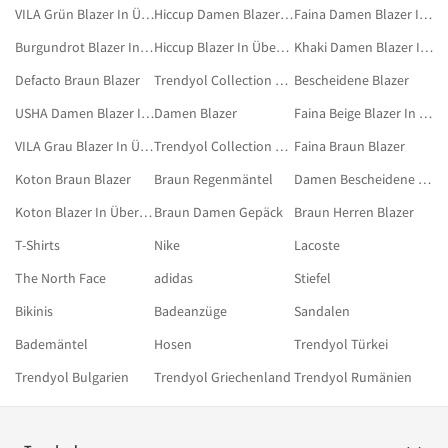
VILA Grün Blazer In Übergröße
Hiccup Damen Blazer In Übergröße
Faina Damen Blazer In Übergröße
Burgundrot Blazer In Übergröße
Hiccup Blazer In Übergröße
Khaki Damen Blazer In Übergröße
Defacto Braun Blazer
Trendyol Collection Bescheidene Blazer
Bescheidene Blazer
USHA Damen Blazer In Übergröße
Damen Blazer
Faina Beige Blazer In Übergröße
VILA Grau Blazer In Übergröße
Trendyol Collection Braun Blazer & Westen
Faina Braun Blazer
Koton Braun Blazer
Braun Regenmäntel
Damen Bescheidene Blazer
Koton Blazer In Übergröße
Braun Damen Gepäck
Braun Herren Blazer
T-Shirts
Nike
Lacoste
The North Face
adidas
Stiefel
Bikinis
Badeanzüge
Sandalen
Bademäntel
Hosen
Trendyol Türkei
Trendyol Bulgarien
Trendyol Griechenland
Trendyol Rumänien