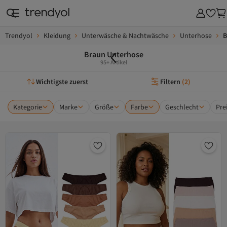
Trendyol
Kleidung
Unterwäsche & Nachtwäsche
Unterhose
B
Braun Unterhose
95+ Artikel
Wichtigste zuerst
Filtern
(
2
)
Kategorie
Marke
Größe
Farbe
Geschlecht
Pre