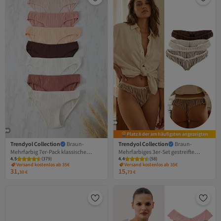
Platz 8 der am häufigsten angezeigten
Trendyol Collection
Braun-
Trendyol Collection
Braun-
Mehrfarbig 7er-Pack klassische
Mehrfarbiges 3er-Set gestreifte
4.5
(
379
)
4.4
(
58
)
Strickhöschen aus Baumwollfrottee
Tanga-Höschen aus Tüll
Versand kostenlos ab 35€
Versand kostenlos ab 35€
THMAW25KU00027
THMSS26KU00012
31,
15,
30
€
73
€