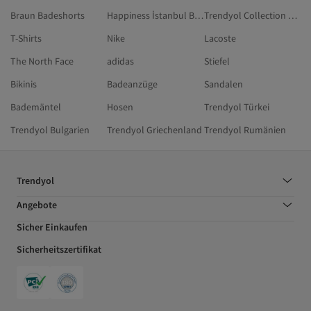
Braun Badeshorts
Happiness İstanbul Braun Hosen
Trendyol Collection Lila Unterhose
T-Shirts
Nike
Lacoste
The North Face
adidas
Stiefel
Bikinis
Badeanzüge
Sandalen
Bademäntel
Hosen
Trendyol Türkei
Trendyol Bulgarien
Trendyol Griechenland
Trendyol Rumänien
Trendyol
Angebote
Sicher Einkaufen
Sicherheitszertifikat