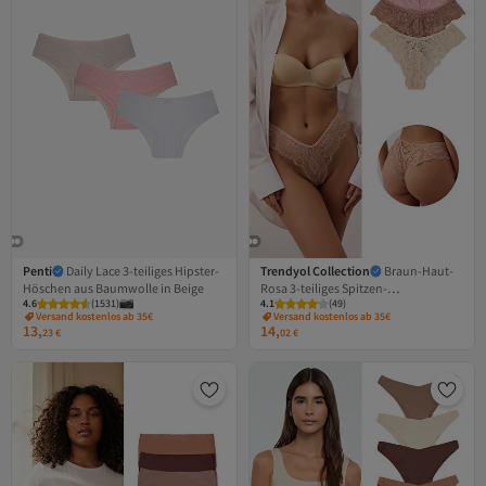
Penti
Daily Lace 3-teiliges Hipster-
Trendyol Collection
Braun-Haut-
Höschen aus Baumwolle in Beige
Rosa 3-teiliges Spitzen-
4.6
(
1531
)
4.1
(
49
)
Strickhöschen im brasilianischen Stil
Versand kostenlos ab 35€
Versand kostenlos ab 35€
THMAW26KU00019
13,
14,
23
€
02
€