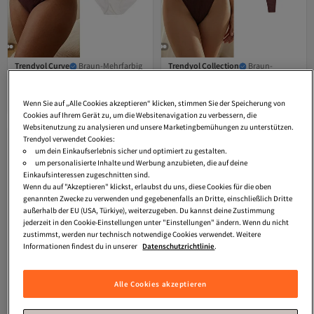
Trendyol Curve
Braun-Mehrfarbig
Trendyol Collection
Braun-
7er-Pack klassische Strickunterhosen
Mehrfarbig 5er-Pack gerippte Strick-
4.7
(
11
)
4.7
(
256
)
aus Baumwollfrottee
Tanga-Slips mit verstellbarer Taille
Versand kostenlos ab 35€
Versand kostenlos ab 35€
TBBSS26CM00008
THMAW26KU00017
Wenn Sie auf „Alle Cookies akzeptieren“ klicken, stimmen Sie der Speicherung von
25,
16,
83
€
10
€
Cookies auf Ihrem Gerät zu, um die Websitenavigation zu verbessern, die
Websitenutzung zu analysieren und unsere Marketingbemühungen zu unterstützen.
Trendyol verwendet Cookies:
um dein Einkaufserlebnis sicher und optimiert zu gestalten.
um personalisierte Inhalte und Werbung anzubieten, die auf deine
Einkaufsinteressen zugeschnitten sind.
Wenn du auf "Akzeptieren" klickst, erlaubst du uns, diese Cookies für die oben
genannten Zwecke zu verwenden und gegebenenfalls an Dritte, einschließlich Dritte
außerhalb der EU (USA, Türkiye), weiterzugeben. Du kannst deine Zustimmung
jederzeit in den Cookie-Einstellungen unter "Einstellungen" ändern. Wenn du nicht
zustimmst, werden nur technisch notwendige Cookies verwendet. Weitere
Informationen findest du in unserer
Datenschutzrichtlinie
.
Alle Cookies akzeptieren