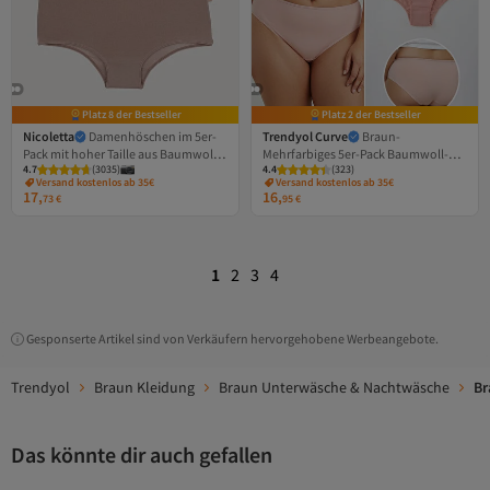
Platz 8 der Bestseller
Platz 2 der Bestseller
Nicoletta
Damenhöschen im 5er-
Trendyol Curve
Braun-
Pack mit hoher Taille aus Baumwolle
Mehrfarbiges 5er-Pack Baumwoll-
4.7
(
3035
)
4.4
(
323
)
und Lycra in Nerzfarbe
Slips mit hoher Taille, klassisch,
Versand kostenlos ab 35€
Versand kostenlos ab 35€
große Größe, TBBSS25CM00013
17,
16,
73
€
95
€
1
2
3
4
Gesponserte Artikel sind von Verkäufern hervorgehobene Werbeangebote.
Trendyol
Braun Kleidung
Braun Unterwäsche & Nachtwäsche
Br
Das könnte dir auch gefallen