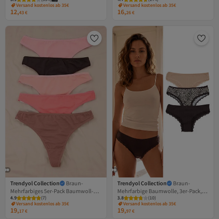
Seamless/Non-Marking Laser Cut
Camisole, BRAUN
Versand kostenlos ab 35€
Versand kostenlos ab 35€
Tanga-Strickhöschen
12,
16,
43
€
26
€
THMAW25KU00039
Trendyol Collection
Braun-
Trendyol Collection
Braun-
Mehrfarbiges 5er-Pack Baumwoll-
Mehrfarbige Baumwolle, 3er-Pack,
4.9
(
7
)
3.8
(
10
)
Tanga-Höschen THMSS26KU00027
brasilianische Strickhöschen mit
Versand kostenlos ab 35€
Versand kostenlos ab 35€
Leopardenmuster und Spitzendetail
19,
19,
17
€
97
€
THMSS26KU00019