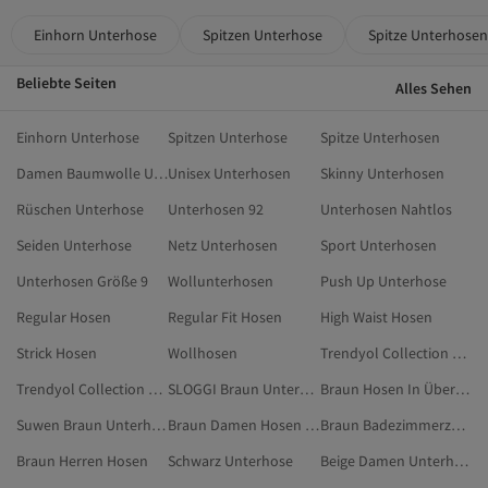
Einhorn Unterhose
Spitzen Unterhose
Spitze Unterhosen
Beliebte Seiten
Alles Sehen
Einhorn Unterhose
Spitzen Unterhose
Spitze Unterhosen
Damen Baumwolle Unterhosen
Unisex Unterhosen
Skinny Unterhosen
Rüschen Unterhose
Unterhosen 92
Unterhosen Nahtlos
Seiden Unterhose
Netz Unterhosen
Sport Unterhosen
Unterhosen Größe 9
Wollunterhosen
Push Up Unterhose
Regular Hosen
Regular Fit Hosen
High Waist Hosen
Strick Hosen
Wollhosen
Trendyol Collection Beige Unterhose
Trendyol Collection Grün Unterhose
SLOGGI Braun Unterhose
Braun Hosen In Übergröße
Suwen Braun Unterhose
Braun Damen Hosen In Übergröße
Braun Badezimmerzubehör
Braun Herren Hosen
Schwarz Unterhose
Beige Damen Unterhose