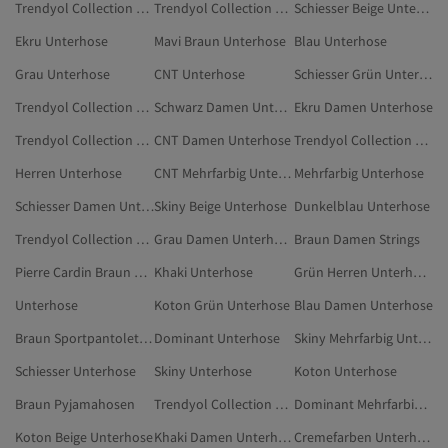
Trendyol Collection Schwarz Unterhose
Trendyol Collection Mehrfarbig Unterhose
Schiesser Beige Unterhose
Ekru Unterhose
Mavi Braun Unterhose
Blau Unterhose
Grau Unterhose
CNT Unterhose
Schiesser Grün Unterhose
Trendyol Collection Dunkelblau Unterhose
Schwarz Damen Unterhose
Ekru Damen Unterhose
Trendyol Collection Grau Unterhose
CNT Damen Unterhose
Trendyol Collection Blau Unterhose
Herren Unterhose
CNT Mehrfarbig Unterhose
Mehrfarbig Unterhose
Schiesser Damen Unterhose
Skiny Beige Unterhose
Dunkelblau Unterhose
Trendyol Collection Ekru Unterhose
Grau Damen Unterhose
Braun Damen Strings
Pierre Cardin Braun Unterhose
Khaki Unterhose
Grün Herren Unterhose
Unterhose
Koton Grün Unterhose
Blau Damen Unterhose
Braun Sportpantoletten
Dominant Unterhose
Skiny Mehrfarbig Unterhose
Schiesser Unterhose
Skiny Unterhose
Koton Unterhose
Braun Pyjamahosen
Trendyol Collection Braun Hosen
Dominant Mehrfarbig Unterhose
Koton Beige Unterhose
Khaki Damen Unterhose
Cremefarben Unterhose