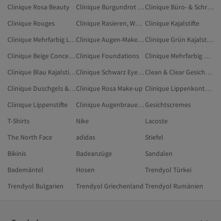
Clinique Rosa Beauty
Clinique Burgundrot Make-up
Clinique Büro- & Schreibwaren
Clinique Rouges
Clinique Rasieren, Wachsen, Haarentfernung
Clinique Kajalstifte
Clinique Mehrfarbig Lippen-Make-up
Clinique Augen-Make-up-Entferner
Clinique Grün Kajalstifte
Clinique Beige Concealer & Korrektoren
Clinique Foundations
Clinique Mehrfarbig Concealer & Korrektoren
Clinique Blau Kajalstifte
Clinique Schwarz Eyeliner
Clean & Clear Gesichtstoner
Clinique Duschgels & Cremes
Clinique Rosa Make-up
Clinique Lippenkonturenstifte
Clinique Lippenstifte
Clinique Augenbrauenstifte & Augenbrauenpuder
Gesichtscremes
T-Shirts
Nike
Lacoste
The North Face
adidas
Stiefel
Bikinis
Badeanzüge
Sandalen
Bademäntel
Hosen
Trendyol Türkei
Trendyol Bulgarien
Trendyol Griechenland
Trendyol Rumänien