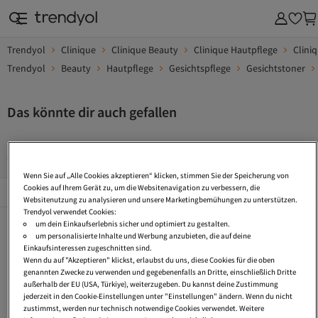
Trendyol
Clinique
Clinique Beauty
Clinique Hautpflege
Clini
Trendyol
Beauty
Hautpflege
Gesichtspflege
Gesichtstoner
Das könnte dir auch gefallen
Gesichtscreme Empfindliche Haut
Gesichtscreme Mit Lsf 30
Wenn Sie auf „Alle Cookies akzeptieren“ klicken, stimmen Sie der Speicherung von
Beliebte Seiten
Cookies auf Ihrem Gerät zu, um die Websitenavigation zu verbessern, die
Alles Sehen
Websitenutzung zu analysieren und unsere Marketingbemühungen zu unterstützen.
Trendyol verwendet Cookies:
Gesichtscreme Empfindliche Haut
Gesichtscreme Mit Lsf 30
Gesichtscreme Ohne Alkohol
um dein Einkaufserlebnis sicher und optimiert zu gestalten.
um personalisierte Inhalte und Werbung anzubieten, die auf deine
Ölfreie Gesichtscreme
Wasserbasierte Gesichtsreinigung
Ph Neutrale Gesichtsreinigung
Einkaufsinteressen zugeschnitten sind.
Wenn du auf "Akzeptieren" klickst, erlaubst du uns, diese Cookies für die oben
Gesichtsreinigung Poren
Gesichtspeeling Gegen Mitesser
Koreanische Kosmetik
genannten Zwecke zu verwenden und gegebenenfalls an Dritte, einschließlich Dritte
außerhalb der EU (USA, Türkiye), weiterzugeben. Du kannst deine Zustimmung
Aufpolsternde Augencreme
Kosmetische Fusspflege
Gesichtsreinigung Seife
jederzeit in den Cookie-Einstellungen unter "Einstellungen" ändern. Wenn du nicht
zustimmst, werden nur technisch notwendige Cookies verwendet. Weitere