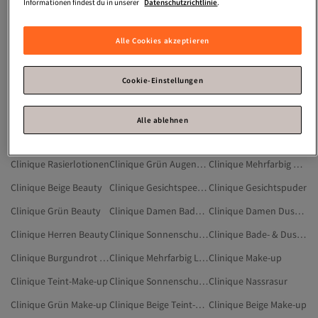
Gesichtsreinigung Ohne Alkohol
Gesichtsmaske Mischhaut
Puder Ohne Titandioxid
Informationen findest du in unserer
Datenschutzrichtlinie
.
Nachtcreme Mischhaut
Nicht Komedogene Sonnencreme
Sonnencreme Für Empfindliche Haut
Alle Cookies akzeptieren
Sonnencreme Auf Wasserbasis
Sonnencreme Ohne Alkohol
Clinique Mehrfarbig Beauty
Clinique Blau Beauty
Clinique Mehrfarbig Make-up
Clinique Blau Make-up
Cookie-Einstellungen
Clinique Hautpflege-Sets
Clinique Klebstoff
Clinique Rasierschaum Und -gel
Clinique Sonnencreme Fürs Gesicht
Clinique Mehrfarbig Rouges
Clinique Mehrfarbig Teint-Make-up
Alle ablehnen
Clinique Körperlotionen & -cremes
Clinique Mehrfarbig Gesichts-Highlighter
Clinique Augen-Make-up
Clinique Rasierlotionen
Clinique Grün Augen-Make-up
Clinique Mehrfarbig Gesichtspuder
Clinique Beige Beauty
Clinique Gesichtspeeling
Clinique Gesichtspuder
Clinique Grün Beauty
Clinique Damen Bade- & Duschprodukte
Clinique Damen Duschgels & Cremes
Clinique Herren Beauty
Clinique Sonnenschutzmittel
Clinique Bade- & Duschprodukte
Clinique Burgundrot Beauty
Clinique Mehrfarbig Lidschatten
Clinique Make-up
Clinique Teint-Make-up
Clinique Sonnenschutzpflege
Clinique Nassrasur
Clinique Grün Make-up
Clinique Beige Teint-Make-up
Clinique Beige Make-up