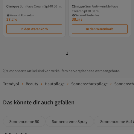
Clinique
Sun Face Cream Spf40 50 ml
Clinique
Sun Anti-wrinkle Face
Versand Kostenlos
Versand Kostenlos
Cream Spf30 50 ml
Gratis Versand
Gratis Versand
Versand Kostenlos
Versand Kostenlos
37,
38,
07
€
34
€
In den Warenkorb
In den Warenkorb
1
Gesponserte Artikel sind von Verkäufern hervorgehobene Werbeangebote.
Trendyol
Beauty
Hautpflege
Sonnenschutzpflege
Sonnensch
Das könnte dir auch gefallen
Sonnencreme 50
Sonnencreme Spray
Sonnencreme Auf 