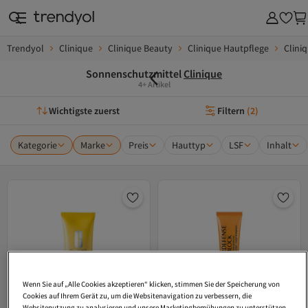
Trendyol
Clinique
Clinique Beauty
Clinique Hautpflege
Clini
Sonnenschutzmittel
Clinique
4+ Artikel
Wichtigste zuerst
Filtern
(
2
)
Kategorie
Marke
Preis
Hauttyp
LSF
Inhalt
Wenn Sie auf „Alle Cookies akzeptieren“ klicken, stimmen Sie der Speicherung von
Cookies auf Ihrem Gerät zu, um die Websitenavigation zu verbessern, die
Websitenutzung zu analysieren und unsere Marketingbemühungen zu unterstützen.