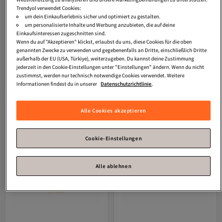
Trendyol verwendet Cookies:
um dein Einkaufserlebnis sicher und optimiert zu gestalten.
um personalisierte Inhalte und Werbung anzubieten, die auf deine
Einkaufsinteressen zugeschnitten sind.
Clinique
Uv Solutions Protector
Clinique
Superdefense City Block
Wenn du auf "Akzeptieren" klickst, erlaubst du uns, diese Cookies für die oben
Versand Kostenlos
Versand Kostenlos
Solar Matificante Spf50 40 ml
Spf50 40 ml
genannten Zwecke zu verwenden und gegebenenfalls an Dritte, einschließlich Dritte
Gratis Versand
Gratis Versand
Versand Kostenlos
Versand Kostenlos
außerhalb der EU (USA, Türkiye), weiterzugeben. Du kannst deine Zustimmung
35,
37,
80
€
90
€
jederzeit in den Cookie-Einstellungen unter "Einstellungen" ändern. Wenn du nicht
zustimmst, werden nur technisch notwendige Cookies verwendet. Weitere
In den Warenkorb
In den Warenkorb
Informationen findest du in unserer
Datenschutzrichtlinie
.
Alle Cookies akzeptieren
Cookie-Einstellungen
Alle ablehnen