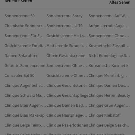
Beliebte Seiten
Alles Sehen
Sonnencreme 50
Sonnencreme Spray
Sonnencreme Auf Wasserbasis
Chemische Sonnencreme
Sonnencreme Lsf 70
Aufpolsternde Augencreme
Sonnencreme Für Empfindliche Haut
Gesichtscreme Mit Lsf 30
Sonnencreme Ohne Alkohol
Gesichtscreme Empfindliche Haut
Mattierende Sonnencreme
Kosmetische Fusspflege
Damen Solaruhren
Ölfreie Gesichtscreme
Nicht Komedogene Sonnencreme
Getönte Sonnencreme
Sonnencreme Ohne Parfum Und Alkohol
Koreanische Kosmetik
Concealer Spf 50
Gesichtscreme Ohne Alkohol
Clinique Mehrfarbig Rouges
Clinique Augenbehandlungen
Clinique Gesichtstoner
Clinique Damen Duschgels & Cremes
Clinique Schwarz Make-up
Clinique Gesichtspflege
Clinique Herren Beauty
Clinique Blau Augen-Make-up
Clinique Damen Bade- & Duschprodukte
Clinique Grün Augen-Make-up
Clinique Blau Make-up
Clinique Hautpflege-Sets
Clinique Klebstoff
Clinique Beige Teint-Make-up
Clinique Rasierlotionen
Clinique Beige Gesichtsprimer