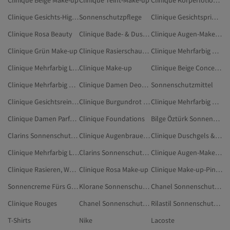
Clinique Beige Make-up
Clinique Teint-Make-up
Clinique Körperlotionen & -cremes
Clinique Gesichts-Highlighter
Sonnenschutzpflege
Clinique Gesichtsprimer
Clinique Rosa Beauty
Clinique Bade- & Duschprodukte
Clinique Augen-Make-up
Clinique Grün Make-up
Clinique Rasierschaum Und -gel
Clinique Mehrfarbig Gesichts-Highlighter
Clinique Mehrfarbig Lidschatten
Clinique Make-up
Clinique Beige Concealer & Korrektoren
Clinique Mehrfarbig Gesichtspuder
Clinique Damen Deodorants Und Roll-ons
Sonnenschutzmittel
Clinique Gesichtsreiniger
Clinique Burgundrot Beauty
Clinique Mehrfarbig Concealer & Korrektoren
Clinique Damen Parfum & Deodorant
Clinique Foundations
Bilge Öztürk Sonnenschutzpflege
Clarins Sonnenschutzmittel
Clinique Augenbrauen-Fixierer
Clinique Duschgels & Cremes
Clinique Mehrfarbig Lippen-Make-up
Clarins Sonnenschutzpflege
Clinique Augen-Make-up-Entferner
Clinique Rasieren, Wachsen, Haarentfernung
Clinique Rosa Make-up
Clinique Make-up-Pinsel
Sonnencreme Fürs Gesicht
Klorane Sonnenschutzpflege
Chanel Sonnenschutzmittel
Clinique Rouges
Chanel Sonnenschutzpflege
Rilastil Sonnenschutzpflege
T-Shirts
Nike
Lacoste