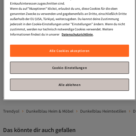
Einkaufsinteressen zugeschnitten sind.
Wenn du auf "Akzeptieren" klickst, erlaubst du uns, diese Cookies für die oben
genannten Zwecke zu verwenden und gegebenenfalls an Dritte, einschließlich Dritte
außerhalb der EU (USA, Türkiye), weiterzugeben. Du kannst deine Zustimmung
jederzeit in den Cookie-Einstellungen unter "Einstellungen" ändern. Wenn du nicht
zustimmst, werden nur technisch notwendige Cookies verwendet. Weitere
Informationen findest du in unserer
Datenschutzrichtlinie
.
Platz 2 der Bestseller
ALTINPAMUK
Neva Pofidik
Marineblaues Rückenlehnenkissen
4.2
(
23
)
Alle Cookies akzeptieren
mit speziell genähten
Versand kostenlos ab 35€
Schnürsenkeln, 44x88 cm
25,
19
€
Cookie-Einstellungen
1
Alle ablehnen
Gesponserte Artikel sind von Verkäufern hervorgehobene Werbeangebote.
Trendyol
Dunkelblau Heim & Möbel
Dunkelblau Heimtextilien
D
Das könnte dir auch gefallen