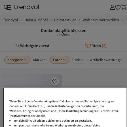
Trendyol
Heim & Möbel
Heimtextilien
Wohnzimmertextilien
Dunkelblau Stuhlkissen
1+ Artikel
Wichtigste zuerst
Filtern
(
2
)
Kategorie
Marke
Farbe
Preis
Artikelbewertung
Wenn Sie auf „Alle Cookies akzeptieren“ klicken, stimmen Sie der Speicherung von
Cookies auf Ihrem Gerät zu, um die Websitenavigation zu verbessern, die
Websitenutzung zu analysieren und unsere Marketingbemühungen zu unterstützen.
Trendyol verwendet Cookies:
um dein Einkaufserlebnis sicher und optimiert zu gestalten.
um personalisierte Inhalte und Werbung anzubieten, die auf deine