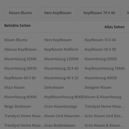
Kissen Blume
Herz Kopfkissen
Kopfkissen 70 X 40
V
Beliebte Seiten
Alles Sehen
Kissen Blume
Herz Kopfkissen
Kopfkissen 70 X 40
Viskose Kopfkissen
Kopfkissen Keilform
Kopfkissen 50 X 50
Kissenbezug 25X40
Kissenbezug 120X40
Kissenbezug 50X50
Kissenbezug 50X30
Kissenbezug 20 X 40
Kopfkissenbezug 70X40
Kopfkissen 60 X 80
Kissenbezug 40 X 25
Kissenbezug 40X50
Visco Kissen
Dekokissen
Designer Kissen
Kissenbezug 80X40
Kopfkissenbezug 80X80
Kissen & Kissenbezug
Beige Sitzkissen
Grün Kissenbezüge
Trendyol Home Kissen Und Kissenbezüge
Trendyol Home Kissen & Kissenbezug
Kissen Und Kissenbezüge
Grün Kissen Und Kissenbezüge
Trendyol Home Kissenbezüge
Grau Bodenkissen
Grün Kissen & Kissenbezug