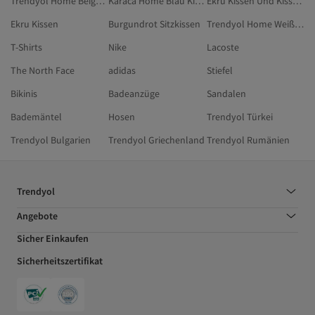
Trendyol Home Beige Kissen Und Kissenbezüge
Karaca Home Blau Kissen & Kissenbezug
Ekru Kissen Und Kissenbezüge
Ekru Kissen
Burgundrot Sitzkissen
Trendyol Home Weiß Kissenbezüge
T-Shirts
Nike
Lacoste
The North Face
adidas
Stiefel
Bikinis
Badeanzüge
Sandalen
Bademäntel
Hosen
Trendyol Türkei
Trendyol Bulgarien
Trendyol Griechenland
Trendyol Rumänien
Trendyol
Angebote
Sicher Einkaufen
Sicherheitszertifikat