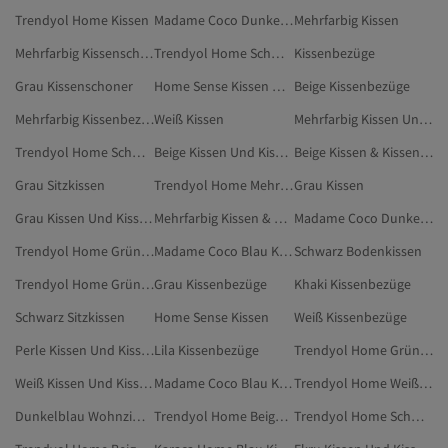
Trendyol Home Kissen
Madame Coco Dunkelblau Kissenbezüge
Mehrfarbig Kissen
Mehrfarbig Kissenschoner
Trendyol Home Schwarz Kissenbezüge
Kissenbezüge
Grau Kissenschoner
Home Sense Kissen & Kissenbezug
Beige Kissenbezüge
Mehrfarbig Kissenbezüge
Weiß Kissen
Mehrfarbig Kissen Und Kissenbezüge
Trendyol Home Schwarz Kissen Und Kissenbezüge
Beige Kissen Und Kissenbezüge
Beige Kissen & Kissenbezug
Grau Sitzkissen
Trendyol Home Mehrfarbig Kissen Und Kissenbezüge
Grau Kissen
Grau Kissen Und Kissenbezüge
Mehrfarbig Kissen & Kissenbezug
Madame Coco Dunkelblau Kissen & Kissenbezug
Trendyol Home Grün Kissen & Kissenbezug
Madame Coco Blau Kissenbezüge
Schwarz Bodenkissen
Trendyol Home Grün Kissenbezüge
Grau Kissenbezüge
Khaki Kissenbezüge
Schwarz Sitzkissen
Home Sense Kissen
Weiß Kissenbezüge
Perle Kissen Und Kissenbezüge
Lila Kissenbezüge
Trendyol Home Grün Kissen Und Kissenbezüge
Weiß Kissen Und Kissenbezüge
Madame Coco Blau Kissen & Kissenbezug
Trendyol Home Weiß Kissen
Dunkelblau Wohnzimmertextilien
Trendyol Home Beige Kissenbezüge
Trendyol Home Schwarz Kissen & Kissenbezug