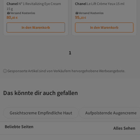
Chanel
Nº 1 Revitalizing Eye Cream
Chanel
Le Lift Crème Yeux 15 ml
Versand Kostenlos
Versand Kostenlos
15 g
Gratis Versand
Gratis Versand
Versand Kostenlos
Versand Kostenlos
80,
95,
85
€
10
€
In den Warenkorb
In den Warenkorb
1
Gesponserte Artikel sind von Verkäufern hervorgehobene Werbeangebote.
Das könnte dir auch gefallen
Gesichtscreme Empfindliche Haut
Aufpolsternde Augencreme
Beliebte Seiten
Alles Sehen