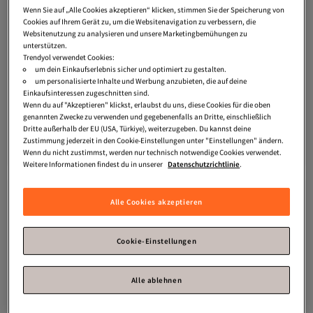
Wenn Sie auf „Alle Cookies akzeptieren“ klicken, stimmen Sie der Speicherung von
Cookies auf Ihrem Gerät zu, um die Websitenavigation zu verbessern, die
Websitenutzung zu analysieren und unsere Marketingbemühungen zu
unterstützen.
Trendyol verwendet Cookies:
um dein Einkaufserlebnis sicher und optimiert zu gestalten.
um personalisierte Inhalte und Werbung anzubieten, die auf deine
Einkaufsinteressen zugeschnitten sind.
Chanel
Intensiver Milch-make-up-
Chanel
Le Lift Flash Parches
Versand Kostenlos
Versand Kostenlos
Wenn du auf "Akzeptieren" klickst, erlaubst du uns, diese Cookies für die oben
entferner Für Augen Und Lippen, 100
Contorno De Ojos
Gratis Versand
Gratis Versand
genannten Zwecke zu verwenden und gegebenenfalls an Dritte, einschließlich
Versand Kostenlos
Versand Kostenlos
ml
50,
101,
59
€
17
€
Dritte außerhalb der EU (USA, Türkiye), weiterzugeben. Du kannst deine
Zustimmung jederzeit in den Cookie-Einstellungen unter "Einstellungen" ändern.
In den Warenkorb
In den Warenkorb
Wenn du nicht zustimmst, werden nur technisch notwendige Cookies verwendet.
Weitere Informationen findest du in unserer
Datenschutzrichtlinie
.
Alle Cookies akzeptieren
Cookie-Einstellungen
Alle ablehnen