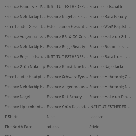
Essence Hand- & Fußpflege
INSTITUT ESTHEDERM Augenpflege
Essence Lidschatten
Essence Mehrfarbig Lidschatten
Essence Nagellacke & Nagellackentferner
Essence Rosa Beauty
Estee Lauder Gesichtscremes
Estee Lauder Gesichtspflege
Essence Weiß Kajalstifte
Essence Augenbrauen-Mascaras
Essence BB- & CC-Cremes
Essence Make-up-Schwämme
Essence Mehrfarbig Nagellacke & Nagellackentferner
Essence Beige Beauty
Essence Braun Lidschatten
Essence Beige Lidschatten
INSTITUT ESTHEDERM Augenbehandlungen
Essence Rosa Lidschatten
Essence Grün Make-up
Essence Künstliche Nägel & Zubehör
Essence Nagellacke
Estee Lauder Hautpflege
Essence Schwarz Eyeliner
Essence Mehrfarbig Concealer & Korrektoren
Essence Mehrfarbig Nagellacke
Essence Augenbrauen-Fixierer
Essence Mehrfarbig Nägel
Essence Nägel
Essence Rot Beauty
Essence Make-up-Pinsel
Essence Lippenkonturenstifte
Essence Grün Kajalstifte
INSTITUT ESTHEDERM Gesichtsseren
T-Shirts
Nike
Lacoste
The North Face
adidas
Stiefel