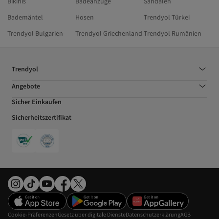
Bikinis
Badeanzüge
Sandalen
Bademäntel
Hosen
Trendyol Türkei
Trendyol Bulgarien
Trendyol Griechenland
Trendyol Rumänien
Trendyol
Angebote
Sicher Einkaufen
Sicherheitszertifikat
Cookie-Präferenzen
Gesetz über digitale Dienste
Datenschutzerklärung
AGB