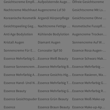
Gesichtscreme Empfindliche Haut
Aufpolsternde Augencreme
Ölfreie Gesichtscreme
Nachtcreme Mischhaut
Augencreme Lsf 50
Gesichtscreme Mit Lsf 30
Koreanische Kosmetik
Arganöl Körperpflege
Gesichtscreme Ohne Alkohol
Gesichtspeeling Gegen Mitesser
Nachtcreme Fettige Haut
Kosmetische Fusspflege
Anti Age Bodylotion
Kühlende Bodylotion
Augencreme Trockene Haut
Kristall Augen
Diamant Augen
Sonnencreme Auf Wasserbasis
Sonnencreme Für Empfindliche Haut
Concealer Spf 50
Essence Rosa Augen-Make-up
Essence Mehrfarbig Gesichtsprimer
Essence Weiß Beauty
Essence Schwarz Make-up
Essence Sonnencremes Für Den Körper
Essence Mehrfarbig BB- & CC-Cremes
Essence Mehrfarbig Make-up
Essence Mehrfarbig Augenbrauenfarben
Essence Gesichts-Highlighter
Essence Rasieren, Wachsen, Haarentfernung
Essence Hand- Und Nagelpflege
Essence Mehrfarbig Teint-Make-up
Essence Mehrfarbig Gesichts-Highlighter
Essence Beauty
Essence Mehrfarbig Gesichtspuder
Essence Mehrfarbig Rouges
Essence Gesichtspuder
Essence Grün Beauty
Essence Weiß Make-up
Essence
Essence Braun Beauty
Essence Make-up-Applikatoren