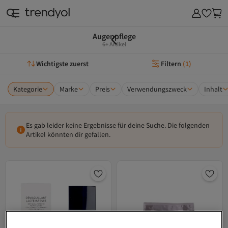
Augenpflege
6+ Artikel
Wichtigste zuerst
Filtern
(
1
)
Kategorie
Marke
Preis
Verwendungszweck
Inhalt
Es gab leider keine Ergebnisse für deine Suche. Die folgenden
Artikel könnten dir gefallen.