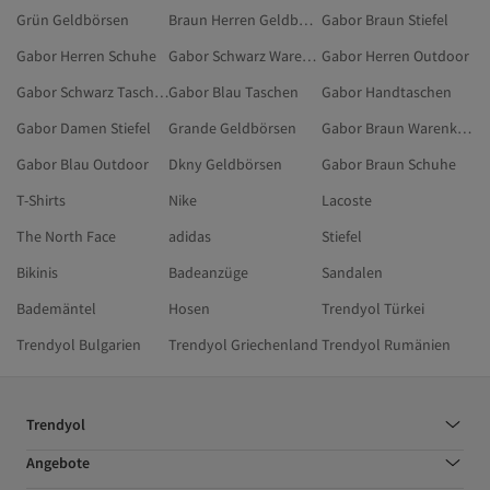
Grün Geldbörsen
Braun Herren Geldbörsen
Gabor Braun Stiefel
Gabor Herren Schuhe
Gabor Schwarz Warenkörbe Und Einkaufstaschen
Gabor Herren Outdoor
Gabor Schwarz Taschen
Gabor Blau Taschen
Gabor Handtaschen
Gabor Damen Stiefel
Grande Geldbörsen
Gabor Braun Warenkörbe Und Einkaufstaschen
Gabor Blau Outdoor
Dkny Geldbörsen
Gabor Braun Schuhe
T-Shirts
Nike
Lacoste
The North Face
adidas
Stiefel
Bikinis
Badeanzüge
Sandalen
Bademäntel
Hosen
Trendyol Türkei
Trendyol Bulgarien
Trendyol Griechenland
Trendyol Rumänien
Trendyol
Angebote