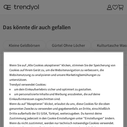
Das könnte dir auch gefallen
Kleine Geldbörsen
Gürtel Ohne Löcher
Kulturtasche Was
Beliebte Seiten
Alles Sehen
Wenn Sie auf „Alle Cookies akzeptieren“ klicken, stimmen Sie der Speicherung von
Cookies auf Ihrem Gerät zu, um die Websitenavigation zu verbessern, die
Kleine Geldbörsen
Gürtel Ohne Löcher
Kulturtasche Wasserdicht
Websitenutzung zu analysieren und unsere Marketingbemühungen zu
unterstützen.
Beuteltaschen
Garn Armbänder
Zitronen Ohrringe
Trendyol verwendet Cookies:
um dein Einkaufserlebnis sicher und optimiert zu gestalten.
Manschettenknöpfe Gold
Kajalstifte Für Empfindliche Augen
Geflochten Gürtel
um personalisierte Inhalte und Werbung anzubieten, die auf deine
Einkaufsinteressen zugeschnitten sind.
Sonnenbrillen Ohne Rahmen
Kulturbeutel Plastik
Frankonia Herrenschuhe
Wenn du auf "Akzeptieren" klickst, erlaubst du uns, diese Cookies für die oben
genannten Zwecke zu verwenden und gegebenenfalls an Dritte, einschließlich
Fahrrad Sonnenbrillen
Ohrringe 333 Gold
Gürtel Mit Kette
Dritte außerhalb der EU (USA, Türkiye), weiterzugeben. Du kannst deine
Ohrringe Gold 585
Silberringe Mit Bernstein
Reizwäsche Gr 58
Zustimmung jederzeit in den Cookie-Einstellungen unter "Einstellungen" ändern.
Wenn du nicht zustimmst, werden nur technisch notwendige Cookies verwendet.