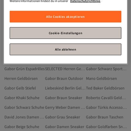
Gold Creolen
Rucksack Mit Rollen
Gabor Grau Accessoires
Weitere Informationen findest du in unserer
Datenschutzrichtlinie
.
Gabor Weiß Accessoires
Gabor Schwarz Outdoor
Gabor Goldfarben Accessoires
Alle Cookies akzeptieren
Gabor Türkis Taschen
Picard Herren Geldbörsen
Gabor Bauchtaschen
Gabor Rot Accessoires
Grün Herren Geldbörsen
Karl Lagerfeld Geldbörsen
Cookie-Einstellungen
Gabor Schwarz Sneaker
Gabor Herren Taschen
Gabor Damen Taschen
Gabor Damen Schuhe
Gabor Braun Espadrilles
Gabor Grün Sneaker
Alle ablehnen
Gabor Herren Sneaker
Gabor Stiefel
Mavi Geldbörsen
Gabor Grün Espadrilles
SELECTED Herren Geldbörsen
Gabor Schwarz Sport & Outdoors
Herren Geldbörsen
Gabor Braun Outdoor
Mano Geldbörsen
Gabor Gelb Stiefel
Liebeskind Berlin Geldbörsen
Ted Baker Geldbörsen
Gabor Khaki Schuhe
Gabor Braun Sneaker
Roberto Cavalli Geldbörsen
Gabor Schwarz Schuhe
Gerry Weber Damen Geldbörsen
Gabor Türkis Accessoires
David Jones Damen Geldbörsen
Gabor Grau Sneaker
Gabor Braun Taschen
Gabor Beige Schuhe
Gabor Damen Sneaker
Gabor Goldfarben Sneaker