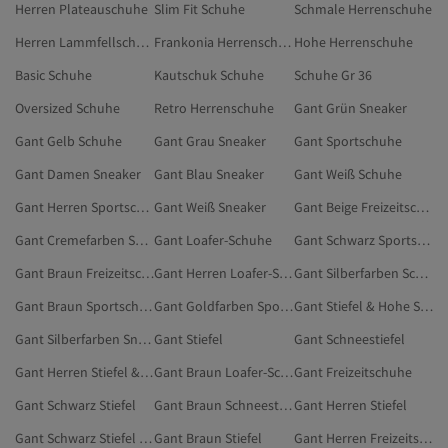
Herren Plateauschuhe
Slim Fit Schuhe
Schmale Herrenschuhe
Herren Lammfellschuhe
Frankonia Herrenschuhe
Hohe Herrenschuhe
Basic Schuhe
Kautschuk Schuhe
Schuhe Gr 36
Oversized Schuhe
Retro Herrenschuhe
Gant Grün Sneaker
Gant Gelb Schuhe
Gant Grau Sneaker
Gant Sportschuhe
Gant Damen Sneaker
Gant Blau Sneaker
Gant Weiß Schuhe
Gant Herren Sportschuhe
Gant Weiß Sneaker
Gant Beige Freizeitschuhe
Gant Cremefarben Sportschuhe
Gant Loafer-Schuhe
Gant Schwarz Sportschuhe
Gant Braun Freizeitschuhe
Gant Herren Loafer-Schuhe
Gant Silberfarben Schuhe
Gant Braun Sportschuhe
Gant Goldfarben Sportschuhe
Gant Stiefel & Hohe Stiefel
Gant Silberfarben Sneaker
Gant Stiefel
Gant Schneestiefel
Gant Herren Stiefel & Hohe Stiefel
Gant Braun Loafer-Schuhe
Gant Freizeitschuhe
Gant Schwarz Stiefel
Gant Braun Schneestiefel
Gant Herren Stiefel
Gant Schwarz Stiefel & Hohe Stiefel
Gant Braun Stiefel
Gant Herren Freizeitschuhe