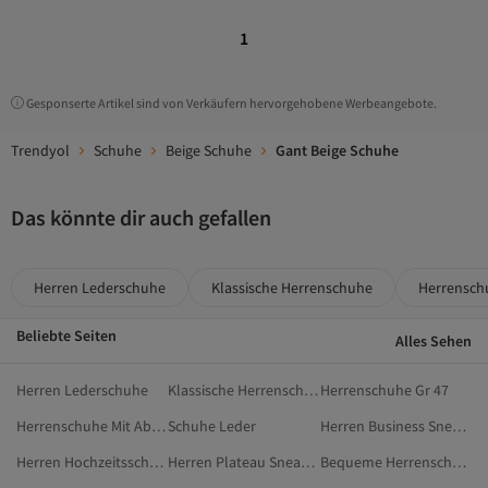
1
Gesponserte Artikel sind von Verkäufern hervorgehobene Werbeangebote.
Trendyol
Schuhe
Beige Schuhe
Gant Beige Schuhe
Das könnte dir auch gefallen
Herren Lederschuhe
Klassische Herrenschuhe
Herrensch
Beliebte Seiten
Alles Sehen
Herren Lederschuhe
Klassische Herrenschuhe
Herrenschuhe Gr 47
Herrenschuhe Mit Absatz
Schuhe Leder
Herren Business Sneaker
Herren Hochzeitsschuhe
Herren Plateau Sneaker
Bequeme Herrenschuhe