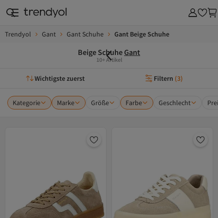
Trendyol
Gant
Gant Schuhe
Gant Beige Schuhe
Beige Schuhe
Gant
10+ Artikel
Wichtigste zuerst
Filtern
(
3
)
Kategorie
Marke
Größe
Farbe
Geschlecht
Pre