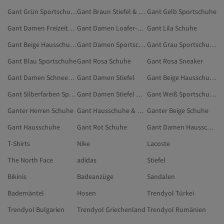
Gant Grün Sportschuhe
Gant Braun Stiefel & Hohe Stiefel
Gant Gelb Sportschuhe
Gant Damen Freizeitschuhe
Gant Damen Loafer-Schuhe
Gant Lila Schuhe
Gant Beige Hausschuhe & Hausstiefel
Gant Damen Sportschuhe
Gant Grau Sportschuhe
Gant Blau Sportschuhe
Gant Rosa Schuhe
Gant Rosa Sneaker
Gant Damen Schneestiefel
Gant Damen Stiefel
Gant Beige Hausschuhe
Gant Silberfarben Sportschuhe
Gant Damen Stiefel & Hohe Stiefel
Gant Weiß Sportschuhe
Ganter Herren Schuhe
Gant Hausschuhe & Hausstiefel
Ganter Beige Schuhe
Gant Hausschuhe
Gant Rot Schuhe
Gant Damen Hausschuhe & Hausstiefel
T-Shirts
Nike
Lacoste
The North Face
adidas
Stiefel
Bikinis
Badeanzüge
Sandalen
Bademäntel
Hosen
Trendyol Türkei
Trendyol Bulgarien
Trendyol Griechenland
Trendyol Rumänien