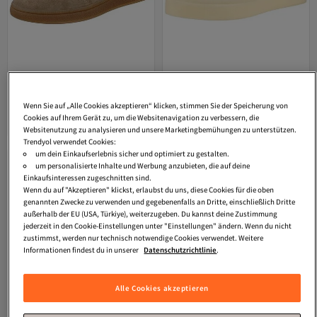
Gant
Sneaker
Gant
Sneaker
Wenn Sie auf „Alle Cookies akzeptieren“ klicken, stimmen Sie der Speicherung von
Versand Kostenlos
Versand Kostenlos
Cookies auf Ihrem Gerät zu, um die Websitenavigation zu verbessern, die
Gratis Versand
Gratis Versand
129,
103,
95
€
95
€
Versand Kostenlos
Versand Kostenlos
Websitenutzung zu analysieren und unsere Marketingbemühungen zu unterstützen.
Trendyol verwendet Cookies:
um dein Einkaufserlebnis sicher und optimiert zu gestalten.
um personalisierte Inhalte und Werbung anzubieten, die auf deine
Einkaufsinteressen zugeschnitten sind.
Wenn du auf "Akzeptieren" klickst, erlaubst du uns, diese Cookies für die oben
genannten Zwecke zu verwenden und gegebenenfalls an Dritte, einschließlich Dritte
außerhalb der EU (USA, Türkiye), weiterzugeben. Du kannst deine Zustimmung
jederzeit in den Cookie-Einstellungen unter "Einstellungen" ändern. Wenn du nicht
zustimmst, werden nur technisch notwendige Cookies verwendet. Weitere
Informationen findest du in unserer
Datenschutzrichtlinie
.
Alle Cookies akzeptieren