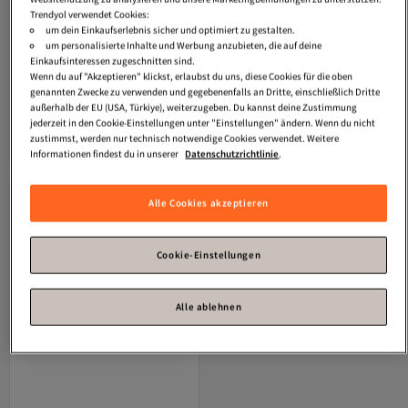
Trendyol verwendet Cookies:
um dein Einkaufserlebnis sicher und optimiert zu gestalten.
um personalisierte Inhalte und Werbung anzubieten, die auf deine
Einkaufsinteressen zugeschnitten sind.
Wenn du auf "Akzeptieren" klickst, erlaubst du uns, diese Cookies für die oben
Glam Of Sweden
Eyeliner Twist #grey
L'Oreal Paris
Perfect Slim By
0,3 gr
Superliner #02-grey 0,6 ml
genannten Zwecke zu verwenden und gegebenenfalls an Dritte, einschließlich Dritte
Versand kostenlos ab 35€
Versand kostenlos ab 35€
außerhalb der EU (USA, Türkiye), weiterzugeben. Du kannst deine Zustimmung
16,
23,
09
€
03
€
jederzeit in den Cookie-Einstellungen unter "Einstellungen" ändern. Wenn du nicht
zustimmst, werden nur technisch notwendige Cookies verwendet. Weitere
In den Warenkorb
In den Warenkorb
Informationen findest du in unserer
Datenschutzrichtlinie
.
Alle Cookies akzeptieren
Cookie-Einstellungen
Alle ablehnen