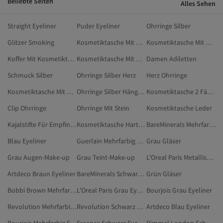
Beliebte Seiten
Alles Sehen
Straight Eyeliner
Puder Eyeliner
Ohrringe Silber
Glitzer Smoking
Kosmetiktasche Mit Bügelverschluss
Kosmetiktasche Mit Pinselfach
Koffer Mit Kosmetiktasche
Kosmetiktasche Mit Clipverschluss
Damen Adiletten
Schmuck Silber
Ohrringe Silber Herz
Herz Ohrringe
Kosmetiktasche Mit Kordelzug
Ohrringe Silber Hängend
Kosmetiktasche 2 Fächer
Clip Ohrringe
Ohrringe Mit Stein
Kosmetiktasche Leder
Kajalstifte Für Empfindliche Augen
Kosmetiktasche Hartschale
BareMinerals Mehrfarbig Eyeliner
Blau Eyeliner
Guerlain Mehrfarbig Eyeliner
Grau Gläser
Grau Augen-Make-up
Grau Teint-Make-up
L'Oreal Paris Metallisch Eyeliner
Artdeco Braun Eyeliner
BareMinerals Schwarz Eyeliner
Grün Gläser
Bobbi Brown Mehrfarbig Eyeliner
L'Oreal Paris Grau Eyeliner
Bourjois Grau Eyeliner
Revolution Mehrfarbig Eyeliner
Revolution Schwarz Eyeliner
Artdeco Blau Eyeliner