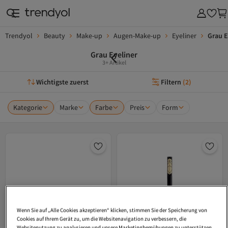
Trendyol
Beauty
Make-up
Augen-Make-up
Eyeliner
Grau E
Grau Eyeliner
3+ Artikel
Wichtigste zuerst
Filtern
(
2
)
Kategorie
Marke
Farbe
Preis
Form
Wenn Sie auf „Alle Cookies akzeptieren“ klicken, stimmen Sie der Speicherung von
Cookies auf Ihrem Gerät zu, um die Websitenavigation zu verbessern, die
Websitenutzung zu analysieren und unsere Marketingbemühungen zu unterstützen.