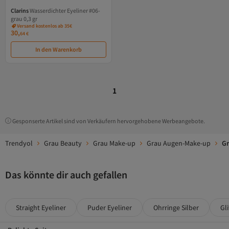
Clarins
Wasserdichter Eyeliner #06-
grau 0,3 gr
Versand kostenlos ab 35€
30,
64
€
In den Warenkorb
1
Gesponserte Artikel sind von Verkäufern hervorgehobene Werbeangebote.
Trendyol
Grau Beauty
Grau Make-up
Grau Augen-Make-up
Gr
Das könnte dir auch gefallen
Straight Eyeliner
Puder Eyeliner
Ohrringe Silber
Gl