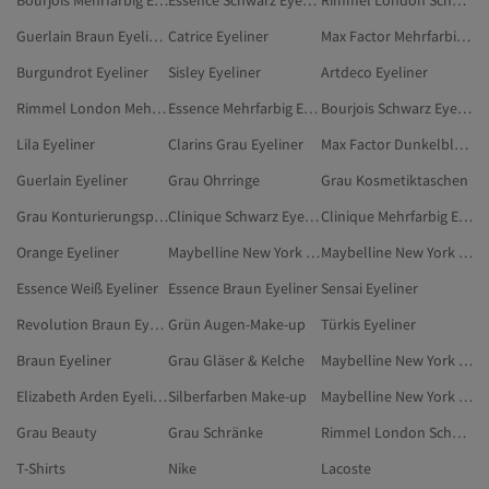
Bourjois Mehrfarbig Eyeliner
Essence Schwarz Eyeliner
Rimmel London Schwarz Eyeliner
Guerlain Braun Eyeliner
Catrice Eyeliner
Max Factor Mehrfarbig Eyeliner
Burgundrot Eyeliner
Sisley Eyeliner
Artdeco Eyeliner
Rimmel London Mehrfarbig Eyeliner
Essence Mehrfarbig Eyeliner
Bourjois Schwarz Eyeliner
Lila Eyeliner
Clarins Grau Eyeliner
Max Factor Dunkelblau Eyeliner
Guerlain Eyeliner
Grau Ohrringe
Grau Kosmetiktaschen
Grau Konturierungsprodukte
Clinique Schwarz Eyeliner
Clinique Mehrfarbig Eyeliner
Orange Eyeliner
Maybelline New York Grau Kajalstifte
Maybelline New York Eyeliner
Essence Weiß Eyeliner
Essence Braun Eyeliner
Sensai Eyeliner
Revolution Braun Eyeliner
Grün Augen-Make-up
Türkis Eyeliner
Braun Eyeliner
Grau Gläser & Kelche
Maybelline New York Mehrfarbig Eyeliner
Elizabeth Arden Eyeliner
Silberfarben Make-up
Maybelline New York Grün Kajalstifte
Grau Beauty
Grau Schränke
Rimmel London Schwarz Kajalstifte
T-Shirts
Nike
Lacoste