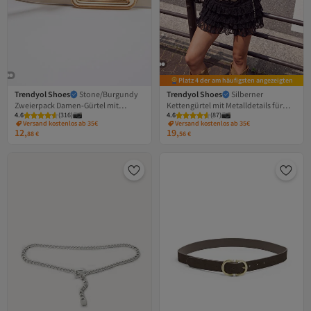
Platz 4 der am häufigsten angezeigten
Trendyol Shoes
Stone/Burgundy
Trendyol Shoes
Silberner
Zweierpack Damen-Gürtel mit
Kettengürtel mit Metalldetails für
4.6
(
316
)
4.6
(
87
)
rechteckiger Schnalle
Damen TWOAW26KE00012
Versand kostenlos ab 35€
Versand kostenlos ab 35€
TWOAW25KE00009
12,
19,
88
€
56
€