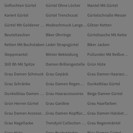
Geflochten Gürtel
Gürtel Ohne Löcher
Mantel Mit Gürtel
Kariert Gürtel
Gürtel Trenchcoat
Gürtelschnalle Messer
Gürtel Mit Goldener Schnalle
Modeschmuck Lange Ketten
Glitzer Ketten
Beuteltaschen
Biker Ohrringe
Gürteltasche Mit Kette
Ketten Mit Buchstaben
Leder Strapsgürtel
Biker Jacken
Steppmantel
Winter Bekleidung
Pullunder Mit Reißverschluss
Still Bh Mit Spitze
Damen Brillengestelle
Grün Hüte
Grau Damen Schmuck
Grau Gepäck
Grau Damen Haaraccessoires
Grau Schränke
Grau Damen Regenmäntel
Dunkelblau Gürtel
Dunkelblau Damen Gürtel
Grau Haaraccessoires
Beige Damen Gürtel
Grün Herren Gürtel
Grau Gardine
Grau Haarfarben
Grau Damen Accessoires
Grau Damen Kopftücher
Grau Damen Halsketten
Grau Nagellacke
Trendyol Collection Schwarz Gürtel
Grau Regenmäntel
Grau Hüte
Grau Buchständer
Blau Damen Gürtel