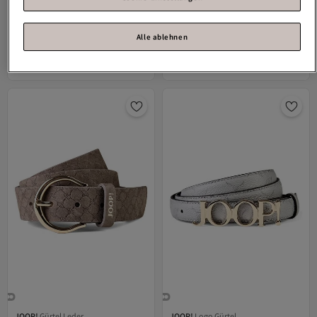
Vanzetti
Gürtel
JOOP!
Gürtel
Alle ablehnen
Versand Kostenlos
Gratis Versand
Versand kostenlos ab 35€
Versand Kostenlos
27,
89,
57
€
95
€
JOOP!
Gürtel Leder
JOOP!
Logo Gürtel