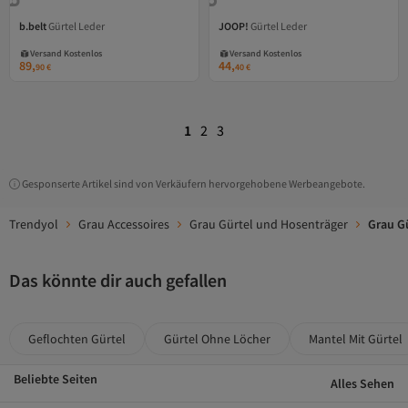
b.belt
Gürtel Leder
JOOP!
Gürtel Leder
Versand Kostenlos
Versand Kostenlos
Gratis Versand
Gratis Versand
Versand Kostenlos
Versand Kostenlos
89,
44,
90
€
40
€
1
2
3
Gesponserte Artikel sind von Verkäufern hervorgehobene Werbeangebote.
Trendyol
Grau Accessoires
Grau Gürtel und Hosenträger
Grau G
Das könnte dir auch gefallen
Geflochten Gürtel
Gürtel Ohne Löcher
Mantel Mit Gürtel
Beliebte Seiten
Alles Sehen