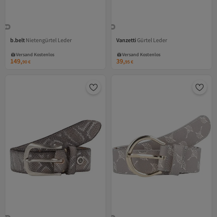
b.belt
Nietengürtel Leder
Vanzetti
Gürtel Leder
Versand Kostenlos
Versand Kostenlos
Gratis Versand
Gratis Versand
Versand Kostenlos
Versand Kostenlos
149,
39,
90
€
95
€