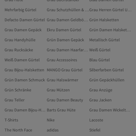
Mehrfarbig Gürtel
Grau Schutzhüllen & Etuis
Grau Herren Gürtel Und Hosenträger
Defacto Damen Gürtel
Grau Damen Geldbörsen
Grün Halsketten
Grau Damen Gepäck
Ekru Damen Gürtel
Grün Damen Halsketten
Grau Handyhülle
Grün Damen Gepäck
Metallisch Gürtel
Grau Rucksäcke
Grau Damen Haarfarben
Weiß Gürtel
Weiß Damen Gürtel
Grau Accessoires
Blau Gürtel
Grau Bijou-Halsketten
MANGO Grau Gürtel
Silberfarben Gürtel
Grün Damen Schmuck
Grau Halswärmer
Grün Gepäckhüllen
Grün Schränke
Grau Mützen
Grau Anzüge
Grau Teller
Grau Damen Beauty
Grau Jacken
Grau Damen Bijou-Halsketten
Barts Grau Hüte
Grau Damen Wickeltaschen
T-Shirts
Nike
Lacoste
The North Face
adidas
Stiefel