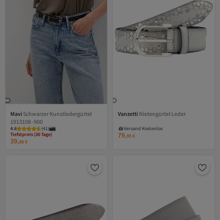
Mavi
Schwarzer Kunstledergürtel
Vanzetti
Nietengürtel Leder
Tiefstpreis (30 Tage)
Versand Kostenlos
1913108 -900
Versand Kostenlos
Gratis Versand
4.6
Gratis Versand
(
41
)
Versand Kostenlos
79,
Tiefstpreis (30 Tage)
95
€
39,
86
€