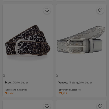
b.belt
Gürtel Leder
Vanzetti
Nietengürtel Leder
Versand Kostenlos
Versand Kostenlos
Gratis Versand
Gratis Versand
Versand Kostenlos
Versand Kostenlos
99,
79,
90
€
95
€