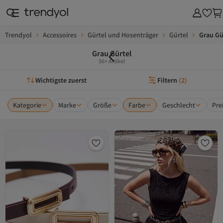
Trendyol
Accessoires
Gürtel und Hosenträger
Gürtel
Grau Gü
Grau Gürtel
56+ Artikel
Wichtigste zuerst
Filtern
(
2
)
Kategorie
Marke
Größe
Farbe
Geschlecht
Pre