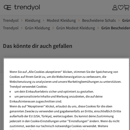
Trendyol
Kleidung
Modest Kleidung
Bescheidene Schals
Grün
Trendyol
Grün Kleidung
Grün Modest Kleidung
Grün Bescheiden
Das könnte dir auch gefallen
Strickschal
Karierte Schals
Schal Extra Lang
Schal O
Wenn Sie auf „Alle Cookies akzeptieren“ klicken, stimmen Sie der Speicherung von
Beliebte Seiten
Cookies auf Ihrem Gerät zu, um die Websitenavigation zu verbessern, die
Alles Sehen
Websitenutzung zu analysieren und unsere Marketingbemühungen zu unterstützen.
Trendyol verwendet Cookies:
Strickschal
Karierte Schals
Schal Extra Lang
um dein Einkaufserlebnis sicher und optimiert zu gestalten.
um personalisierte Inhalte und Werbung anzubieten, die auf deine
Schal Orientalisch
Viskose Schal
Dreiecksschal
Einkaufsinteressen zugeschnitten sind.
Wenn du auf "Akzeptieren" klickst, erlaubst du uns, diese Cookies für die oben
Dünner Schal
Schal Bunt
Strickmuster Schal Dünne Wolle
genannten Zwecke zu verwenden und gegebenenfalls an Dritte, einschließlich Dritte
außerhalb der EU (USA, Türkiye), weiterzugeben. Du kannst deine Zustimmung
Plüsch Schal
Satin Schal
Crinkle Schal
jederzeit in den Cookie-Einstellungen unter "Einstellungen" ändern. Wenn du nicht
zustimmst, werden nur technisch notwendige Cookies verwendet. Weitere