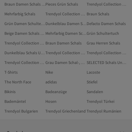
Braun Damen Schals Und Tücher
Pieces Grün Schals
Trendyol Collection Mehrfarbig Schals
Mehrfarbig Schals
Trendyol Collection Braun Schals
Braun Schals
Grün Damen Schultertuch
Dunkelblau Damen Schals Und Tücher
Defacto Damen Schals
Beige Damen Schals Und Tücher
Mehrfarbig Damen Schals
Grün Schultertuch
Trendyol Collection Beige Schals
Braun Damen Schals
Grau Herren Schals
Dunkelblau Schals Und Tücher
Trendyol Collection Ekru Schals Und Tücher
Trendyol Collection Dunkelblau Schals
Trendyol Collection Ekru Schals
Grau Damen Schal-, Mütze- Und Handschuh-Sets
SELECTED Schals Und Tücher
T-Shirts
Nike
Lacoste
The North Face
adidas
Stiefel
Bikinis
Badeanzüge
Sandalen
Bademäntel
Hosen
Trendyol Türkei
Trendyol Bulgarien
Trendyol Griechenland
Trendyol Rumänien