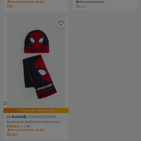
Versand kostenlos ab 35€
Versand Kostenlos
19
35,
€
21
€
Platz 9 der Top-Favoriten
LC Waikiki
LCW ACCESSORIES
Spiderman bedruckter Schal und
2.5
(
4
)
Mütze für Jungen
Versand kostenlos ab 35€
28,
38
€