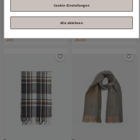
Cookie-Einstellungen
Alle ablehnen
LC Waikiki
Herren-Schal mit
LC Waikiki
Gemusterter Herrenschal
Karomuster
Versand kostenlos ab 35€
Versand kostenlos ab 35€
19
16,
€
90
€