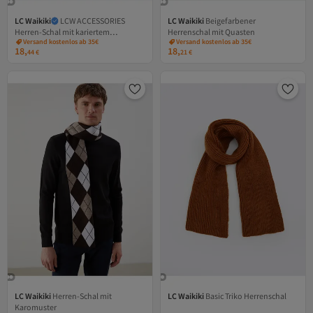
LC Waikiki
LCW ACCESSORIES
LC Waikiki
Beigefarbener
Herren-Schal mit kariertem
Herrenschal mit Quasten
Versand kostenlos ab 35€
Versand kostenlos ab 35€
Karomuster
18,
18,
44
€
21
€
LC Waikiki
Herren-Schal mit
LC Waikiki
Basic Triko Herrenschal
Versand Kostenlos
Karomuster
Gratis Versand