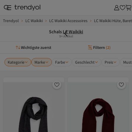
Trendyol
LC Waikiki
LC Waikiki Accessoires
LC Waikiki Hüte, Bar
Schals
LC Waikiki
9+ Artikel
Wichtigste zuerst
Filtern
(
2
)
Kategorie
Marke
Farbe
Geschlecht
Preis
Must