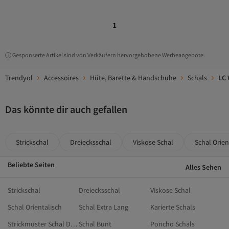
1
Gesponserte Artikel sind von Verkäufern hervorgehobene Werbeangebote.
Trendyol
Accessoires
Hüte, Barette & Handschuhe
Schals
LC 
Das könnte dir auch gefallen
Strickschal
Dreiecksschal
Viskose Schal
Schal Orien
Beliebte Seiten
Alles Sehen
Strickschal
Dreiecksschal
Viskose Schal
Schal Orientalisch
Schal Extra Lang
Karierte Schals
Strickmuster Schal Dünne Wolle
Schal Bunt
Poncho Schals