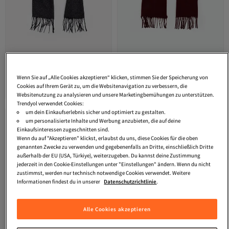
LC Waikiki
LCW ACCESSORIES
LC Waikiki
Peak New Season
Wenn Sie auf „Alle Cookies akzeptieren“ klicken, stimmen Sie der Speicherung von
Gemusterter Herrenschal mit
Kurzer Herrenschal mit Quasten
Versand kostenlos ab 35€
Versand kostenlos ab 35€
Quasten (W4)
Cookies auf Ihrem Gerät zu, um die Websitenavigation zu verbessern, die
18,
29,
46
€
72
€
Websitenutzung zu analysieren und unsere Marketingbemühungen zu unterstützen.
Trendyol verwendet Cookies:
um dein Einkaufserlebnis sicher und optimiert zu gestalten.
um personalisierte Inhalte und Werbung anzubieten, die auf deine
Einkaufsinteressen zugeschnitten sind.
Wenn du auf "Akzeptieren" klickst, erlaubst du uns, diese Cookies für die oben
genannten Zwecke zu verwenden und gegebenenfalls an Dritte, einschließlich Dritte
außerhalb der EU (USA, Türkiye), weiterzugeben. Du kannst deine Zustimmung
jederzeit in den Cookie-Einstellungen unter "Einstellungen" ändern. Wenn du nicht
zustimmst, werden nur technisch notwendige Cookies verwendet. Weitere
Informationen findest du in unserer
Datenschutzrichtlinie
.
Alle Cookies akzeptieren