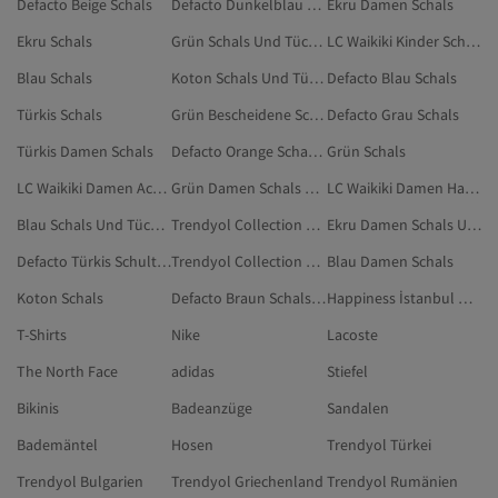
Defacto Beige Schals
Defacto Dunkelblau Schals
Ekru Damen Schals
Ekru Schals
Grün Schals Und Tücher
LC Waikiki Kinder Schal-, Mütze- Und Handschuh-Sets
Blau Schals
Koton Schals Und Tücher
Defacto Blau Schals
Türkis Schals
Grün Bescheidene Schals
Defacto Grau Schals
Türkis Damen Schals
Defacto Orange Schals Und Tücher
Grün Schals
LC Waikiki Damen Accessoires
Grün Damen Schals Und Tücher
LC Waikiki Damen Handschuhe
Blau Schals Und Tücher
Trendyol Collection Damen Schals Und Tücher
Ekru Damen Schals Und Tücher
Defacto Türkis Schultertuch
Trendyol Collection Schwarz Schals
Blau Damen Schals
Koton Schals
Defacto Braun Schals Und Tücher
Happiness İstanbul Damen Schals Und Tücher
T-Shirts
Nike
Lacoste
The North Face
adidas
Stiefel
Bikinis
Badeanzüge
Sandalen
Bademäntel
Hosen
Trendyol Türkei
Trendyol Bulgarien
Trendyol Griechenland
Trendyol Rumänien