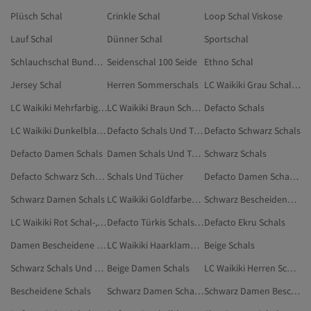
Plüsch Schal
Crinkle Schal
Loop Schal Viskose
Lauf Schal
Dünner Schal
Sportschal
Schlauchschal Bundeswehr
Seidenschal 100 Seide
Ethno Schal
Jersey Schal
Herren Sommerschals
LC Waikiki Grau Schal-, Mütze- Und Handschuh-Sets
LC Waikiki Mehrfarbig Schal-, Mütze- Und Handschuh-Sets
LC Waikiki Braun Schal-, Mütze- Und Handschuh-Sets
Defacto Schals
LC Waikiki Dunkelblau Schal-, Mütze- Und Handschuh-Sets
Defacto Schals Und Tücher
Defacto Schwarz Schals
Defacto Damen Schals
Damen Schals Und Tücher
Schwarz Schals
Defacto Schwarz Schals Und Tücher
Schals Und Tücher
Defacto Damen Schals Und Tücher
Schwarz Damen Schals
LC Waikiki Goldfarben Schal-, Mütze- Und Handschuh-Sets
Schwarz Bescheidene Schals
LC Waikiki Rot Schal-, Mütze- Und Handschuh-Sets
Defacto Türkis Schals Und Tücher
Defacto Ekru Schals
Damen Bescheidene Schals
LC Waikiki Haarklammer
Beige Schals
Schwarz Schals Und Tücher
Beige Damen Schals
LC Waikiki Herren Schal-, Mütze- Und Handschuh-Sets
Bescheidene Schals
Schwarz Damen Schals Und Tücher
Schwarz Damen Bescheidene Schals