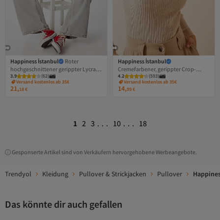
Happiness İstanbul
Roter
Happiness İstanbul
hochgeschnittener gerippter Lycra-
Cremefarbener, gerippter Crop-
3.9
(
62
)
4.2
(
593
)
Pullover für Damen DD01007
Strickpullover mit Polokragen für
Versand kostenlos ab 35€
Versand kostenlos ab 35€
Damen VA00028
21,
14,
18
€
99
€
1
2
3
...
10
...
18
Gesponserte Artikel sind von Verkäufern hervorgehobene Werbeangebote.
Trendyol
Kleidung
Pullover & Strickjacken
Pullover
Happines
Das könnte dir auch gefallen