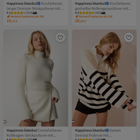
Happiness İstanbul
Ecrufarbener,
Happiness İstanbul
Ecrufarbener,
langer Oversize-Strickpullover mit V-
gestreifter Rollkragenpullover mit
4.3
(
514
)
4.5
(
183
)
Ausschnitt für Damen, BP00140
Oversize-Strick für Damen DD01143
Versand kostenlos ab 35€
Versand kostenlos ab 35€
19,
20,
75
€
69
€
Happiness İstanbul
Cremefarbener
Happiness İstanbul
Damen
Rollkragen-Strickpullover mit
Oversize Pullover mit
4.4
(
379
)
4.1
(
199
)