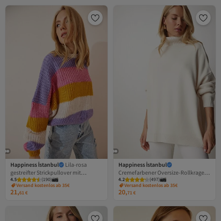
Happiness İstanbul
Lila-rosa
Happiness İstanbul
gestreifter Strickpullover mit
Cremefarbener Oversize-Rollkragen-
4.5
(
190
)
4.2
(
497
)
Ballonärmeln für Damen BV00002
Strickpullover für Damen BV00084
Versand kostenlos ab 35€
Versand kostenlos ab 35€
21,
20,
61
€
71
€