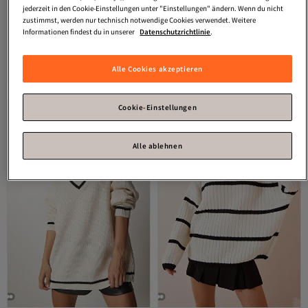
jederzeit in den Cookie-Einstellungen unter "Einstellungen" ändern. Wenn du nicht
zustimmst, werden nur technisch notwendige Cookies verwendet. Weitere
Informationen findest du in unserer
Datenschutzrichtlinie
.
Happiness İstanbul
Damen-
Happiness İstanbul
Strickpullover in Übergröße in
Cremefarbener Strickpullover mit
4.3
(
116
)
4.8
(
286
)
Bonbonrosa PN00054
Rüschendetail für Damen YY00169
Versand kostenlos ab 35€
Versand kostenlos ab 35€
Alle Cookies akzeptieren
24,
24,
56
€
15
€
Cookie-Einstellungen
Alle ablehnen