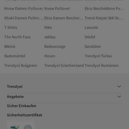
Know Damen Pullover
Know Pullover
Ekru Bescheidene Pullover
Khaki Damen Pullover & Strickjacken
Ekru Damen Bescheidene Pullover
Trend Alaçatı Stili Schwarz Pullover
T-Shirts
Nike
Lacoste
The North Face
adidas
Stiefel
Bikinis
Badeanzüge
Sandalen
Bademäntel
Hosen
Trendyol Türkei
Trendyol Bulgarien
Trendyol Griechenland
Trendyol Rumänien
Trendyol
Angebote
Sicher Einkaufen
Sicherheitszertifikat