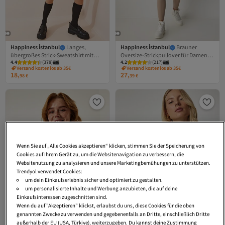
Happiness İstanbul
Langes,
Happiness İstanbul
Brauner
übergroßes Strick-Sweatshirt mit
Oversize-Strickpullover für Damen
4.4
(
378
)
4.2
(
217
)
Knochenstreifen für Damen YY00078
PN00054
Versand kostenlos ab 35€
Versand kostenlos ab 35€
18,
27,
98
€
39
€
Wenn Sie auf „Alle Cookies akzeptieren“ klicken, stimmen Sie der Speicherung von
Cookies auf Ihrem Gerät zu, um die Websitenavigation zu verbessern, die
Websitenutzung zu analysieren und unsere Marketingbemühungen zu unterstützen.
Trendyol verwendet Cookies:
um dein Einkaufserlebnis sicher und optimiert zu gestalten.
um personalisierte Inhalte und Werbung anzubieten, die auf deine
Einkaufsinteressen zugeschnitten sind.
Wenn du auf "Akzeptieren" klickst, erlaubst du uns, diese Cookies für die oben
genannten Zwecke zu verwenden und gegebenenfalls an Dritte, einschließlich Dritte
außerhalb der EU (USA, Türkiye), weiterzugeben. Du kannst deine Zustimmung