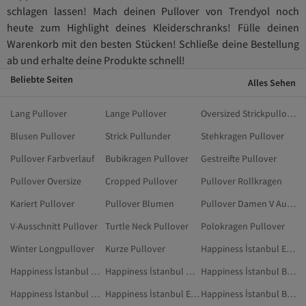
schlagen lassen! Mach deinen Pullover von Trendyol noch
heute zum Highlight deines Kleiderschranks! Fülle deinen
Warenkorb mit den besten Stücken! Schließe deine Bestellung
ab und erhalte deine Produkte schnell!
Beliebte Seiten
Alles Sehen
Lang Pullover
Lange Pullover
Oversized Strickpullover
Blusen Pullover
Strick Pullunder
Stehkragen Pullover
Pullover Farbverlauf
Bubikragen Pullover
Gestreifte Pullover
Pullover Oversize
Cropped Pullover
Pullover Rollkragen
Kariert Pullover
Pullover Blumen
Pullover Damen V Ausschnitt
V-Ausschnitt Pullover
Turtle Neck Pullover
Polokragen Pullover
Winter Longpullover
Kurze Pullover
Happiness İstanbul Ekru Pullunder
Happiness İstanbul Orange Pullover
Happiness İstanbul Dunkelblau Pullover & Strickjacken
Happiness İstanbul Beige Pullunder
Happiness İstanbul Dunkelblau Pullunder
Happiness İstanbul Ekru Pullover & Strickjacken
Happiness İstanbul Blau Pullover & Strickjacken