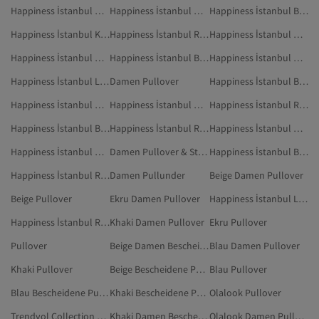
Happiness İstanbul Grün Pullunder
Happiness İstanbul Grau Pullunder
Happiness İstanbul Beige Pullover & Strickjacken
Happiness İstanbul Khaki Pullover & Strickjacken
Happiness İstanbul Rosa Pullunder
Happiness İstanbul Gelb Pullover & Strickjacken
Happiness İstanbul Grau Pullover & Strickjacken
Happiness İstanbul Burgundrot Pullover
Happiness İstanbul Mehrfarbig Pullover & Strickjacken
Happiness İstanbul Lila Pullover
Damen Pullover
Happiness İstanbul Braun Pullunder
Happiness İstanbul Grün Pullover & Strickjacken
Happiness İstanbul Orange Pullunder
Happiness İstanbul Rot Pullover
Happiness İstanbul Braun Pullover & Strickjacken
Happiness İstanbul Rosa Pullover & Strickjacken
Happiness İstanbul Weiß Pullover & Strickjacken
Happiness İstanbul Orange Pullover & Strickjacken
Damen Pullover & Strickjacken
Happiness İstanbul Burgundrot Pullover & Strickjacken
Happiness İstanbul Rot Pullunder
Damen Pullunder
Beige Damen Pullover
Beige Pullover
Ekru Damen Pullover
Happiness İstanbul Lila Pullover & Strickjacken
Happiness İstanbul Rot Pullover & Strickjacken
Khaki Damen Pullover
Ekru Pullover
Pullover
Beige Damen Bescheidene Pullover
Blau Damen Pullover
Khaki Pullover
Beige Bescheidene Pullover
Blau Pullover
Blau Bescheidene Pullover
Khaki Bescheidene Pullover
Olalook Pullover
Trendyol Collection Damen Pullover
Khaki Damen Bescheidene Pullover
Olalook Damen Pullover