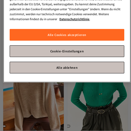
außerhalb der EU (USA, Türkiye), weiterzugeben. Du kannst deine Zustimmung
jederzeit in den Cookie-Einstellungen unter "Einstellungen" ändern. Wenn du nicht
zustimmst, werden nur technisch notwendige Cookies verwendet. Weitere
Olalook
Schwarzer Strickpullover
Olalook
Damen Nerz Thessaloniki
Informationen findest du in unserer
Datenschutzrichtlinie
.
mit Kreuzkragen für Damen KZK-
Casual Strickpullover KZK-19000051
4.2
(
481
)
4.4
(
278
)
19000192
Versand kostenlos ab 35€
Versand kostenlos ab 35€
20,
14,
19
€
17
€
Alle Cookies akzeptieren
Cookie-Einstellungen
Alle ablehnen