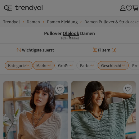
Trendyol
Damen
Damen Kleidung
Damen Pullover & Strickjack
Pullover
Olalook
Damen
169+ Artikel
Wichtigste zuerst
Filtern
(
3
)
Kategorie
Marke
Größe
Farbe
Geschlecht
Pre