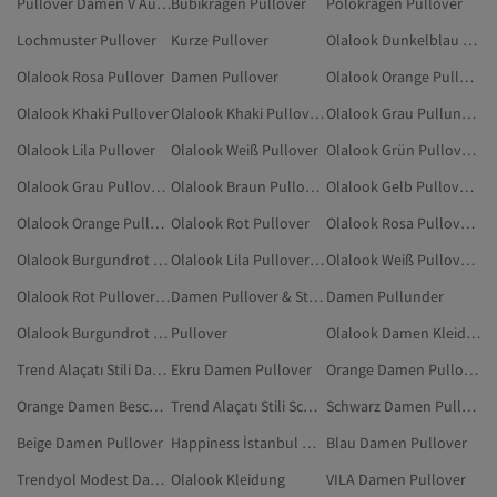
Pullover Damen V Ausschnitt
Bubikragen Pullover
Polokragen Pullover
Lochmuster Pullover
Kurze Pullover
Olalook Dunkelblau Pullover & Strickjacken
Olalook Rosa Pullover
Damen Pullover
Olalook Orange Pullover
Olalook Khaki Pullover
Olalook Khaki Pullover & Strickjacken
Olalook Grau Pullunder
Olalook Lila Pullover
Olalook Weiß Pullover
Olalook Grün Pullover & Strickjacken
Olalook Grau Pullover & Strickjacken
Olalook Braun Pullover & Strickjacken
Olalook Gelb Pullover & Strickjacken
Olalook Orange Pullover & Strickjacken
Olalook Rot Pullover
Olalook Rosa Pullover & Strickjacken
Olalook Burgundrot Pullover
Olalook Lila Pullover & Strickjacken
Olalook Weiß Pullover & Strickjacken
Olalook Rot Pullover & Strickjacken
Damen Pullover & Strickjacken
Damen Pullunder
Olalook Burgundrot Pullover & Strickjacken
Pullover
Olalook Damen Kleidung
Trend Alaçatı Stili Damen Pullover
Ekru Damen Pullover
Orange Damen Pullover
Orange Damen Bescheidene Pullover
Trend Alaçatı Stili Schwarz Pullover
Schwarz Damen Pullover
Beige Damen Pullover
Happiness İstanbul Damen Pullover
Blau Damen Pullover
Trendyol Modest Damen Pullover
Olalook Kleidung
VILA Damen Pullover