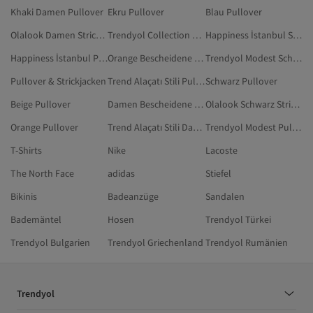
Khaki Damen Pullover
Ekru Pullover
Blau Pullover
Olalook Damen Strickjacken
Trendyol Collection Damen Pullover
Happiness İstanbul Schwarz Pullover
Happiness İstanbul Pullover
Orange Bescheidene Pullover
Trendyol Modest Schwarz Pullover
Pullover & Strickjacken
Trend Alaçatı Stili Pullover
Schwarz Pullover
Beige Pullover
Damen Bescheidene Pullover
Olalook Schwarz Strickjacken
Orange Pullover
Trend Alaçatı Stili Damen Pullover & Strickjacken
Trendyol Modest Pullover
T-Shirts
Nike
Lacoste
The North Face
adidas
Stiefel
Bikinis
Badeanzüge
Sandalen
Bademäntel
Hosen
Trendyol Türkei
Trendyol Bulgarien
Trendyol Griechenland
Trendyol Rumänien
Trendyol