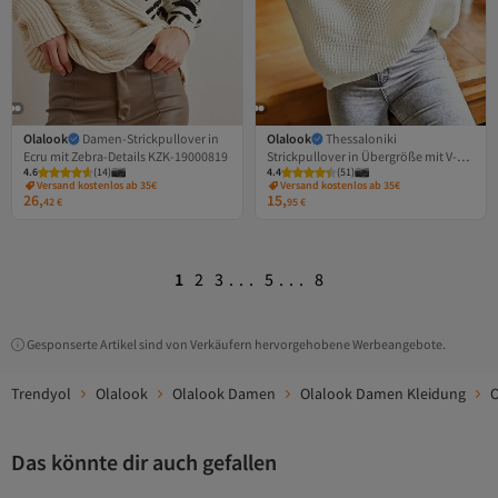
Olalook
Damen-Strickpullover in
Olalook
Thessaloniki
Ecru mit Zebra-Details KZK-19000819
Strickpullover in Übergröße mit V-
4.6
(
14
)
4.4
(
51
)
Ausschnitt
Versand kostenlos ab 35€
Versand kostenlos ab 35€
26,
15,
42
€
95
€
1
2
3
...
5
...
8
Gesponserte Artikel sind von Verkäufern hervorgehobene Werbeangebote.
Trendyol
Olalook
Olalook Damen
Olalook Damen Kleidung
O
Das könnte dir auch gefallen