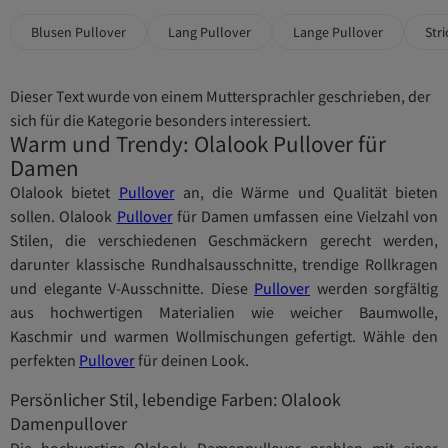
Blusen Pullover
Lang Pullover
Lange Pullover
Str
Dieser Text wurde von einem Muttersprachler geschrieben, der
sich für die Kategorie besonders interessiert.
Warm und Trendy: Olalook Pullover für
Damen
Olalook bietet
Pullover
an, die Wärme und Qualität bieten
sollen. Olalook
Pullover
für Damen umfassen eine Vielzahl von
Stilen, die verschiedenen Geschmäckern gerecht werden,
darunter klassische Rundhalsausschnitte, trendige Rollkragen
und elegante V-Ausschnitte. Diese
Pullover
werden sorgfältig
aus hochwertigen Materialien wie weicher Baumwolle,
Kaschmir und warmen Wollmischungen gefertigt. Wähle den
perfekten
Pullover
für deinen Look.
Persönlicher Stil, lebendige Farben: Olalook
Damenpullover
Die hochwertige Olalook Damenpullover prahlen mit einer