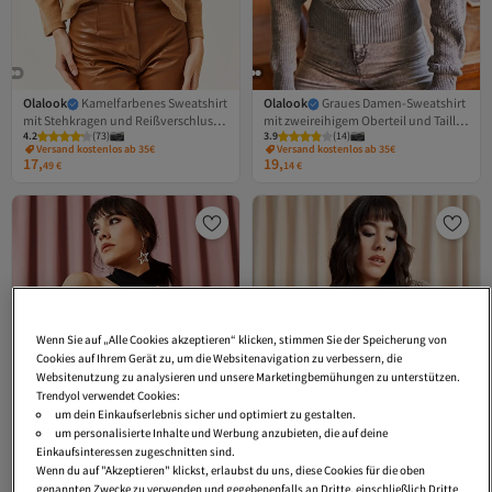
Olalook
Kamelfarbenes Sweatshirt
Olalook
Graues Damen-Sweatshirt
mit Stehkragen und Reißverschluss
mit zweireihigem Oberteil und Taille,
4.2
(
73
)
3.9
(
14
)
für Damen
vorne und hinten, kurzärmelig, KZK-
Versand kostenlos ab 35€
Versand kostenlos ab 35€
19000076
17,
19,
49
€
14
€
Wenn Sie auf „Alle Cookies akzeptieren“ klicken, stimmen Sie der Speicherung von
Cookies auf Ihrem Gerät zu, um die Websitenavigation zu verbessern, die
Websitenutzung zu analysieren und unsere Marketingbemühungen zu unterstützen.
Trendyol verwendet Cookies:
um dein Einkaufserlebnis sicher und optimiert zu gestalten.
um personalisierte Inhalte und Werbung anzubieten, die auf deine
Einkaufsinteressen zugeschnitten sind.
Wenn du auf "Akzeptieren" klickst, erlaubst du uns, diese Cookies für die oben
genannten Zwecke zu verwenden und gegebenenfalls an Dritte, einschließlich Dritte