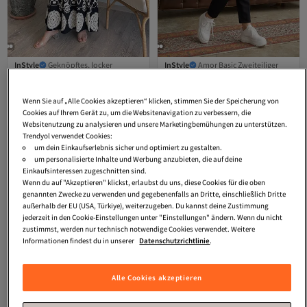
InStyle
Geknöpftes, locker
InStyle
Amor Basic Zweiteiliger
geschnittenes, geblümtes schwarzes
Anzug – Schwarz
3.3
(
6
)
3.9
(
85
)
Viskosekleid
Versand Kostenlos
Versand Kostenlos
Wenn Sie auf „Alle Cookies akzeptieren“ klicken, stimmen Sie der Speicherung von
41,
35,
Gratis Versand
Gratis Versand
70
€
58
€
Versand Kostenlos
Versand Kostenlos
Cookies auf Ihrem Gerät zu, um die Websitenavigation zu verbessern, die
Websitenutzung zu analysieren und unsere Marketingbemühungen zu unterstützen.
Trendyol verwendet Cookies:
um dein Einkaufserlebnis sicher und optimiert zu gestalten.
um personalisierte Inhalte und Werbung anzubieten, die auf deine
Einkaufsinteressen zugeschnitten sind.
Wenn du auf "Akzeptieren" klickst, erlaubst du uns, diese Cookies für die oben
genannten Zwecke zu verwenden und gegebenenfalls an Dritte, einschließlich Dritte
außerhalb der EU (USA, Türkiye), weiterzugeben. Du kannst deine Zustimmung
jederzeit in den Cookie-Einstellungen unter "Einstellungen" ändern. Wenn du nicht
zustimmst, werden nur technisch notwendige Cookies verwendet. Weitere
Informationen findest du in unserer
Datenschutzrichtlinie
.
Alle Cookies akzeptieren