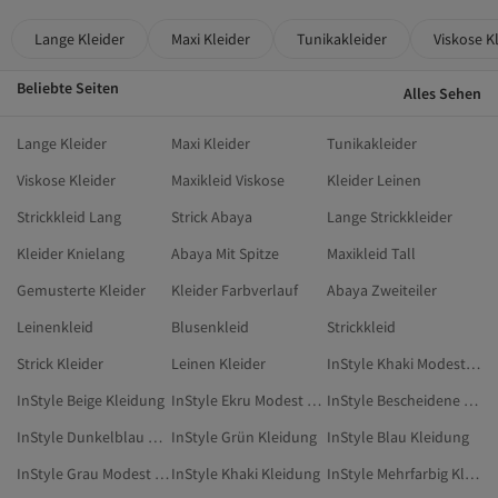
Lange Kleider
Maxi Kleider
Tunikakleider
Viskose K
Beliebte Seiten
Alles Sehen
Lange Kleider
Maxi Kleider
Tunikakleider
Viskose Kleider
Maxikleid Viskose
Kleider Leinen
Strickkleid Lang
Strick Abaya
Lange Strickkleider
Kleider Knielang
Abaya Mit Spitze
Maxikleid Tall
Gemusterte Kleider
Kleider Farbverlauf
Abaya Zweiteiler
Leinenkleid
Blusenkleid
Strickkleid
Strick Kleider
Leinen Kleider
InStyle Khaki Modest Kleidung
InStyle Beige Kleidung
InStyle Ekru Modest Kleidung
InStyle Bescheidene Kleider
InStyle Dunkelblau Modest Kleidung
InStyle Grün Kleidung
InStyle Blau Kleidung
InStyle Grau Modest Kleidung
InStyle Khaki Kleidung
InStyle Mehrfarbig Kleidung