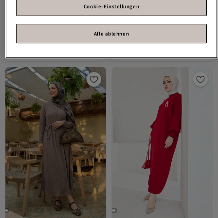
Cookie-Einstellungen
InStyle
Arissa Rollkragenpullover,
InStyle
Nesya Seersucker-Kleid mit
langes Strickkleid – Grau
Rüschensaum – Flieder
Alle ablehnen
4.3
(
68
)
3.7
(
3
)
Versand kostenlos ab 35€
Versand kostenlos ab 35€
25,
28,
69
€
52
€