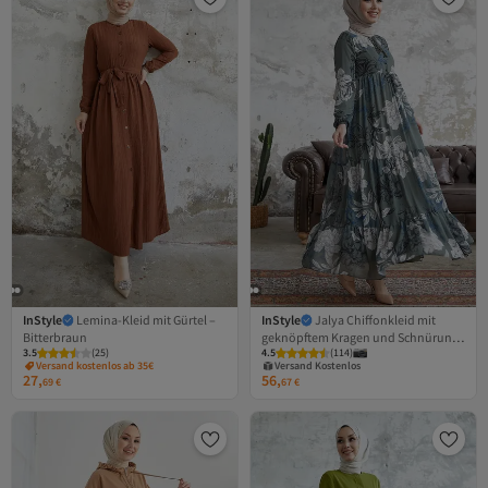
InStyle
Lemina-Kleid mit Gürtel –
InStyle
Jalya Chiffonkleid mit
Bitterbraun
geknöpftem Kragen und Schnürung
3.5
(
25
)
4.5
(
114
)
– Khaki
Versand Kostenlos
Versand kostenlos ab 35€
27,
56,
Gratis Versand
69
€
67
€
Versand Kostenlos