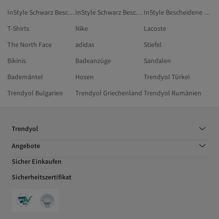
InStyle Schwarz Bescheidene Zweiteiler-Sets
InStyle Schwarz Bescheidene Tuniken
InStyle Bescheidene Zweiteiler-Sets
T-Shirts
Nike
Lacoste
The North Face
adidas
Stiefel
Bikinis
Badeanzüge
Sandalen
Bademäntel
Hosen
Trendyol Türkei
Trendyol Bulgarien
Trendyol Griechenland
Trendyol Rumänien
Trendyol
Angebote
Sicher Einkaufen
Sicherheitszertifikat