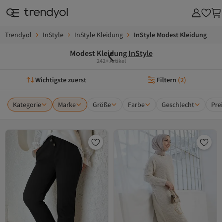
Trendyol
InStyle
InStyle Kleidung
InStyle Modest Kleidung
Modest Kleidung
InStyle
242+ Artikel
Wichtigste zuerst
Filtern
(
2
)
Kategorie
Marke
Größe
Farbe
Geschlecht
Pre