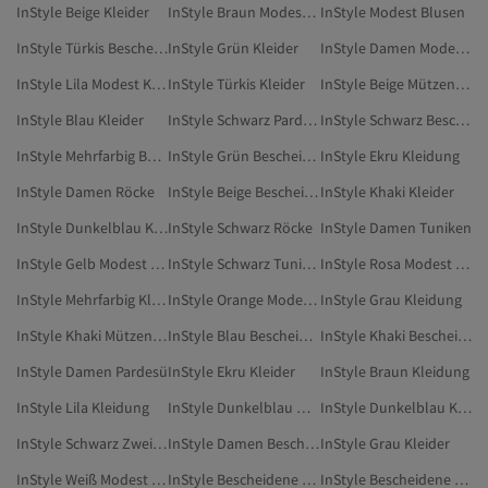
InStyle Beige Kleider
InStyle Braun Modest Kleidung
InStyle Modest Blusen
InStyle Türkis Bescheidene Kleider
InStyle Grün Kleider
InStyle Damen Modest Blusen
InStyle Lila Modest Kleidung
InStyle Türkis Kleider
InStyle Beige Mützen & Abayas
InStyle Blau Kleider
InStyle Schwarz Pardesü
InStyle Schwarz Bescheidene Röcke
InStyle Mehrfarbig Bescheidene Kleider
InStyle Grün Bescheidene Kleider
InStyle Ekru Kleidung
InStyle Damen Röcke
InStyle Beige Bescheidene Kleider
InStyle Khaki Kleider
InStyle Dunkelblau Kleidung
InStyle Schwarz Röcke
InStyle Damen Tuniken
InStyle Gelb Modest Kleidung
InStyle Schwarz Tuniken
InStyle Rosa Modest Kleidung
InStyle Mehrfarbig Kleider
InStyle Orange Modest Kleidung
InStyle Grau Kleidung
InStyle Khaki Mützen & Abayas
InStyle Blau Bescheidene Kleider
InStyle Khaki Bescheidene Kleider
InStyle Damen Pardesü
InStyle Ekru Kleider
InStyle Braun Kleidung
InStyle Lila Kleidung
InStyle Dunkelblau Mützen & Abayas
InStyle Dunkelblau Kleider
InStyle Schwarz Zweiteilige Sets
InStyle Damen Bescheidene Röcke
InStyle Grau Kleider
InStyle Weiß Modest Kleidung
InStyle Bescheidene Röcke
InStyle Bescheidene Tuniken