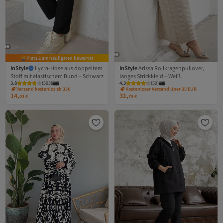
Platz 2 am häufigsten bewertet
InStyle
Lycra-Hose aus doppeltem
InStyle
Arissa Rollkragenpullover,
Stoff mit elastischem Bund – Schwarz
langes Strickkleid – Weiß
3.8
(
503
)
4.3
(
59
)
Versand kostenlos ab 35€
Kostenloser Versand über 35 EUR
14,
31,
03
€
79
€