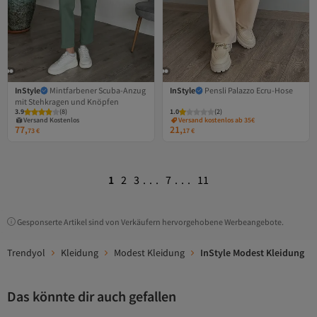
InStyle
Mintfarbener Scuba-Anzug
InStyle
Pensli Palazzo Ecru-Hose
mit Stehkragen und Knöpfen
3.9
(
8
)
1.0
(
2
)
Versand Kostenlos
Versand kostenlos ab 35€
77,
21,
Gratis Versand
73
€
17
€
Versand Kostenlos
1
2
3
...
7
...
11
Gesponserte Artikel sind von Verkäufern hervorgehobene Werbeangebote.
Trendyol
Kleidung
Modest Kleidung
InStyle Modest Kleidung
Das könnte dir auch gefallen