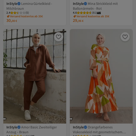
InStyle
Lemina Gürtelkleid -
InStyle
Mina Strickkleid mit
Milchbraun
Ballonärmeln - Rot
2.4
(
5
)
4.6
(
81
)
Versand kostenlos ab 35€
Versand kostenlos ab 35€
30,
29,
08
€
96
€
InStyle
Amor Basic Zweiteiliger
InStyle
Orangefarbenes
Anzug – Braun
Viskosekleid mit geometrischem