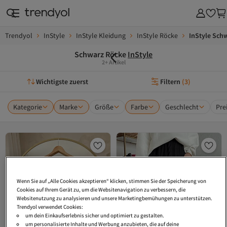
Trendyol
InStyle
InStyle Kleidung
InStyle Röcke
InStyle Sch
Schwarz Röcke
InStyle
2+ Artikel
Wichtigste zuerst
Filtern
(
3
)
Kategorie
Marke
Größe
Farbe
Geschlecht
Pre
Wenn Sie auf „Alle Cookies akzeptieren“ klicken, stimmen Sie der Speicherung von
Cookies auf Ihrem Gerät zu, um die Websitenavigation zu verbessern, die
Websitenutzung zu analysieren und unsere Marketingbemühungen zu unterstützen.
Trendyol verwendet Cookies:
um dein Einkaufserlebnis sicher und optimiert zu gestalten.
um personalisierte Inhalte und Werbung anzubieten, die auf deine