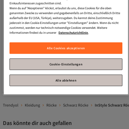
Einkaufsinteressen zugeschnitten sind.
Wenn du auf "Akzeptieren" klickst, erlaubst du uns, diese Cookies für die oben
genannten Zwecke zu verwenden und gegebenenfalls an Dritte, einschließlich Dritte
außerhalb der EU (USA, Türkiye), weiterzugeben. Du kannst deine Zustimmung
jederzeit in den Cookie-Einstellungen unter "Einstellungen" ändern. Wenn du nicht
zustimmst, werden nur technisch notwendige Cookies verwendet. Weitere
Informationen findest du in unserer
Datenschutzrichtlinie
.
InStyle
Blumenflockiger, mit Tüll
InStyle
Schwarzer Rock aus
gefütterter schwarzer Rock
plissiertem Scuba-Krepp
Versand Kostenlos
Versand Kostenlos
3.8
Gratis Versand
(
56
)
4.7
Gratis Versand
(
6
)
Alle Cookies akzeptieren
Versand Kostenlos
Versand Kostenlos
51,
40,
18
€
87
€
Cookie-Einstellungen
1
Alle ablehnen
Gesponserte Artikel sind von Verkäufern hervorgehobene Werbeangebote.
Trendyol
Kleidung
Röcke
Schwarz Röcke
InStyle Schwarz Rö
Das könnte dir auch gefallen