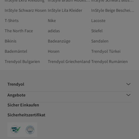
InStyle Ekru Kleidung
InStyle Braun Modest Kleidung
InStyle Schwarz Bluse & Tunika & Bustier
InStyle Schwarz Hosen
InStyle Lila Kleider
InStyle Beige Bescheidene Kleider
T-Shirts
Nike
Lacoste
The North Face
adidas
Stiefel
Bikinis
Badeanzüge
Sandalen
Bademäntel
Hosen
Trendyol Türkei
Trendyol Bulgarien
Trendyol Griechenland
Trendyol Rumänien
Trendyol
Angebote
Sicher Einkaufen
Sicherheitszertifikat