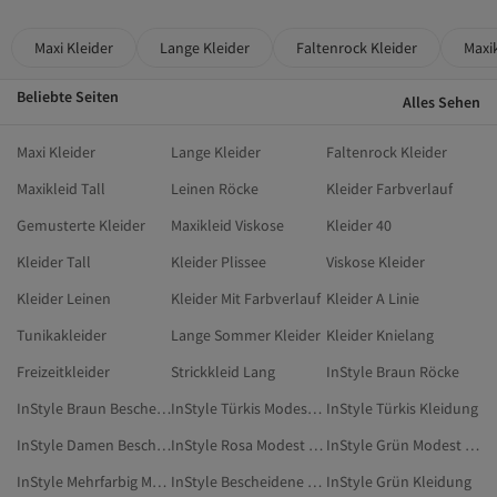
Maxi Kleider
Lange Kleider
Faltenrock Kleider
Maxik
Beliebte Seiten
Alles Sehen
Maxi Kleider
Lange Kleider
Faltenrock Kleider
Maxikleid Tall
Leinen Röcke
Kleider Farbverlauf
Gemusterte Kleider
Maxikleid Viskose
Kleider 40
Kleider Tall
Kleider Plissee
Viskose Kleider
Kleider Leinen
Kleider Mit Farbverlauf
Kleider A Linie
Tunikakleider
Lange Sommer Kleider
Kleider Knielang
Freizeitkleider
Strickkleid Lang
InStyle Braun Röcke
InStyle Braun Bescheidene Röcke
InStyle Türkis Modest Kleidung
InStyle Türkis Kleidung
InStyle Damen Bescheidene Kleider
InStyle Rosa Modest Kleidung
InStyle Grün Modest Kleidung
InStyle Mehrfarbig Modest Kleidung
InStyle Bescheidene Kleider
InStyle Grün Kleidung