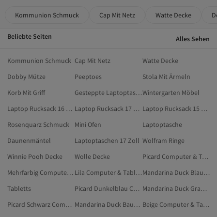
Kommunion Schmuck
Cap Mit Netz
Watte Decke
D
Beliebte Seiten
Alles Sehen
Kommunion Schmuck
Cap Mit Netz
Watte Decke
Dobby Mütze
Peeptoes
Stola Mit Ärmeln
Korb Mit Griff
Gesteppte Laptoptasche
Wintergarten Möbel
Laptop Rucksack 16 Zoll
Laptop Rucksack 17 Zoll
Laptop Rucksack 15 Zoll
Rosenquarz Schmuck
Mini Ofen
Laptoptasche
Daunenmäntel
Laptoptaschen 17 Zoll
Wolfram Ringe
Winnie Pooh Decke
Wolle Decke
Picard Computer & Tablets
Mehrfarbig Computer & Tablets
Lila Computer & Tablets
Mandarina Duck Blau Elektronik
Tabletts
Picard Dunkelblau Computer & Tablets
Mandarina Duck Grau Elektronik
Picard Schwarz Computer & Tablets
Mandarina Duck Baumarkt
Beige Computer & Tablets