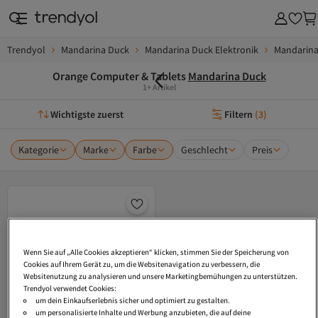
Trendyol
Mandarina Duck
Mandarina Duck Elektronik
Mandarina
Orange Computer & Tablets
Mandarina Duck
1+ Artikel
Wichtigste zuerst
Filtern
(
3
)
Kategorie
Marke
Farbe
Geschlecht
Preis
Wenn Sie auf „Alle Cookies akzeptieren“ klicken, stimmen Sie der Speicherung von
Cookies auf Ihrem Gerät zu, um die Websitenavigation zu verbessern, die
Websitenutzung zu analysieren und unsere Marketingbemühungen zu unterstützen.
Trendyol verwendet Cookies:
um dein Einkaufserlebnis sicher und optimiert zu gestalten.
um personalisierte Inhalte und Werbung anzubieten, die auf deine