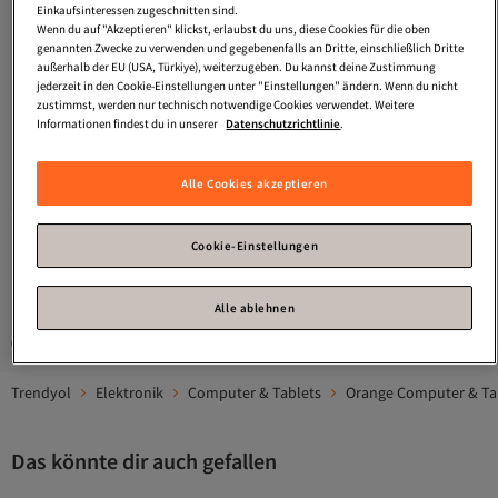
Einkaufsinteressen zugeschnitten sind.
Wenn du auf "Akzeptieren" klickst, erlaubst du uns, diese Cookies für die oben
genannten Zwecke zu verwenden und gegebenenfalls an Dritte, einschließlich Dritte
außerhalb der EU (USA, Türkiye), weiterzugeben. Du kannst deine Zustimmung
jederzeit in den Cookie-Einstellungen unter "Einstellungen" ändern. Wenn du nicht
zustimmst, werden nur technisch notwendige Cookies verwendet. Weitere
Informationen findest du in unserer
Datenschutzrichtlinie
.
Mandarina Duck
MD 20 Briefcase 37.5
Versand Kostenlos
cm Laptop compartment
Gratis Versand
Alle Cookies akzeptieren
Versand Kostenlos
109,
-32 %
44
€
160
Cookie-Einstellungen
1
Alle ablehnen
Gesponserte Artikel sind von Verkäufern hervorgehobene Werbeangebote.
Trendyol
Elektronik
Computer & Tablets
Orange Computer & Ta
Das könnte dir auch gefallen