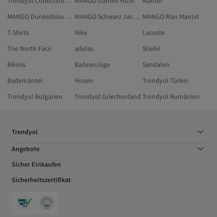
Trendyol Collection Grün Mantel
MANGO Damen Hüte
Mantel
MANGO Dunkelblau Pardesü Und Trenchcoat
MANGO Schwarz Jacken
MANGO Man Mantel
T-Shirts
Nike
Lacoste
The North Face
adidas
Stiefel
Bikinis
Badeanzüge
Sandalen
Bademäntel
Hosen
Trendyol Türkei
Trendyol Bulgarien
Trendyol Griechenland
Trendyol Rumänien
Trendyol
Angebote
Sicher Einkaufen
Sicherheitszertifikat