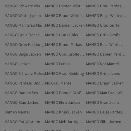
MANGO Schwarz Winterjacken
MANGO Damen Winterjacken
MANGO Grau Pardesü Und Trenchcoat
MANGO Winterjacken
MANGO Braun Winterjacken
MANGO Beige Winterjacken
MANGO Man Grau Mantel
MANGO Damen Jacken
MANGO Grau Gürtel
MANGO Grau Trenchcoat
MANGO Dunkelblau Parkas
MANGO Grün Große Größen
MANGO Grün Kleidung
MANGO Braun Parkas
MANGO Rosa Wintermantel
MANGO Beige Jacken
MANGO Grau Große Größen
MANGO Damen Pardesü Und Trenchcoat
MANGO Jacken
MANGO Parkas
MANGO Rot Mantel
MANGO Schwarz Parkas
MANGO Grau Kleidung
MANGO Grün Jeans
MANGO Pardesü Und Trenchcoat
Mo Grau Mantel
MANGO Braun Jacken
MANGO Damen Schmuck
MANGO Damen Große Größen
MANGO Man Grau Wintermantel
MANGO Blau Jacken
MANGO Ekru Jacken
MANGO Grau Jeans
Damen Mantel
MANGO Khaki Jacken
MANGO Beige Pardesü Und Trenchcoat
MANGO Rot Wintermantel
MANGO Mehrfarbig Jacken
MANGO Silberfarben Jacken