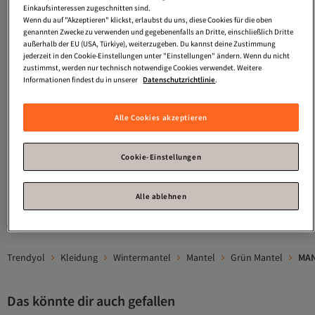
Einkaufsinteressen zugeschnitten sind.
Wenn du auf "Akzeptieren" klickst, erlaubst du uns, diese Cookies für die oben
genannten Zwecke zu verwenden und gegebenenfalls an Dritte, einschließlich Dritte
außerhalb der EU (USA, Türkiye), weiterzugeben. Du kannst deine Zustimmung
jederzeit in den Cookie-Einstellungen unter "Einstellungen" ändern. Wenn du nicht
zustimmst, werden nur technisch notwendige Cookies verwendet. Weitere
Informationen findest du in unserer
Datenschutzrichtlinie
.
Platz 4 am häufigsten bewertet
MANGO
Grüner Damenmantel
Versand Kostenlos
4.0
Gratis Versand
(
20
)
Alle Cookies akzeptieren
Versand Kostenlos
41,
16
€
Cookie-Einstellungen
1
Alle ablehnen
Gesponserte Artikel sind von Verkäufern hervorgehobene Werbeangebote.
Trendyol
Kleidung
Wintermantel
Mantel
Grün Mantel
MAN
Das könnte dir auch gefallen