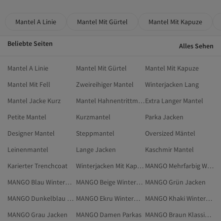
Mantel A Linie
Mantel Mit Gürtel
Mantel Mit Kapuze
Beliebte Seiten
Alles Sehen
Mantel A Linie
Mantel Mit Gürtel
Mantel Mit Kapuze
Mantel Mit Fell
Zweireihiger Mantel
Winterjacken Lang
Mantel Jacke Kurz
Mantel Hahnentrittmuster
Extra Langer Mantel
Petite Mantel
Kurzmantel
Parka Jacken
Designer Mantel
Steppmantel
Oversized Mäntel
Leinenmantel
Lange Jacken
Kaschmir Mantel
Karierter Trenchcoat
Winterjacken Mit Kapuze
MANGO Mehrfarbig Wintermantel
MANGO Blau Wintermantel
MANGO Beige Wintermantel
MANGO Grün Jacken
MANGO Dunkelblau Wintermantel
MANGO Ekru Wintermantel
MANGO Khaki Wintermantel
MANGO Grau Jacken
MANGO Damen Parkas
MANGO Braun Klassische Mäntel