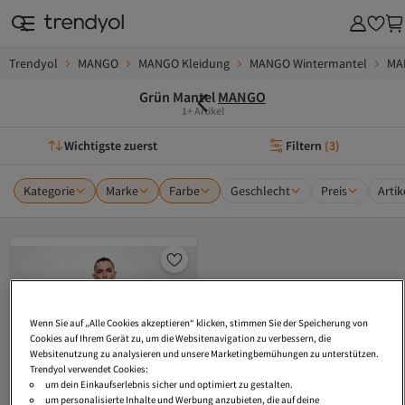
Trendyol
MANGO
MANGO Kleidung
MANGO Wintermantel
MA
Grün Mantel
MANGO
1+ Artikel
Wichtigste zuerst
Filtern
(
3
)
Kategorie
Marke
Farbe
Geschlecht
Preis
Arti
Wenn Sie auf „Alle Cookies akzeptieren“ klicken, stimmen Sie der Speicherung von
Cookies auf Ihrem Gerät zu, um die Websitenavigation zu verbessern, die
Websitenutzung zu analysieren und unsere Marketingbemühungen zu unterstützen.
Trendyol verwendet Cookies:
um dein Einkaufserlebnis sicher und optimiert zu gestalten.
um personalisierte Inhalte und Werbung anzubieten, die auf deine