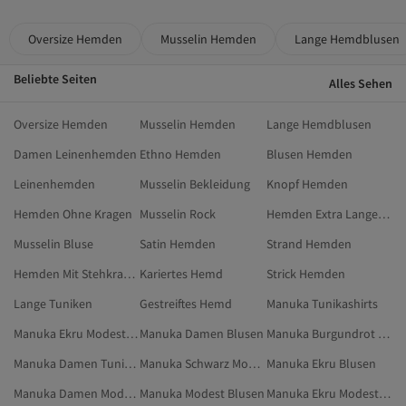
Oversize Hemden
Musselin Hemden
Lange Hemdblusen
Beliebte Seiten
Alles Sehen
Oversize Hemden
Musselin Hemden
Lange Hemdblusen
Damen Leinenhemden
Ethno Hemden
Blusen Hemden
Leinenhemden
Musselin Bekleidung
Knopf Hemden
Hemden Ohne Kragen
Musselin Rock
Hemden Extra Langer Arm
Musselin Bluse
Satin Hemden
Strand Hemden
Hemden Mit Stehkragen
Kariertes Hemd
Strick Hemden
Lange Tuniken
Gestreiftes Hemd
Manuka Tunikashirts
Manuka Ekru Modest Kleidung
Manuka Damen Blusen
Manuka Burgundrot Hemden
Manuka Damen Tuniken
Manuka Schwarz Modest Blusen
Manuka Ekru Blusen
Manuka Damen Modest Blusen
Manuka Modest Blusen
Manuka Ekru Modest Blusen