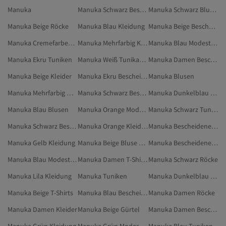
Manuka
Manuka Schwarz Bescheidene Blusen
Manuka Schwarz Blusen
Manuka Beige Röcke
Manuka Blau Kleidung
Manuka Beige Bescheidene Röcke
Manuka Cremefarben Kleidung
Manuka Mehrfarbig Kleidung
Manuka Blau Modest Kleidung
Manuka Ekru Tuniken
Manuka Weiß Tunikashirts
Manuka Damen Bescheidene Blusen
Manuka Beige Kleider
Manuka Ekru Bescheidene Blusen
Manuka Blusen
Manuka Mehrfarbig Modest Kleidung
Manuka Schwarz Bescheidene Röcke
Manuka Dunkelblau Modest Kleidung
Manuka Blau Blusen
Manuka Orange Modest Kleidung
Manuka Schwarz Tuniken
Manuka Schwarz Bescheidene Tuniken
Manuka Orange Kleidung
Manuka Bescheidene Blusen
Manuka Gelb Kleidung
Manuka Beige Bluse & Tunika & Bustier
Manuka Bescheidene Tuniken
Manuka Blau Modest Blusen
Manuka Damen T-Shirts
Manuka Schwarz Röcke
Manuka Lila Kleidung
Manuka Tuniken
Manuka Dunkelblau Kleidung
Manuka Beige T-Shirts
Manuka Blau Bescheidene Blusen
Manuka Damen Röcke
Manuka Damen Kleider
Manuka Beige Gürtel
Manuka Damen Bescheidene Tuniken