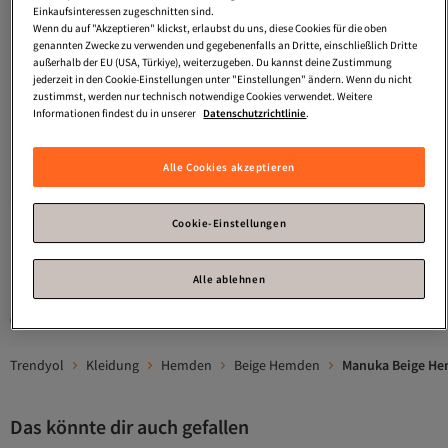
Einkaufsinteressen zugeschnitten sind.
Wenn du auf "Akzeptieren" klickst, erlaubst du uns, diese Cookies für die oben
genannten Zwecke zu verwenden und gegebenenfalls an Dritte, einschließlich Dritte
außerhalb der EU (USA, Türkiye), weiterzugeben. Du kannst deine Zustimmung
jederzeit in den Cookie-Einstellungen unter "Einstellungen" ändern. Wenn du nicht
zustimmst, werden nur technisch notwendige Cookies verwendet. Weitere
Informationen findest du in unserer
Datenschutzrichtlinie
.
Manuka
LANGÄRMELIGES
Manuka
Gemustertes Hemd mit
CROPPED-LEINENHemd BEIGE
Bindedetail VALLEY
Versand Kostenlos
Versand Kostenlos
3.5
Gratis Versand
(
6
)
5.0
Gratis Versand
(
5
)
Alle Cookies akzeptieren
Versand Kostenlos
Versand Kostenlos
83,
57,
99
€
57
€
Cookie-Einstellungen
1
Alle ablehnen
Gesponserte Artikel sind von Verkäufern hervorgehobene Werbeangebote.
Trendyol
Kleidung
Hemden
Beige Hemden
Manuka Beige H
Das könnte dir auch gefallen