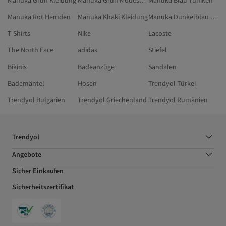
Manuka Grün Kleidung
Manuka Grün Modest Kleidung
Manuka Blau Tuniken
Manuka Rot Hemden
Manuka Khaki Kleidung
Manuka Dunkelblau Blusen
T-Shirts
Nike
Lacoste
The North Face
adidas
Stiefel
Bikinis
Badeanzüge
Sandalen
Bademäntel
Hosen
Trendyol Türkei
Trendyol Bulgarien
Trendyol Griechenland
Trendyol Rumänien
Trendyol
Angebote
Sicher Einkaufen
Sicherheitszertifikat