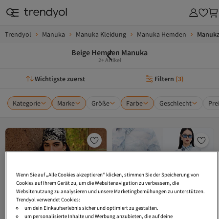
Trendyol
Manuka
Manuka Kleidung
Manuka Hemden
Manuka
Beige Hemden
Manuka
2+ Artikel
Wichtigste zuerst
Filtern
(
3
)
Kategorie
Marke
Größe
Farbe
Geschlecht
Pre
Wenn Sie auf „Alle Cookies akzeptieren“ klicken, stimmen Sie der Speicherung von
Cookies auf Ihrem Gerät zu, um die Websitenavigation zu verbessern, die
Websitenutzung zu analysieren und unsere Marketingbemühungen zu unterstützen.
Trendyol verwendet Cookies:
um dein Einkaufserlebnis sicher und optimiert zu gestalten.
um personalisierte Inhalte und Werbung anzubieten, die auf deine