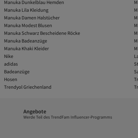
Manuka Dunkelblau Hemden
M
Manuka Lila Kleidung
M
Manuka Damen Halstücher
M
Manuka Modest Blusen
M
Manuka Schwarz Bescheidene Röcke
M
Manuka Badeanzüge
M
Manuka Khaki Kleider
M
Nike
L
adidas
St
Badeanzüge
S
Hosen
T
Trendyol Griechenland
T
Angebote
Werde Teil des TrendFam Influencer-Programms