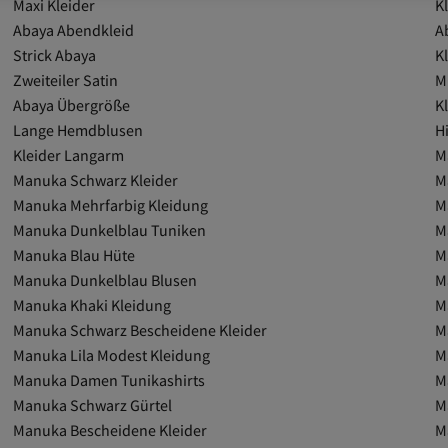
Maxi Kleider
K
Abaya Abendkleid
A
Strick Abaya
K
Zweiteiler Satin
M
Abaya Übergröße
Kl
Lange Hemdblusen
Hi
Kleider Langarm
M
Manuka Schwarz Kleider
M
Manuka Mehrfarbig Kleidung
M
Manuka Dunkelblau Tuniken
M
Manuka Blau Hüte
M
Manuka Dunkelblau Blusen
M
Manuka Khaki Kleidung
M
Manuka Schwarz Bescheidene Kleider
M
Manuka Lila Modest Kleidung
M
Manuka Damen Tunikashirts
M
Manuka Schwarz Gürtel
M
Manuka Bescheidene Kleider
M