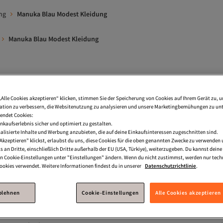
ng
Manuka Blau Modest Kleidung
Manuka Blau Modest Kleidung
Lange Tuniken
Abaya Abendkleid
Abaya Zweiteiler
Abaya
„Alle Cookies akzeptieren“ klicken, stimmen Sie der Speicherung von Cookies auf Ihrem Gerät zu, u
Kleidung
Manuka Blau Kleider
Manuka Damen Modest Kleidu
tion zu verbessern, die Websitenutzung zu analysieren und unsere Marketingbemühungen zu unt
endet Cookies:
nkaufserlebnis sicher und optimiert zu gestalten.
Manuka Kleidung
Manuka Dunkelblau Badeanzüge
Manuka Sc
lisierte Inhalte und Werbung anzubieten, die auf deine Einkaufsinteressen zugeschnitten sind.
Akzeptieren" klickst, erlaubst du uns, diese Cookies für die oben genannten Zwecke zu verwenden
Manuka Blau Röcke
Manuka Schwarz Kleidung
Manuka Bla
s an Dritte, einschließlich Dritte außerhalb der EU (USA, Türkiye), weiterzugeben. Du kannst dei
den Cookie-Einstellungen unter "Einstellungen" ändern. Wenn du nicht zustimmst, werden nur tech
escheidene Kleider
okies verwendet. Weitere Informationen findest du in unserer
Datenschutzrichtlinie
.
ablehnen
Cookie-Einstellungen
Alle Cookies akzeptieren