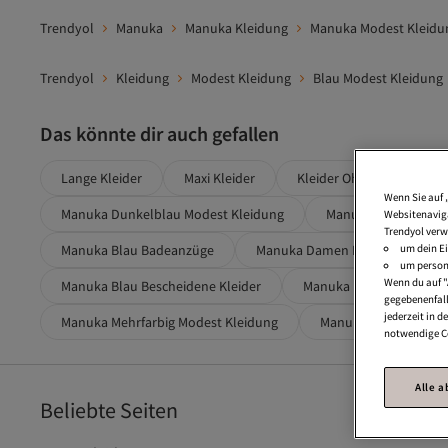
Trendyol
Manuka
Manuka Kleidung
Manuka Modest Kleidu
Trendyol
Kleidung
Modest Kleidung
Blau Modest Kleidung
Das könnte dir auch gefallen
Lange Kleider
Maxi Kleider
Kleider Ohne Arm
Wenn Sie auf 
Manuka Dunkelblau Modest Kleidung
Manuka Dunkelblau 
Websitenaviga
Trendyol verw
um dein Ei
Manuka Blau Badeanzüge
Manuka Damen Kleidung
um persona
Wenn du auf "
Manuka Blau Bescheidene Kleider
Manuka Blau Tuniken
gegebenenfall
jederzeit in 
Manuka Mehrfarbig Modest Kleidung
Manuka Dunkelblau B
notwendige Co
Alle 
Beliebte Seiten