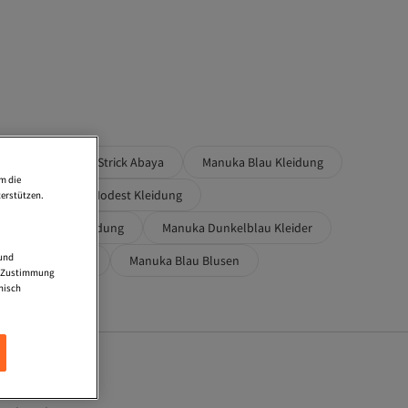
 Mit Spitze
Strick Abaya
Manuka Blau Kleidung
m die
ng
Manuka Modest Kleidung
erstützen.
hwarz Modest Kleidung
Manuka Dunkelblau Kleider
 und
u Modest Blusen
Manuka Blau Blusen
ne Zustimmung
nisch