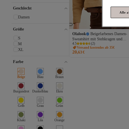
LC Waikiki
Geschlecht
Trend Alaçatı Stili
Alle 
Happiness İstanbul
Damen
TRENDYOLKIDS
Bianco Lucci
Größe
Guess
Olalook
Beigefarbenes Damen-
Mavi
S
Sweatshirt mit Stehkragen und
Nike
4.5
(
2
)
M
Fledermaus-Crop-Design SWT-
Versand kostenlos ab 35€
Calvin Klein
19000679
XL
20,
63
€
name it
Alle Marken
Farbe
Olalook
AC&Co / Altınyıldız Classics
Beige
Blau
Braun
adidas
AFROGİYİM
Altamira
Burgundrot
Dunkelblau
Ekru
Avva
Benisengiydir
Gelb
Grau
Grün
Billabong
bombe
Boss
Khaki
Lila
Orange
caddekombin