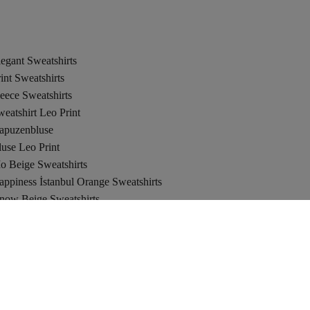
egant Sweatshirts
int Sweatshirts
eece Sweatshirts
eatshirt Leo Print
apuzenbluse
use Leo Print
o Beige Sweatshirts
ppiness İstanbul Orange Sweatshirts
now Beige Sweatshirts
eige Sweatshirts In Übergröße
eige Bescheidene Sweatshirts
ianco Lucci Beige Sweatshirts
end Alaçatı Stili Braun Sweatshirts
end Alaçatı Stili Mehrfarbig Sweatshirts
mbre Beige Sweatshirts