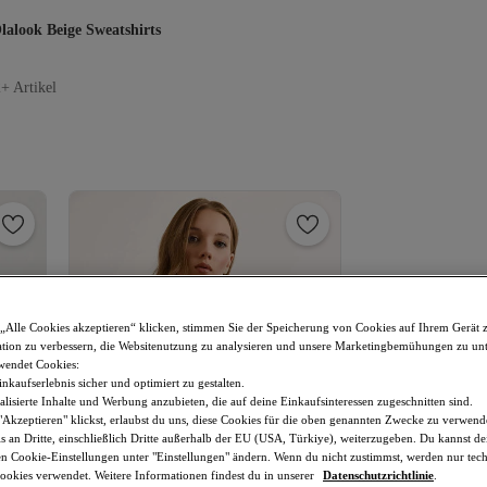
lalook Beige Sweatshirts
+ Artikel
„Alle Cookies akzeptieren“ klicken, stimmen Sie der Speicherung von Cookies auf Ihrem Gerät 
tion zu verbessern, die Websitenutzung zu analysieren und unsere Marketingbemühungen zu unt
wendet Cookies:
nkaufserlebnis sicher und optimiert zu gestalten.
lisierte Inhalte und Werbung anzubieten, die auf deine Einkaufsinteressen zugeschnitten sind.
Akzeptieren" klickst, erlaubst du uns, diese Cookies für die oben genannten Zwecke zu verwen
s an Dritte, einschließlich Dritte außerhalb der EU (USA, Türkiye), weiterzugeben. Du kannst 
den Cookie-Einstellungen unter "Einstellungen" ändern. Wenn du nicht zustimmst, werden nur tec
okies verwendet. Weitere Informationen findest du in unserer
Datenschutzrichtlinie
.