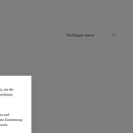
Wichtigste zuerst
zu, um die
erstützen.
den und
deine Zustimmung
hnisch