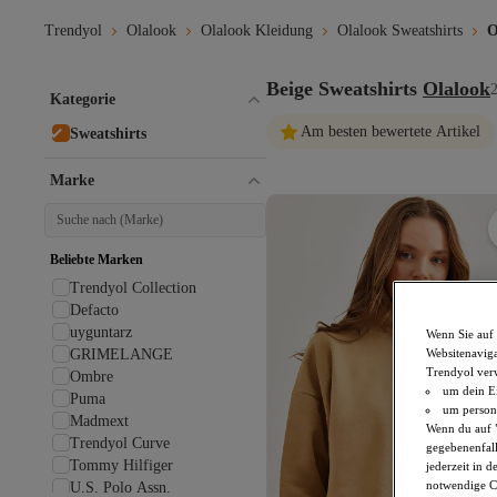
Trendyol
Olalook
Olalook Kleidung
Olalook Sweatshirts
O
Beige Sweatshirts
Olalook
2
Kategorie
Am besten bewertete Artikel
Sweatshirts
Marke
Beliebte Marken
Trendyol Collection
Defacto
uyguntarz
Wenn Sie auf 
Websitenaviga
GRIMELANGE
Trendyol ver
Ombre
um dein Ei
Puma
um persona
Madmext
Wenn du auf "
Trendyol Curve
gegebenenfall
Tommy Hilfiger
jederzeit in 
notwendige Co
U.S. Polo Assn.