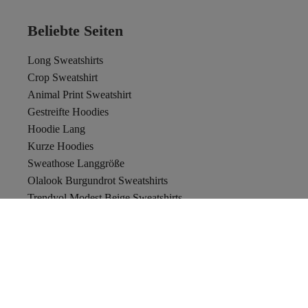
Beliebte Seiten
Long Sweatshirts
Crop Sweatshirt
Animal Print Sweatshirt
Gestreifte Hoodies
Hoodie Lang
Kurze Hoodies
Sweathose Langgröße
Olalook Burgundrot Sweatshirts
Trendyol Modest Beige Sweatshirts
Trendyol Collection Beige Sweatshirts
Bianco Lucci Orange Sweatshirts
Trend Alaçatı Stili Türkis Sweatshirts
Trend Alaçatı Stili Sweatshirts
Orange Sweatshirts
Happiness İstanbul Gelb Sweatshirts