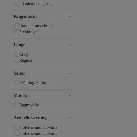
MANGO
3 Faden hochgezogen
Manuka
Mo
Kragenform
MODAGEN
MOONBULL
Rundhalsausschnitt
myMo
Stehkragen
myMo ATHLSR
New Balance
Länge
Noisy May
Crop
ONLY
Regular
Only Carmakoma
Only Play
Saison
PAULMARK
Penti
Frühling/Herbst
Pieces
Quzu
Material
Ragwear
Schiesser
Baumwolle
Slazenger
Swist
Artikelbewertung
The Champ Clothing
4 Sterne und aufwärts
The North Face
3 Sterne und aufwärts
Tom Tailor Denim